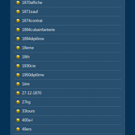
1870affiche
1871sauf
1874contrat
1894cubainfanterie
1894diplôme
18eme
18th
1930cie
1950diplôme
1ère
27-12-1870
27kg
33tours
400a-l
49ers