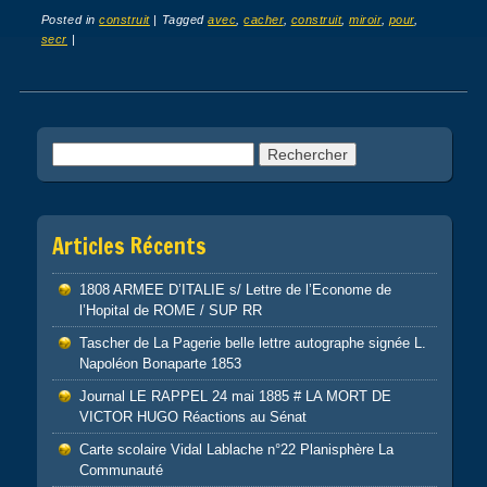
Posted in
construit
|
Tagged
avec
,
cacher
,
construit
,
miroir
,
pour
,
secr
|
Post navigation
Rechercher :
Articles Récents
1808 ARMEE D’ITALIE s/ Lettre de l’Econome de
l’Hopital de ROME / SUP RR
Tascher de La Pagerie belle lettre autographe signée L.
Napoléon Bonaparte 1853
Journal LE RAPPEL 24 mai 1885 # LA MORT DE
VICTOR HUGO Réactions au Sénat
Carte scolaire Vidal Lablache n°22 Planisphère La
Communauté