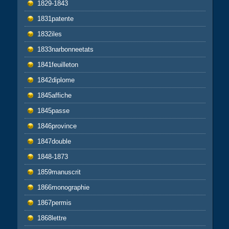
1829-1843
1831patente
1832iles
1833narbonneetats
1841feuilleton
1842diplome
1845affiche
1845passe
1846province
1847double
1848-1873
1859manuscrit
1866monographie
1867permis
1868lettre