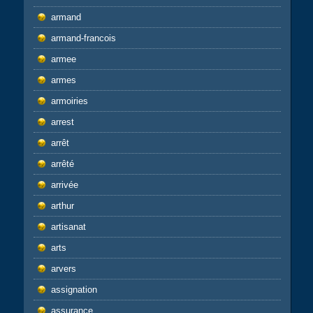
armand
armand-francois
armee
armes
armoiries
arrest
arrêt
arrêté
arrivée
arthur
artisanat
arts
arvers
assignation
assurance