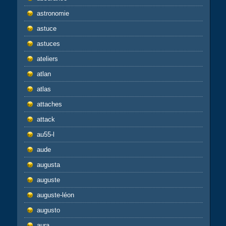
astronomie
astuce
astuces
ateliers
atlan
atlas
attaches
attack
au55-l
aude
augusta
auguste
auguste-léon
augusto
aura