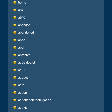
5ème
a842
a940
abandon
abandoned
abbé
abel
abrantes
ac56-decret
ac6-l
acquet
acte
action
actionsdebitoobligation
activit