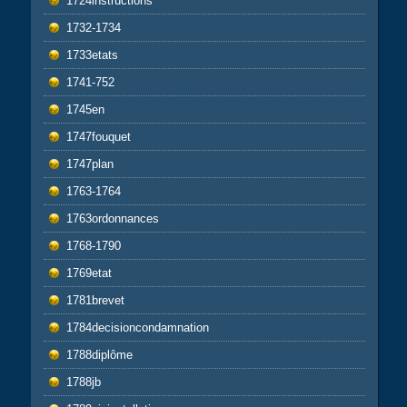
1724instructions
1732-1734
1733etats
1741-752
1745en
1747fouquet
1747plan
1763-1764
1763ordonnances
1768-1790
1769etat
1781brevet
1784decisioncondamnation
1788diplôme
1788jb