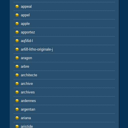
appeal
appel
apple
apportez
aq56d-l
ar68-litho-originale-j
aragon
arbre
architecte
archive
archives
ardennes
argentan
ariana
aristide