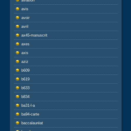
aviation
avis
avoir
avril
ax45-manuscrit
axes
axis
aziz
b609
b619
b633
b834
ba31-l-a
ba94-carte
baccalauréat