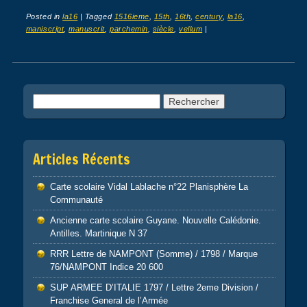
Posted in
la16
|
Tagged
1516ieme
,
15th
,
16th
,
century
,
la16
,
maniscript
,
manuscrit
,
parchemin
,
siècle
,
vellum
|
Post navigation
Rechercher :
Articles Récents
Carte scolaire Vidal Lablache n°22 Planisphère La
Communauté
Ancienne carte scolaire Guyane. Nouvelle Calédonie.
Antilles. Martinique N 37
RRR Lettre de NAMPONT (Somme) / 1798 / Marque
76/NAMPONT Indice 20 600
SUP ARMEE D’ITALIE 1797 / Lettre 2eme Division /
Franchise General de l’Armée