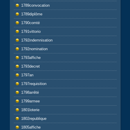
1789convocation
1789diplôme
1790comté
1791vittorio
1792indemnisation
1792nomination
1793affiche
1793decret
1797an
1797requisition
1798arrêté
1799armee
1801loterie
1802republique
1805affiche