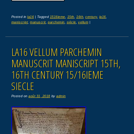
Posted in
la16
|
Tagged
1516ieme
,
15th
,
16th
,
century
,
la16
,
maniscript
,
manuscrit
,
parchemin
,
siècle
,
vellum
|
LA16 VELLUM PARCHEMIN
MANUSCRIT MANISCRIPT 15TH,
16TH CENTURY 15/16IEME
SIECLE
Posted on
août 31, 2018
by
admin