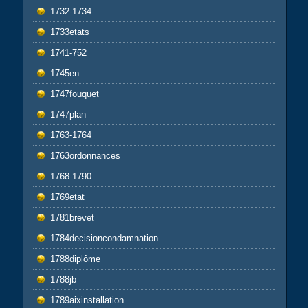
1732-1734
1733etats
1741-752
1745en
1747fouquet
1747plan
1763-1764
1763ordonnances
1768-1790
1769etat
1781brevet
1784decisioncondamnation
1788diplôme
1788jb
1789aixinstallation