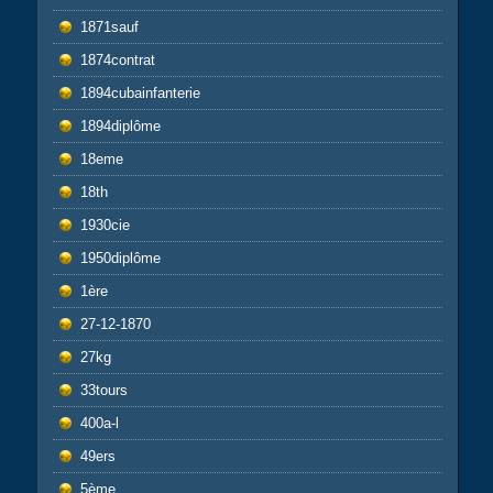
1871sauf
1874contrat
1894cubainfanterie
1894diplôme
18eme
18th
1930cie
1950diplôme
1ère
27-12-1870
27kg
33tours
400a-l
49ers
5ème