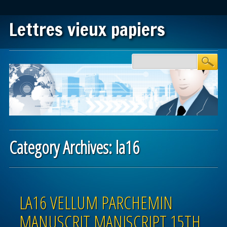
Lettres vieux papiers
Main menu
Skip to content
Category Archives:
la16
Post navigation
LA16 VELLUM PARCHEMIN
MANUSCRIT MANISCRIPT 15TH