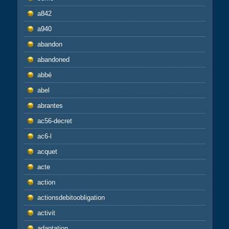
a842
a940
abandon
abandoned
abbé
abel
abrantes
ac56-decret
ac6-l
acquet
acte
action
actionsdebitoobligation
activit
adaptation