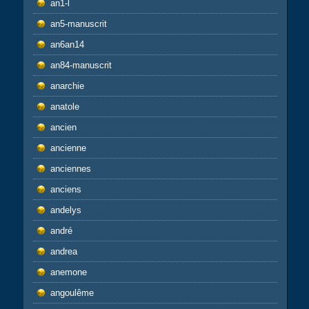
an1-l
an5-manuscrit
an6an14
an84-manuscrit
anarchie
anatole
ancien
ancienne
anciennes
anciens
andelys
andré
andrea
anemone
angoulême