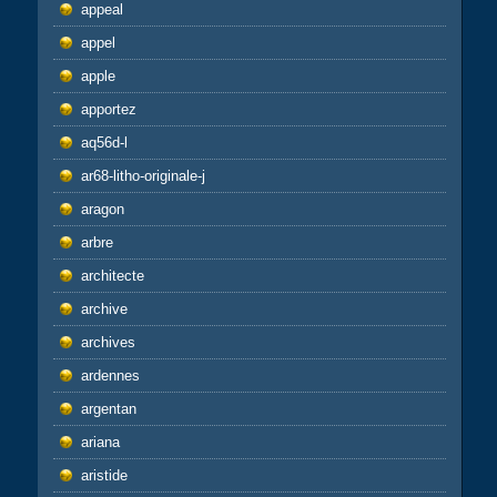
appeal
appel
apple
apportez
aq56d-l
ar68-litho-originale-j
aragon
arbre
architecte
archive
archives
ardennes
argentan
ariana
aristide