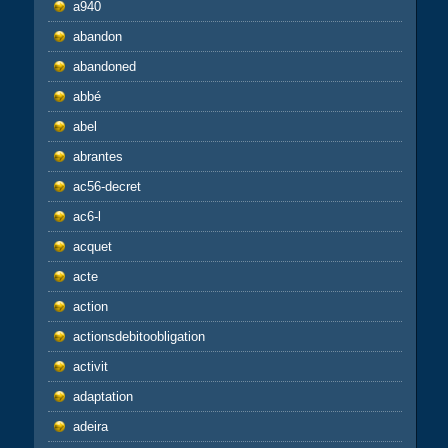
a940
abandon
abandoned
abbé
abel
abrantes
ac56-decret
ac6-l
acquet
acte
action
actionsdebitoobligation
activit
adaptation
adeira