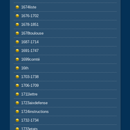
1674liste
1676-1702
1678-1851
1678toulouse
1687-1714
1691-1747
1699comté
16th
1703-1738
1706-1709
1711lettre
1723aixdefense
1724instructions
1732-1734
1733etats