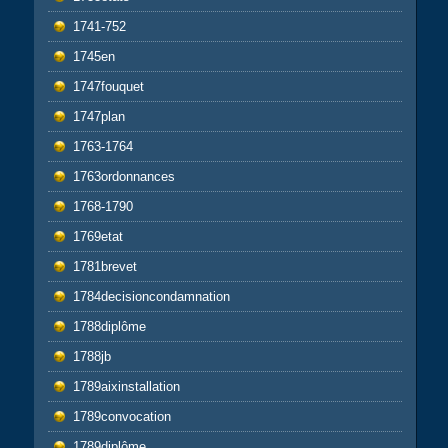
1741-752
1745en
1747fouquet
1747plan
1763-1764
1763ordonnances
1768-1790
1769etat
1781brevet
1784decisioncondamnation
1788diplôme
1788jb
1789aixinstallation
1789convocation
1789diplôme