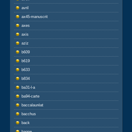
avril
ax45-manuscrit
axes
axis
aziz
b609
b619
b633
b834
ba31-l-a
ba94-carte
baccalauréat
bacchus
back
bagne