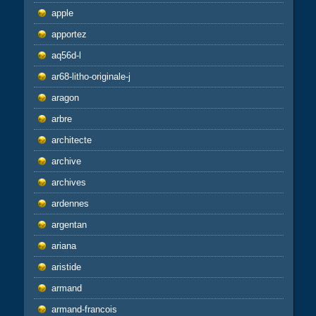
apple
apportez
aq56d-l
ar68-litho-originale-j
aragon
arbre
architecte
archive
archives
ardennes
argentan
ariana
aristide
armand
armand-francois