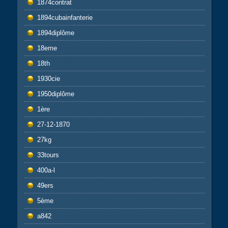
1874contrat
1894cubainfanterie
1894diplôme
18eme
18th
1930cie
1950diplôme
1ère
27-12-1870
27kg
33tours
400a-l
49ers
5ème
a842