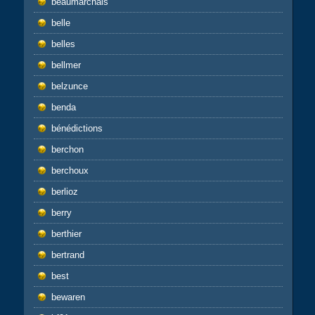
beaumarchais
belle
belles
bellmer
belzunce
benda
bénédictions
berchon
berchoux
berlioz
berry
berthier
bertrand
best
bewaren