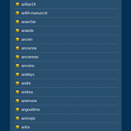
an6an14
an84-manuscrit
anarchie
anatole
ancien
ancienne
anciennes
anciens
andelys
andré
andrea
anemone
angoulême
animojis
anita