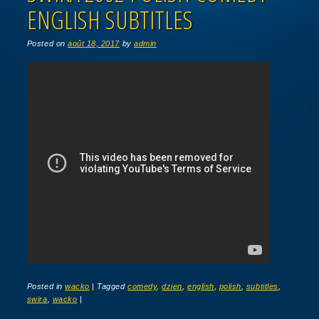
ENGLISH SUBTITLES
Posted on
août 18, 2017
by
admin
Posted in
wacko
|
Tagged
comedy
,
dzien
,
english
,
polish
,
subtitles
,
swira
,
wacko
|