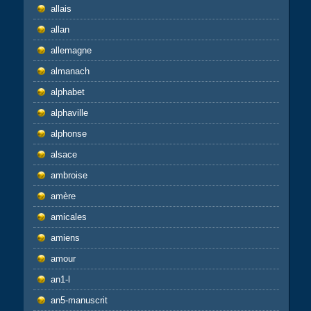
allais
allan
allemagne
almanach
alphabet
alphaville
alphonse
alsace
ambroise
amère
amicales
amiens
amour
an1-l
an5-manuscrit