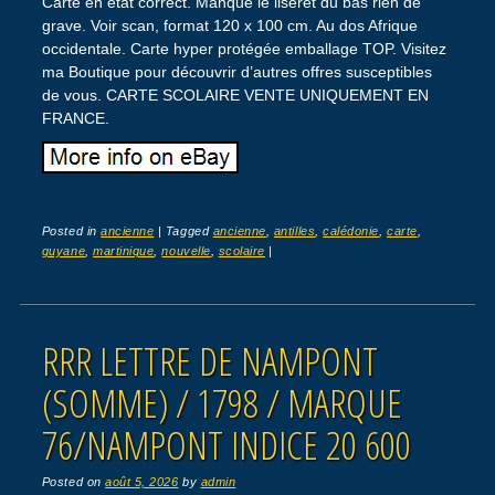
Carte en état correct. Manque le liseret du bas rien de
grave. Voir scan, format 120 x 100 cm. Au dos Afrique
occidentale. Carte hyper protégée emballage TOP. Visitez
ma Boutique pour découvrir d’autres offres susceptibles
de vous. CARTE SCOLAIRE VENTE UNIQUEMENT EN
FRANCE.
Posted in
ancienne
|
Tagged
ancienne
,
antilles
,
calédonie
,
carte
,
guyane
,
martinique
,
nouvelle
,
scolaire
|
RRR LETTRE DE NAMPONT
(SOMME) / 1798 / MARQUE
76/NAMPONT INDICE 20 600
Posted on
août 5, 2026
by
admin