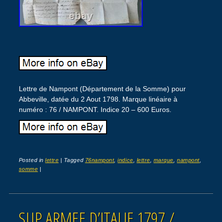
Lettre de Nampont (Département de la Somme) pour
Abbeville, datée du 2 Aout 1798. Marque linéaire à
numéro : 76 / NAMPONT. Indice 20 – 600 Euros.
Posted in
lettre
|
Tagged
76nampont
,
indice
,
lettre
,
marque
,
nampont
,
somme
|
SUP ARMEE D’ITALIE 1797 /