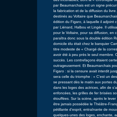
par Beaumarchais est un signe précurs
la fabrication et de la diffusion du liv
destinés au Voltaire que Beaumarchai
édition du Figaro, à laquelle il adjoin
par Liénard, Halbou et Lingée. Il utili
pour le Voltaire, pour sa diffusion, en 
paraîtra donc sous la double édition Ru
domicile élu était chez le banquier Can
titre modeste de « Chargé de la corres
avoir été à peu près le seul membre. Ce
succès. Les contrefaçons étaient certe
outrageusement. Et Beaumarchais pouva
Figaro : si la censure avait interdit j
sera celle du triomphe : « C’est un des
se pressant dès le matin aux portes d
dans les loges des actrices, afin de s’
enfoncées, les grilles de fer brisées so
étouffées. Sur la scène, après le lever 
être jamais possédée le Théâtre-Franç
pétillante d’esprit, entraînante de mo
quelques-unes des loges, enchante, agi