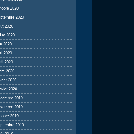
tobre 2020
eptembre 2020
ût 2020
illet 2020
in 2020
ai 2020
ril 2020
ars 2020
vrier 2020
nvier 2020
écembre 2019
ovembre 2019
tobre 2019
eptembre 2019
ût 2019