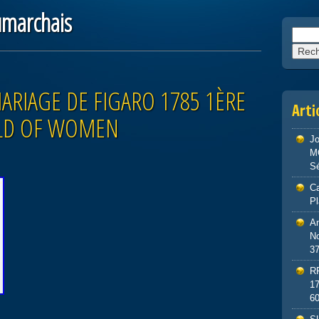
marchais
Reche
ARIAGE DE FIGARO 1785 1ÈRE
Arti
UILD OF WOMEN
J
M
S
Ca
P
An
No
3
R
1
6