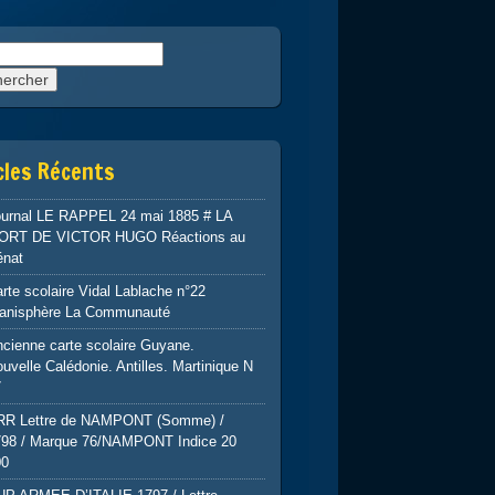
rcher :
cles Récents
ournal LE RAPPEL 24 mai 1885 # LA
ORT DE VICTOR HUGO Réactions au
énat
rte scolaire Vidal Lablache n°22
lanisphère La Communauté
cienne carte scolaire Guyane.
uvelle Calédonie. Antilles. Martinique N
7
RR Lettre de NAMPONT (Somme) /
798 / Marque 76/NAMPONT Indice 20
00