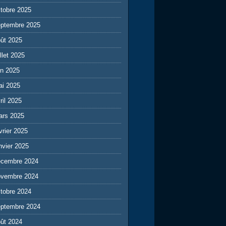
tobre 2025
eptembre 2025
ût 2025
illet 2025
in 2025
ai 2025
ril 2025
ars 2025
vrier 2025
nvier 2025
écembre 2024
ovembre 2024
tobre 2024
eptembre 2024
ût 2024