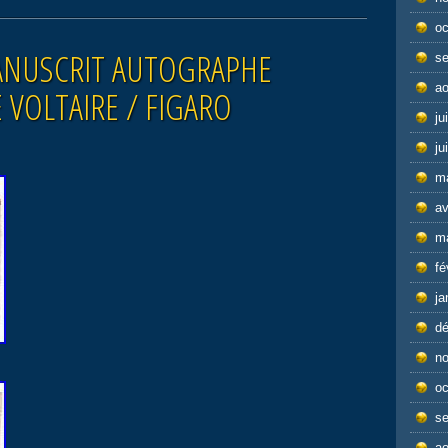
oc
ANUSCRIT AUTOGRAPHE
s
ao
E VOLTAIRE / FIGARO
ju
ju
m
av
m
fé
ja
d
n
oc
s
ao