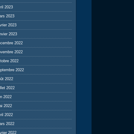
ril 2023
ars 2023
vrier 2023
nvier 2023
écembre 2022
ovembre 2022
tobre 2022
eptembre 2022
ût 2022
illet 2022
in 2022
ai 2022
ril 2022
ars 2022
vrier 2022