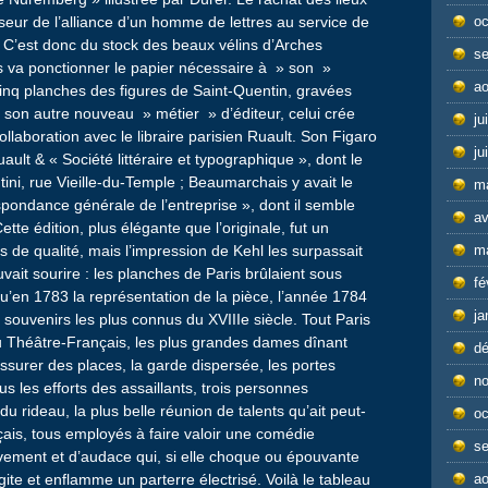
oc
eur de l’alliance d’un homme de lettres au service de
re. C’est donc du stock des beaux vélins d’Arches
s
s va ponctionner le papier nécessaire à » son »
ao
t cinq planches des figures de Saint-Quentin, gravées
sa son autre nouveau » métier » d’éditeur, celui crée
ju
collaboration avec le libraire parisien Ruault. Son Figaro
ju
ault & « Société littéraire et typographique », dont le
tini, rue Vieille-du-Temple ; Beaumarchais y avait le
m
pondance générale de l’entreprise », dont il semble
av
tte édition, plus élégante que l’originale, fut un
m
s de qualité, mais l’impression de Kehl les surpassait
it sourire : les planches de Paris brûlaient sous
fé
usqu’en 1783 la représentation de la pièce, l’année 1784
ja
 souvenirs les plus connus du XVIIIe siècle. Tout Paris
u Théâtre-Français, les plus grandes dames dînant
d
assurer des places, la garde dispersée, les portes
n
us les efforts des assaillants, trois personnes
du rideau, la plus belle réunion de talents qu’ait peut-
oc
ais, tous employés à faire valoir une comédie
s
uvement et d’audace qui, si elle choque ou épouvante
ao
te et enflamme un parterre électrisé. Voilà le tableau