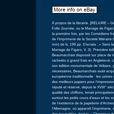
À propos de la librairie. [RELIURE – 
Folle Journée, ou le Mariage de Figa
la première fois, par les Comédiens fra
de l’Imprimerie de la Societé littérair
mm) de lii, 199 pp. D’errata ; « Sans la 
Mariage de Figaro, V, 3). Première éditi
Beaumarchais disposait sur place de t
rachetés à grand frais en Angleterre, 
son édition monumentale de Voltaire, 
nécessaires, Beaumarchais avait acqui
européenne traditionnelle : les usines 
des meilleurs papiers pour l’impressio
réputé et réservé, depuis le XVIII° siè
qualité des chiffons, tenait principale
surtout les petits cours d’eaux et les
de l’existence de la papeterie d’Arche
l’Allemagne, où apparaît l’imprimerie,
des incunables, dont la « Chronique de