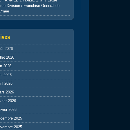
UP ARMEE D’ITALIE 1797 / Lettre
me Division / Franchise General de
Armée
ives
ût 2026
illet 2026
in 2026
ai 2026
ril 2026
ars 2026
vrier 2026
nvier 2026
écembre 2025
ovembre 2025