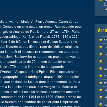
S
2e
l’
Guild of women binders]. Pierre Auguste Caron de. La
ro, Comédie en cinq actes, en prose. Représentée pour
Arch
nçais ordinaires du Roi, le mardi 27 avril 1784. Paris,
e typographique [Kehl], chez Ruault, 1785. (150 x 227
ao
liberté de blâmer, il n’est point d’éloge flatteur » (le
on illustrée et deuxième tirage de l’édition originale.
ju
out le matériel nécessaire (notamment les caratères
ju
chez John Baskerville) et surtout du papier : en vue de
m
pour laquelle près de 70 tonnes de papier seront
s en 1779 un des fleurons de la papeterie
av
d’Arches (Vosges), près d’Epinal. Elle disposait alors
m
n typographique et fabriquait, depuis 1492, un papier
cle, aux éditions de luxe et dont la renommée, outre la
fé
ment à la qualité des eaux des Vosges : la Moselle et
ja
 sources locales. Les plus anciens documents attestant
s remontent en l’an 1464 et en 1506. Située proche de
d
 elle fournira bon nombre de papier pour l’impression
n
 Nuremberg » illustrée par Dürer. Le rachat des lieux