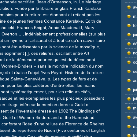
rchande sacrifiée. Jean d’Ormesson, in. Le Mariage
av
olution. Fondé par le libraire anglais Franck Karslake
inins pour la reliure est étonnant et retient pas les
m
taine de jeunes femmes Constance Karslake, Edith de
fé
hofield, Frances Knight, Annie Macdonald, Mary
n Overton… , indéniablement professionnelles (sur plus
ja
 un hymne à l’artisanat et à tout ce qu’un savoir-faire
d
ns sont étourdissantes par la science de la mosaïque,
n
es expriment [.], ces reliures, oscillant entre Art
uant de la démesure pour ce qui est du décor, sont
oc
f Women-Binders » sans la moindre indication du nom
s
it et réalise l’objet Yves Peyré, Histoire de la reliure
thèque Sainte-Geneviève, p. Les types de fers et de
ao
r, pour les plus célèbres d’entre-elles, les mains
ju
s sont systématiquement, pour les relieurs cités,
aïqué et les exemplaires les plus précieux possèdent
ju
 en titrage inférieur la mention dorée « Guild of
m
ent de l’inventaire dressé en 1902 The Bindings of
av
he Guild of Women-Binders and of the Hampstead
 confortant l’idée d’une reliure de Florence de Rheims
m
bsent du répertoire de Nixon (Five centuries of English
fé
t sans figures. On y ajouta presque aussitôt cinq