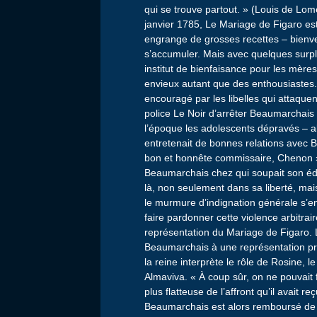
qui se trouve partout. » (Louis de Lo
janvier 1785, Le Mariage de Figaro est
engrange de grosses recettes – bienve
s’accumuler. Mais avec quelques surp
institut de bienfaisance pour les mères
envieux autant que des enthousiastes. 
encouragé par les libelles qui attaque
police Le Noir d’arrêter Beaumarchais 
l’époque les adolescents dépravés – alo
entretenait de bonnes relations avec B
bon et honnête commissaire, Chenon » q
Beaumarchais chez qui soupait son édi
là, non seulement dans sa liberté, mai
le murmure d’indignation générale s’en
faire pardonner cette violence arbitrai
représentation du Mariage de Figaro. Le 
Beaumarchais à une représentation priv
la reine interprète le rôle de Rosine, 
Almaviva. « À coup sûr, on ne pouvait 
plus flatteuse de l’affront qu’il avait 
Beaumarchais est alors remboursé de hu