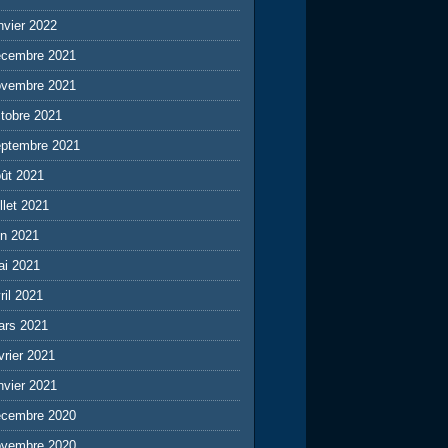
nvier 2022
écembre 2021
ovembre 2021
tobre 2021
eptembre 2021
ût 2021
illet 2021
in 2021
ai 2021
ril 2021
ars 2021
vrier 2021
nvier 2021
écembre 2020
ovembre 2020