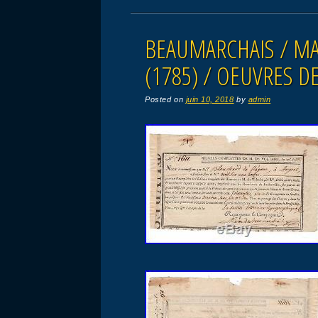
BEAUMARCHAIS / M
(1785) / OEUVRES D
Posted on
juin 10, 2018
by
admin