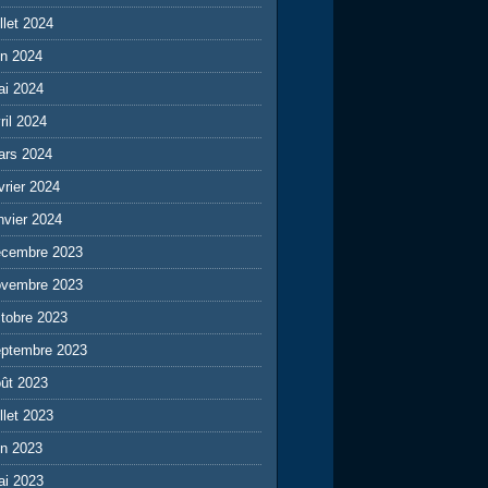
illet 2024
in 2024
ai 2024
ril 2024
ars 2024
vrier 2024
nvier 2024
écembre 2023
ovembre 2023
tobre 2023
eptembre 2023
ût 2023
illet 2023
in 2023
ai 2023