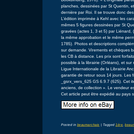
planches, dessinées par St Quentin, e
dernière par Roi. Il se trouve donc des
L’édition imprimée à Kehl avec les cara
mêmes 5 figures dessinées par St Quent
gravées (actes 1, 3 et 5) par Liénard, 
la même approbation et le même permis
1785). Photos et descriptions complé
sur demande. Virements et chèques ba
les CB à distance. Les prix sont forfaita
possible à la librairie (Orléans), et 
Ligue Internationale de la Librairie A
garantie de retour sous 14 jours. Les f
_gsrx_vers_625 GS 6.9.7 (625). Cet it
anciens, de collection ». Le vendeur es
Cet article peut être expédié au pays 
Posted in
beaumarchais
|
Tagged
1ére
,
beau