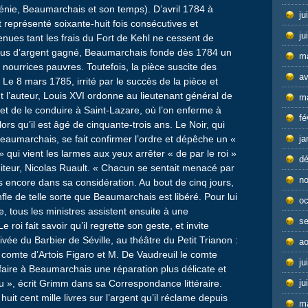
ménie, Beaumarchais et son temps). D’avril 1784 à
ju
 représenté soixante-huit fois consécutives et
ju
nues tant les frais du Fort de Kehl ne cessent de
lus d’argent gagné, Beaumarchais fonde dès 1784 un
m
 nourrices pauvres. Toutefois, la pièce suscite des
av
Le 8 mars 1785, irrité par le succès de la pièce et
nt l’auteur, Louis XVI ordonne au lieutenant général de
m
et de le conduire à Saint-Lazare, où l’on enferme à
fé
rs qu’il est âgé de cinquante-trois ans. Le Noir, qui
ja
eaumarchais, se fait confirmer l’ordre et dépêche un «
ui vient les larmes aux yeux arrêter « de par le roi »
d
teur, Nicolas Ruault. « Chacun se sentait menacé par
n
s encore dans sa considération. Au bout de cinq jours,
fle de telle sorte que Beaumarchais est libéré. Pour lui
oc
re, tous les ministres assistent ensuite à une
s
roi fait savoir qu’il regrette son geste, et invite
ée du Barbier de Séville, au théâtre du Petit Trianon :
ao
le comte d’Artois Figaro et M. De Vaudreuil le comte
ju
faire à Beaumarchais une réparation plus délicate et
ju
reçu », écrit Grimm dans sa Correspondance littéraire.
it cent mille livres sur l’argent qu’il réclame depuis
m