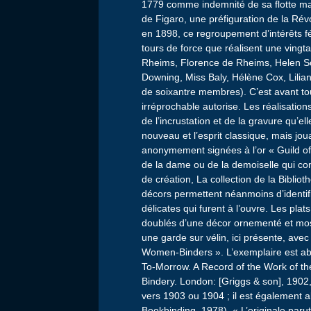
1779 comme indemnité de sa flotte ma
de Figaro, une préfiguration de la Rév
en 1898, ce regroupement d’intérêts fém
tours de force que réalisent une ving
Rheims, Florence de Rheims, Helen Sc
Downing, Miss Baly, Hélène Cox, Lilia
de soixantre membres). C’est avant tout
irréprochable autorise. Les réalisatio
de l’incrustation et de la gravure qu’ell
nouveau et l’esprit classique, mais jo
anonymement signées à l’or « Guild o
de la dame ou de la demoiselle qui conço
de création, La collection de la Biblio
décors permettent néanmoins d’identifie
délicates qui furent à l’ouvre. Les plat
doublés d’une décor ornementé et mos
une garde sur vélin, ici présente, avec
Women-Binders ». L’exemplaire est abs
To-Morrow. A Record of the Work of t
Bindery. London: [Griggs & son], 1902,
vers 1903 ou 1904 ; il est également a
Bookbinding, 1978). « L’originale paru