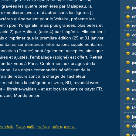
t gravées les quatre premières par Malapeau, la
ja
 exemplaires avec, et d’autres sans les figures [.]
d
ctères qui servaient pour le Voltaire, présente les
in pour l’originale, mais plus grandes, plus belles et
n
(acte 2) par Halbou, (acte 4) par Lingée ». Elle contient
oc
 d’imprimer que la première édition (25 et 31 janvier
s
mentaires sur demande. Informations supplémentaires
ncaires (France) sont également acceptés, ainsi que
ao
ires et ajustés, l’emballage (soigné) est offert. Retrait
ju
sur rendez-vous à Paris. Conformes aux usages de la
ncienne. Les objets commandés bénéficient de la
ju
rais de retours sont à la charge de l’acheteur.
m
em est dans la catégorie « Livres, BD, revues\Livres
t « librairie-walden » et est localisé dans ce pays: FR.
av
suivant: Monde entier.
m
fé
ja
d
marchais
,
figaro
,
guild
,
mariage
,
reliure
,
women
|
n