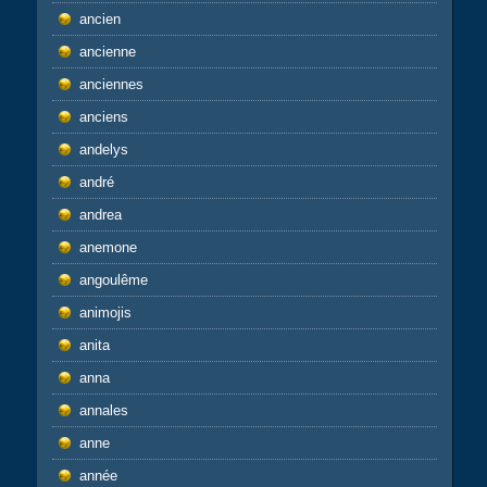
ancien
ancienne
anciennes
anciens
andelys
andré
andrea
anemone
angoulême
animojis
anita
anna
annales
anne
année