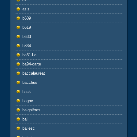
aziz
b609
b619
b633
b834
ba31-l-a
ba94-carte
baccalauréat
bacchus
back
bagne
baignières
bail
ballesc