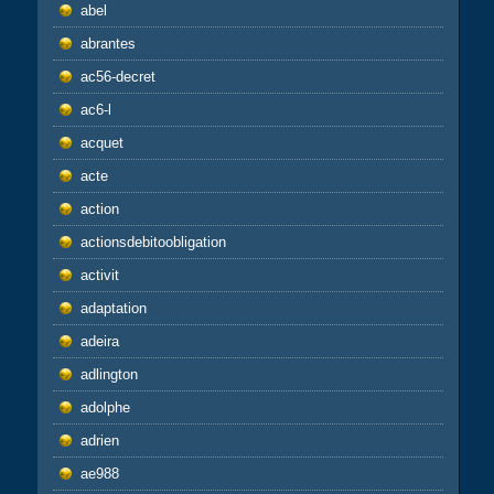
abel
abrantes
ac56-decret
ac6-l
acquet
acte
action
actionsdebitoobligation
activit
adaptation
adeira
adlington
adolphe
adrien
ae988