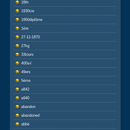
18th
1930cie
1950diplôme
1ère
27-12-1870
27kg
33tours
400a-l
49ers
5ème
a842
a940
abandon
abandoned
abbé