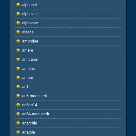
alphabet
alphaville
alphonse
alsace
ambroise
amère
amicales
amiens
amour
an1-l
an5-manuscrit
an6an14
an84-manuscrit
anarchie
anatole