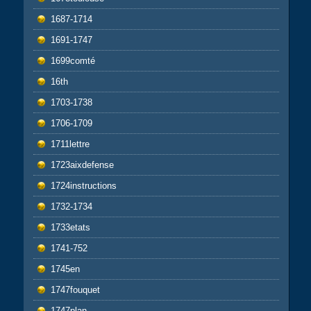
1687-1714
1691-1747
1699comté
16th
1703-1738
1706-1709
1711lettre
1723aixdefense
1724instructions
1732-1734
1733etats
1741-752
1745en
1747fouquet
1747plan