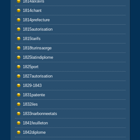
1814aixavis
1814chant
1814prefecture
1815autorisation
1815tarifs
1818turinsaorge
1825latindiplome
1825port
1827autorisation
1829-1843
1831patente
1832iles
1833narbonneetats
1841feuilleton
1842diplome