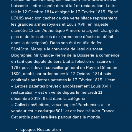
boisserie. Lettre signée durant la 1er restauration. Lettre
fait le 12 Octobre 1814 et signé le 17 Fevrier 1815. Signé
LOUIS avec son cachet de cire verte biface représentent
les grandes armes royales et Louis XVIII en majesté,
diamètre 12 cm. Authentique Armoirerie argent, chargé de
pins et de trois étoiles d’or (armoirerie décrite en détail
dans la description). Dans son étui en tôle de fer,
51x43cm. Manque le couvercle de l’etui du sceau.
Biographie: Mr Claude-Pierre de la Boisserie à commencé
en tant que député du tiers Etat à l’election d’Issoire en
1787 puis il devint conseiller général de Puy de Dôme en
1800, anobli par ordonnance le 12 Octobre 1814 puis
confirmés par lettres patentes le 17 Février 1815. L’item
« Lettres patentes brevet d’anoblissement Louis XVIII
restauration » est en vente depuis le mercredi 11
décembre 2019. Il est dans la catégorie
« Collections\Lettres, vieux papiers\Parchemins ». Le
vendeur est « cadurque801″ et est localisé à/en France.
Cet article peut être livré partout dans le monde.
Epoque: Restauration