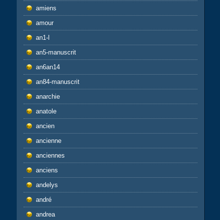
amiens
amour
an1-l
an5-manuscrit
an6an14
an84-manuscrit
anarchie
anatole
ancien
ancienne
anciennes
anciens
andelys
andré
andrea