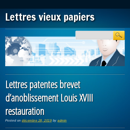
Lettres vieux papiers
Main menu
Skip to content
Lettres patentes brevet
d’anoblissement Louis XVIII
restauration
Posted on
décembre 28, 2019
by
admin