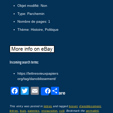
Objet modifié: Non
Type: Parchemin
Nombre de pages: 1
Thème: Histoire, Politique
Incoming search terms:
https://lettresvieuxpapiers
org/tag/danoblissement/
F
T
E
P
Share
a
wi
m
ar
c
tt
ail
ta
This entry was posted in
lettres
and tagged
brevet
,
d'anoblissement
,
lettres
,
louis
,
patentes
,
restauration
,
xviii
. Bookmark the
permalink
.