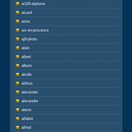
ai105-diplome
aicard
aime
aix-en-provence
aj8-photo
alain
albert
album
alcide
aldous
alexander
alexandre
alexis
alfabet
alfred