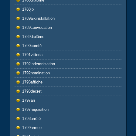
1788diplôme
1788jb
1789aixinstallation
1789convocation
1789diplôme
1790comté
1791vittorio
1792indemnisation
1792nomination
1793affiche
1793decret
1797an
1797requisition
1798arrêté
1799armee