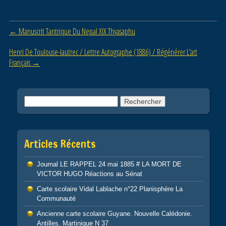
e
er
g
b
er
Post navigation
←
Manuscrit Tantrique Du Nepal XIX Thyasaphu
o
o
Henri De Toulouse-lautrec / Lettre Autographe (1886) / Régénérer L’art
Français
→
k
Rechercher :
Articles Récents
Journal LE RAPPEL 24 mai 1885 # LA MORT DE
VICTOR HUGO Réactions au Sénat
Carte scolaire Vidal Lablache n°22 Planisphère La
Communauté
Ancienne carte scolaire Guyane. Nouvelle Calédonie.
Antilles. Martinique N 37