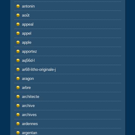
antonin
août
appeal
appel
apple
apportez
aq56d-l
ar68-litho-originale-j
aragon
arbre
architecte
archive
archives
ardennes
argentan