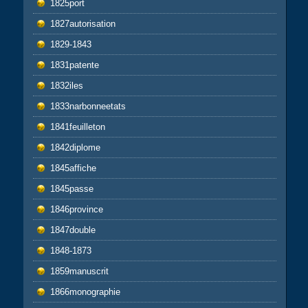
1825port
1827autorisation
1829-1843
1831patente
1832iles
1833narbonneetats
1841feuilleton
1842diplome
1845affiche
1845passe
1846province
1847double
1848-1873
1859manuscrit
1866monographie