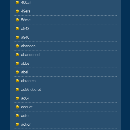
400a-l
49ers
5ème
a842
a940
abandon
abandoned
abbé
abel
abrantes
ac56-decret
ac6-l
acquet
acte
action