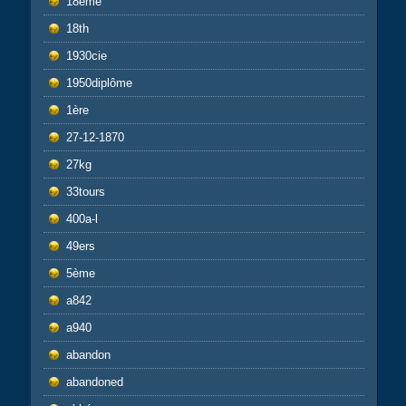
18eme
18th
1930cie
1950diplôme
1ère
27-12-1870
27kg
33tours
400a-l
49ers
5ème
a842
a940
abandon
abandoned