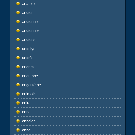
anatole
ancien
ancienne
anciennes
anciens
andelys
andré
andrea
anemone
angoulême
animojis
anita
anna
annales
anne