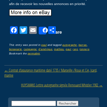
afin de recevoir les nouvelles annonces en priorité.
F
T
E
P
Share
a
wi
m
ar
c
tt
ail
ta
This entry was posted in
paul
and tagged
autographe
,
barras
,
bonaparte
,
campagne
,
d'amérique
,
mathieu
,
paul
,
rare
,
tonnere
.
e
er
g
Bookmark the
permalink
.
b
er
o
Post navigation
←
Contrat d’assurance maritime daté 1735 / Marseille /Roux et Cie, Icard,
o
marine
k
HUYSMANS Lettre autographe signée Renouard Whistler 1902
→
Rechercher :