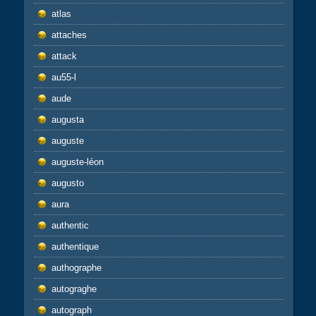
atlas
attaches
attack
au55-l
aude
augusta
auguste
auguste-léon
augusto
aura
authentic
authentique
authographe
autograghe
autograph