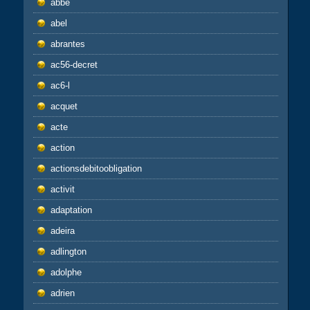
abbé
abel
abrantes
ac56-decret
ac6-l
acquet
acte
action
actionsdebitoobligation
activit
adaptation
adeira
adlington
adolphe
adrien