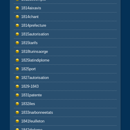
1814aixavis
1814chant
1814prefecture
1815autorisation
1815tarifs
1818turinsaorge
1825latindiplome
1825port
1827autorisation
1829-1843
1831patente
1832iles
1833narbonneetats
1841feuilleton
1842diplome