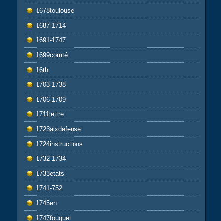
1678toulouse
1687-1714
1691-1747
1699comté
16th
1703-1738
1706-1709
1711lettre
1723aixdefense
1724instructions
1732-1734
1733etats
1741-752
1745en
1747fouquet