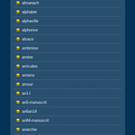
almanach
alphabet
alphaville
alphonse
alsace
ambroise
amère
amicales
amiens
amour
an1-l
an5-manuscrit
an6an14
an84-manuscrit
anarchie