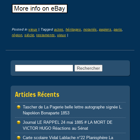
Posted in
vieux
|
Tagged
actes
,
héritages
,
notariés
,
papiers
,
paris
,
région
,
siècle
,
testaments
,
vieux
|
Post navigation
Rechercher :
Articles Récents
Tascher de La Pagerie belle lettre autographe signée L.
Napoléon Bonaparte 1853
Journal LE RAPPEL 24 mai 1885 # LA MORT DE
VICTOR HUGO Réactions au Sénat
Carte scolaire Vidal Lablache n°22 Planisphère La