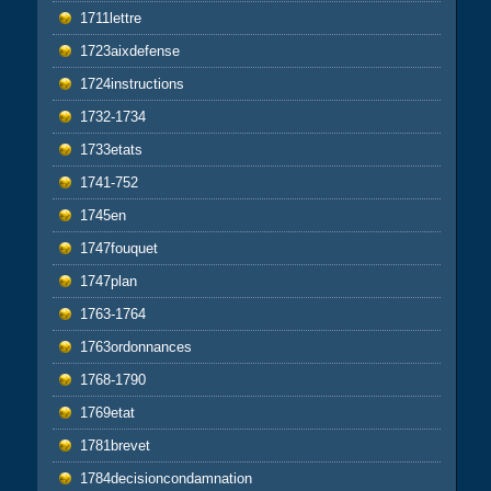
1711lettre
1723aixdefense
1724instructions
1732-1734
1733etats
1741-752
1745en
1747fouquet
1747plan
1763-1764
1763ordonnances
1768-1790
1769etat
1781brevet
1784decisioncondamnation