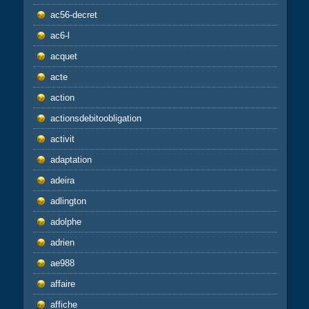
ac56-decret
ac6-l
acquet
acte
action
actionsdebitoobligation
activit
adaptation
adeira
adlington
adolphe
adrien
ae988
affaire
affiche