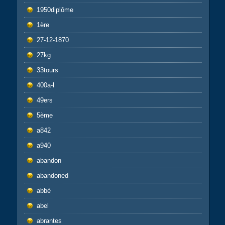
1950diplôme
1ère
27-12-1870
27kg
33tours
400a-l
49ers
5ème
a842
a940
abandon
abandoned
abbé
abel
abrantes