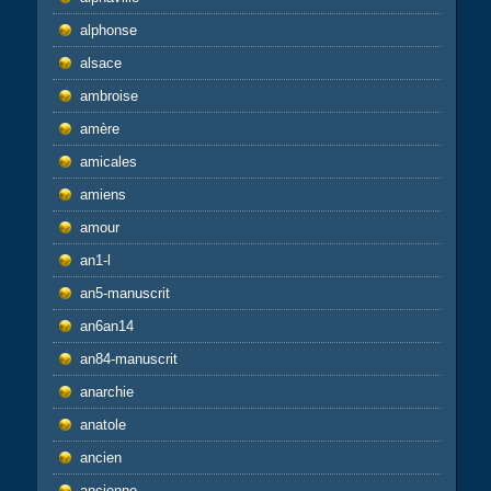
alphonse
alsace
ambroise
amère
amicales
amiens
amour
an1-l
an5-manuscrit
an6an14
an84-manuscrit
anarchie
anatole
ancien
ancienne