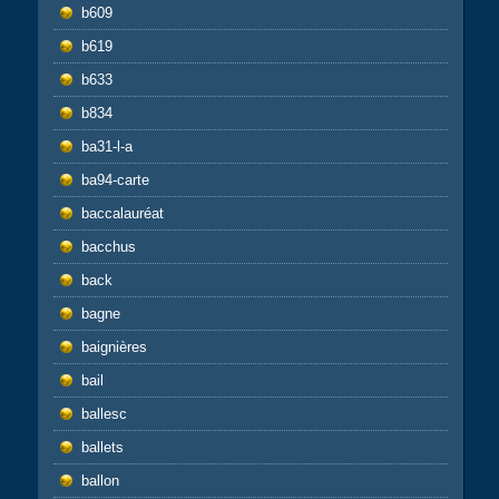
b609
b619
b633
b834
ba31-l-a
ba94-carte
baccalauréat
bacchus
back
bagne
baignières
bail
ballesc
ballets
ballon