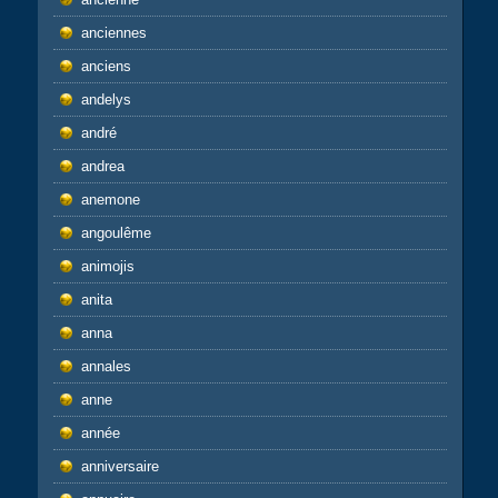
anciennes
anciens
andelys
andré
andrea
anemone
angoulême
animojis
anita
anna
annales
anne
année
anniversaire