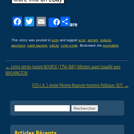
F
T
E
P
Share
a
wi
m
ar
c
tt
ail
ta
This entry was posted in
acte
and tagged
acte
,
ancien
,
notarie
,
paroisse
,
saint-laurent
,
siècle
,
xviie-xviiie
. Bookmark the
permalink
.
e
er
g
b
er
Post navigation
←
Lettre signée Joseph NOURSE (1754-1841) Ministre ayant travaillé avec
o
WASHINGTON
o
Fl25-l. A. S-émile Péreire-financier-homme Politique-1871
→
k
Rechercher :
Articles Récents