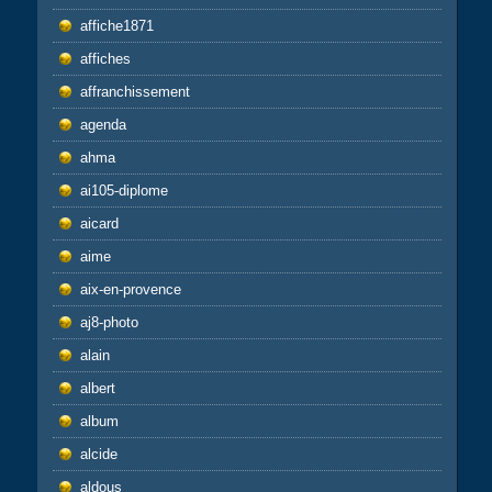
affiche1871
affiches
affranchissement
agenda
ahma
ai105-diplome
aicard
aime
aix-en-provence
aj8-photo
alain
albert
album
alcide
aldous