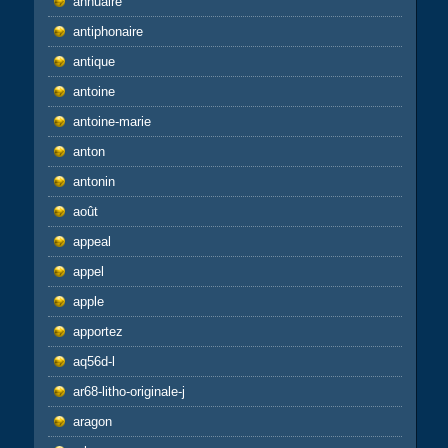
annuaire
antiphonaire
antique
antoine
antoine-marie
anton
antonin
août
appeal
appel
apple
apportez
aq56d-l
ar68-litho-originale-j
aragon