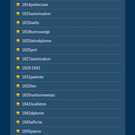
1814prefecture
1815autorisation
1815tarifs
1818turinsaorge
1825latindiplome
1825port
1827autorisation
1829-1843
1831patente
1832iles
1833narbonneetats
1841feuilleton
1842diplome
1845affiche
1845passe