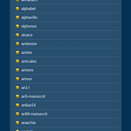
alphabet
alphaville
alphonse
alsace
ambroise
amère
amicales
amiens
amour
an1-l
an5-manuscrit
an6an14
an84-manuscrit
anarchie