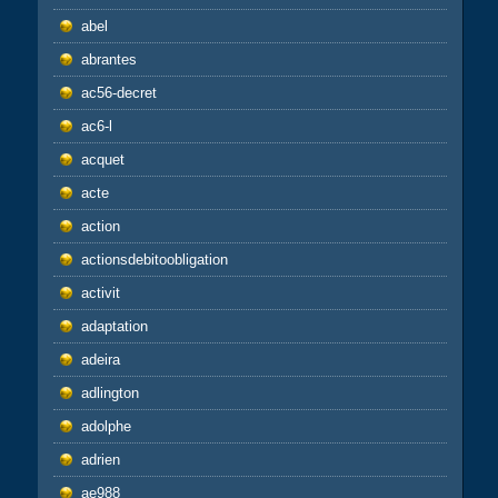
abel
abrantes
ac56-decret
ac6-l
acquet
acte
action
actionsdebitoobligation
activit
adaptation
adeira
adlington
adolphe
adrien
ae988