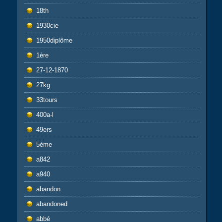
18th
1930cie
1950diplôme
1ère
27-12-1870
27kg
33tours
400a-l
49ers
5ème
a842
a940
abandon
abandoned
abbé