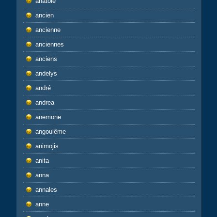
anatole
ancien
ancienne
anciennes
anciens
andelys
andré
andrea
anemone
angoulême
animojis
anita
anna
annales
anne