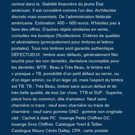
central dans la. Stabilité financière du jeune État
américain. Il est considéré comme l’un des. Architectes
discrets mais essentiels. De l’administration fédérale
américaine. Estimation: 400 – 600 euros. N’hésitez pas à
faire des offres. D’autres objets similaires en vente,
consultez ma boutique 29collections. Critères de qualités
et abréviations (principalement pour timbres et lettres
postales). Tous nos timbres sont garantis authentique.
DÉFECTUEUX : timbre avec défauts, généralement filet
touché pour les non dentelés, dentelure incomplète pour
les dentelés. B/TB : Beau à Très Beau, le timbre est
« presque » TB, possibilité d’un petit défaut au verso, ou
d’un léger aminci, ou d’un léger pli, mais l’aspect du timbre
est TB. TB : Très Beau, timbre sans aucun défaut et de
très belle qualité, de tout 1er choix. TTB et SUP : Superbe,
pièce hors du commun, dite d’amateur. Neuf sans
charnière ni trace : neuf avec charnière ou trace de
charnière : neuf sans gomme GNO : gomme non originale
càd : Cachet à date PC : losange Petits Chiffres GC :
losange Gros Chiffres. Catalogue Yvert & Tellier.
Catalogue Maury Cérès Dallay. CPA : carte postale