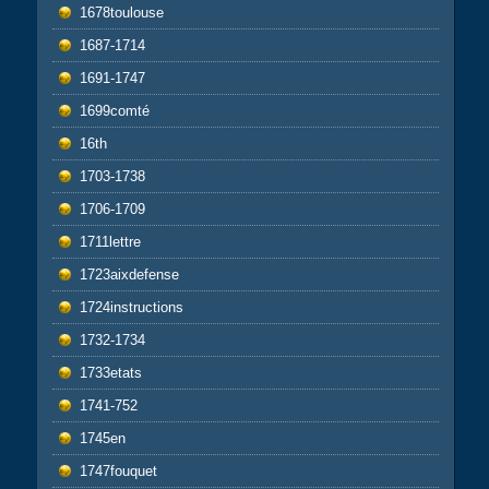
1678toulouse
1687-1714
1691-1747
1699comté
16th
1703-1738
1706-1709
1711lettre
1723aixdefense
1724instructions
1732-1734
1733etats
1741-752
1745en
1747fouquet