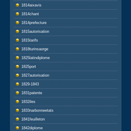
1814aixavis
1814chant
1814prefecture
1815autorisation
1815tarifs
1818turinsaorge
1825latindiplome
1825port
1827autorisation
1829-1843
1831patente
1832iles
1833narbonneetats
1841feuilleton
1842diplome