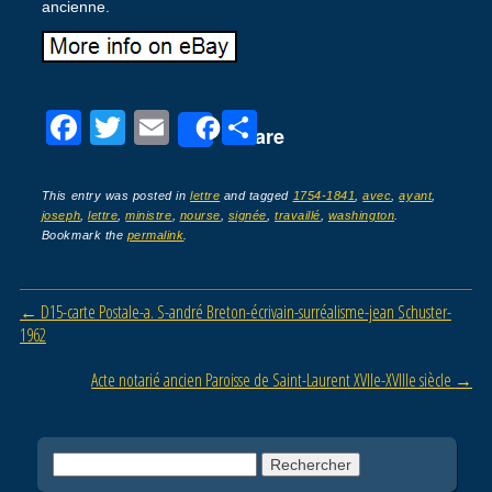
ancienne.
F
T
E
P
Share
a
wi
m
ar
c
tt
ail
ta
This entry was posted in
lettre
and tagged
1754-1841
,
avec
,
ayant
,
joseph
,
lettre
,
ministre
,
nourse
,
signée
,
travaillé
,
washington
.
e
er
g
Bookmark the
permalink
.
b
er
o
Post navigation
←
D15-carte Postale-a. S-andré Breton-écrivain-surréalisme-jean Schuster-
o
1962
k
Acte notarié ancien Paroisse de Saint-Laurent XVIIe-XVIIIe siècle
→
Rechercher :