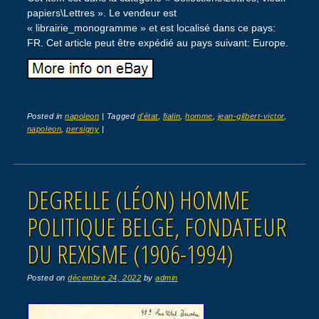
papiers\Lettres ». Le vendeur est
« librairie_monogramme » et est localisé dans ce pays:
FR. Cet article peut être expédié au pays suivant: Europe.
Posted in
napoleon
|
Tagged
d'état
,
fialin
,
homme
,
jean-gilbert-victor
,
napoleon
,
persigny
|
DEGRELLE (LÉON) HOMME
POLITIQUE BELGE, FONDATEUR
DU REXISME (1906-1994)
Posted on
décembre 24, 2022
by
admin