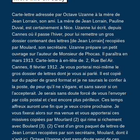
Carte-lettre adressée par Octave Uzanne à la mère de
Jean Lorrain, son ami. La mère de Jean Lorrain, Pauline
Duval, est certainement à Nice. Uzanne lui écrit, depuis
Cannes où il passe l’hiver, pour lui remettre un gros
dossier contenant des lettres [de Jean Lorrain] recopiées
par Moulard, son secrétaire. Uzanne prépare un petit
ouvrage sur l’auteur de Monsieur de Phocas. Il paraîtra en
mars 1913. Carte-lettre à en-tête de. 2, Rue Bel Air.
Cannes, 8 février 1912. Je vous porterai moi-même le
gros dossier de lettres dont je vous ai parlé. Il est copié
sur du papier de grand format et je ne saurais le confier à
la poste, de peur qu’il ne s’égare, et sans savoir si on
l’accepterait. Je serais sans doute forcé de vous l’envoyer
par colis postal et c’est encore plus périlleux. Ces temps
affreux auront une fin que je veux croire prochaine. Je
vous fixerai alors sur ma venue et vous apporterai ces
missives copiées par Mourlard (2) qui rime si richement
avec Boulard (3). (2) C’est d’un gros paquet de lettres de
Jean Lorrain recopiées par son secrétaire, Moulard, dont il
s’agit ici. Octave Uzanne s’est sans doute servi de ces