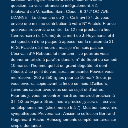
question. La voici retranscrite intégralement. 62,
Boulevard de Versailles. Saint-Cloud : 6-07 // OCTAVE
UZANNE – Le dimanche de 2 h. Ce 5 avril 24. Je vous
envoie une minime contribution à votre N° Anatole-France
que vous trouverez ci-contre. Le 12 mai prochain a lieu
l’anniversaire (le 17eme) de la mort de J. Huysmans, et il
est question d’une plaque à apposer sur la maison du 31
R. St Placide où il mourut, mais je n’en suis pas sur.
L’écrivain d’ A Rebours fut mon ami – Je pourrais vous
donner un article à paraître dans le n° du Suppt du samedi
10 mai sur l’homme qui fut un grand dégoûté, et dont
l’étude, à ce point de vue, serait amusante. Pouvez-vous
me réserver 200 à 250 lignes pour ce 10 mai? Si oui, je
vous enverrai copie avant la fin de ce mois. D’ailleurs,
j’aimerais causer avec vous sur ce sujet et d’autres.
Pourrais-je vous rencontrer mardi ou mercredi prochain à
3 h 1/2 au Figaro. Si oui, heure précise j’y serais – écrivez
ou téléphonez moi (chez moi de 5 à 7). Mes bon souvenirs
sympathiques. Provenance : Ancienne collection Bertrand
Hugonnard-Roche. Renseignements complémentaires sur
simple demande.