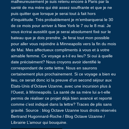
malheureusement je suis retenu encore à Paris par la
santé de ma mère qui été assez souffrante et que je ne
puis quitter que lorsque je serai tout à fait hors
d’inquiétude. Très probablement je m’embarquerai le 30
de ce mois pour arriver à New York le 7 ou le 8 mai. Je
vous écrirai aussitôt que je serai absolument fixé sur le
bateau que je dois prendre. Je ferai tout mon possible
pour aller vous rejoindre à Minneapolis vers la fin du mois
de Mai. Mes affectueux compliments à vous et à votre
aimable femme. Ce voyage a-t-il eu lieu? Si oui à quelle
date précisément? Nous croyons avoir identifié le
correspondant de cette lettre. Nous en saurons
certainement plus prochainement. Si ce voyage a bien eu
lieu, ce serait donc ici la preuve d’un second séjour aux
Etats-Unis d’Octave Uzanne, avec une incursion plus à
l’Ouest, à Minneapolis. La santé de sa mère lui a-t-elle
permis de réaliser ce projet déjà bien avancé et reporté
comme c’est indiqué dans la lettre? Traces de plis sans
gravité. Source : blog Octave Uzanne tous droits réservés
Bertrand Hugonnard-Roche / Blog Octave Uzanne /
Librairie L’amour qui bouquine.