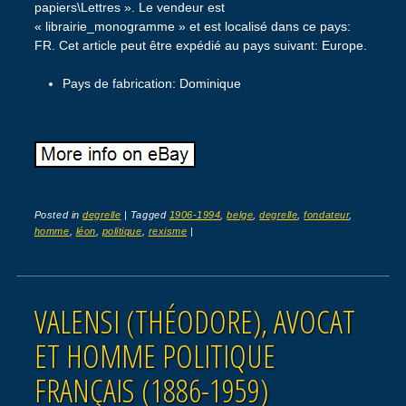
papiers\Lettres ». Le vendeur est
« librairie_monogramme » et est localisé dans ce pays:
FR. Cet article peut être expédié au pays suivant: Europe.
Pays de fabrication: Dominique
Posted in
degrelle
|
Tagged
1906-1994
,
belge
,
degrelle
,
fondateur
,
homme
,
léon
,
politique
,
rexisme
|
VALENSI (THÉODORE), AVOCAT
ET HOMME POLITIQUE
FRANÇAIS (1886-1959)