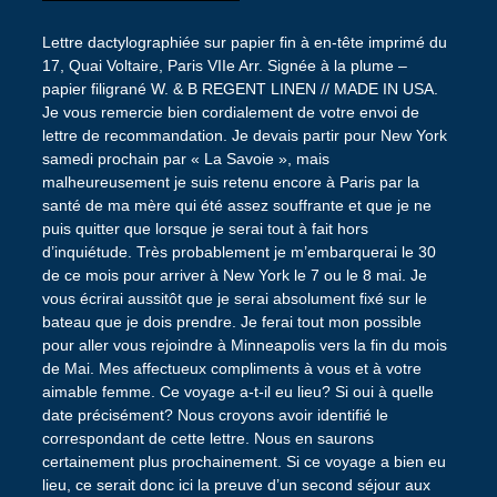
Lettre dactylographiée sur papier fin à en-tête imprimé du
17, Quai Voltaire, Paris VIIe Arr. Signée à la plume –
papier filigrané W. & B REGENT LINEN // MADE IN USA.
Je vous remercie bien cordialement de votre envoi de
lettre de recommandation. Je devais partir pour New York
samedi prochain par « La Savoie », mais
malheureusement je suis retenu encore à Paris par la
santé de ma mère qui été assez souffrante et que je ne
puis quitter que lorsque je serai tout à fait hors
d’inquiétude. Très probablement je m’embarquerai le 30
de ce mois pour arriver à New York le 7 ou le 8 mai. Je
vous écrirai aussitôt que je serai absolument fixé sur le
bateau que je dois prendre. Je ferai tout mon possible
pour aller vous rejoindre à Minneapolis vers la fin du mois
de Mai. Mes affectueux compliments à vous et à votre
aimable femme. Ce voyage a-t-il eu lieu? Si oui à quelle
date précisément? Nous croyons avoir identifié le
correspondant de cette lettre. Nous en saurons
certainement plus prochainement. Si ce voyage a bien eu
lieu, ce serait donc ici la preuve d’un second séjour aux