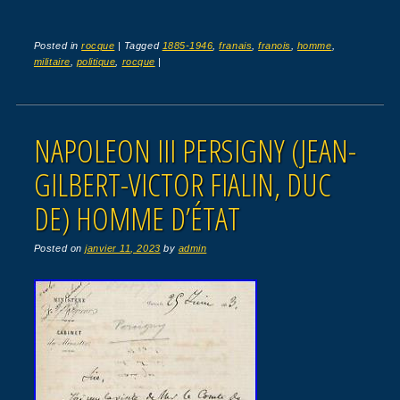
Posted in
rocque
|
Tagged
1885-1946
,
franais
,
franois
,
homme
,
militaire
,
politique
,
rocque
|
NAPOLEON III PERSIGNY (JEAN-
GILBERT-VICTOR FIALIN, DUC
DE) HOMME D’ÉTAT
Posted on
janvier 11, 2023
by
admin