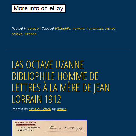
Posted in
octave
|
Tagged
bibliophile
,
homme
,
huysmans
,
lettres
,
octave
,
uzanne
|
LAS OCTAVE UZANNE
BIBLIOPHILE HOMME DE
LETTRES À LA MÈRE DE JEAN
LORRAIN 1912
Posted on
avril 21, 2024
by
admin