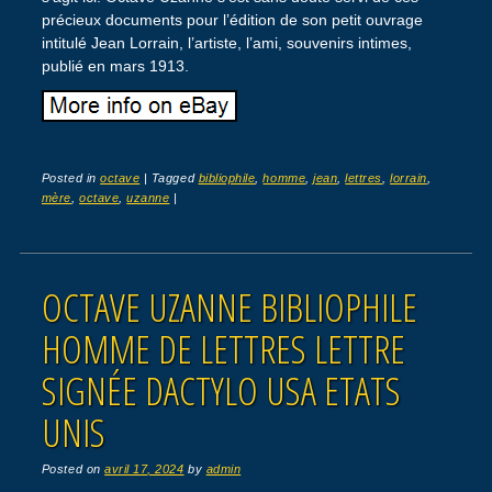
précieux documents pour l’édition de son petit ouvrage
intitulé Jean Lorrain, l’artiste, l’ami, souvenirs intimes,
publié en mars 1913.
Posted in
octave
|
Tagged
bibliophile
,
homme
,
jean
,
lettres
,
lorrain
,
mère
,
octave
,
uzanne
|
OCTAVE UZANNE BIBLIOPHILE
HOMME DE LETTRES LETTRE
SIGNÉE DACTYLO USA ETATS
UNIS
Posted on
avril 17, 2024
by
admin