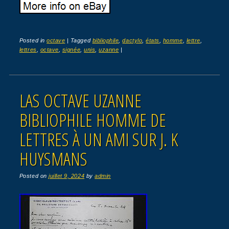
Posted in
octave
|
Tagged
bibliophile
,
dactylo
,
états
,
homme
,
lettre
,
lettres
,
octave
,
signée
,
unis
,
uzanne
|
LAS OCTAVE UZANNE
BIBLIOPHILE HOMME DE
LETTRES À UN AMI SUR J. K
HUYSMANS
Posted on
juillet 9, 2024
by
admin