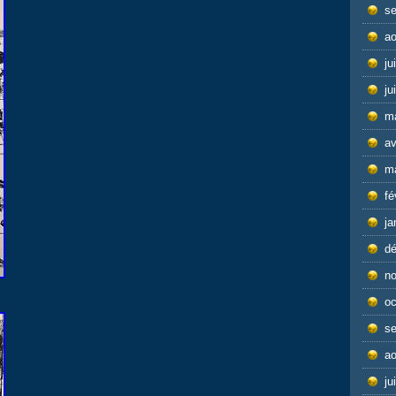
s
ao
ju
ju
m
av
m
fé
ja
d
n
oc
s
ao
ju