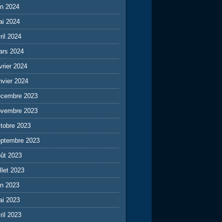
in 2024
ai 2024
ril 2024
ars 2024
vrier 2024
nvier 2024
écembre 2023
ovembre 2023
tobre 2023
eptembre 2023
ût 2023
illet 2023
in 2023
ai 2023
ril 2023