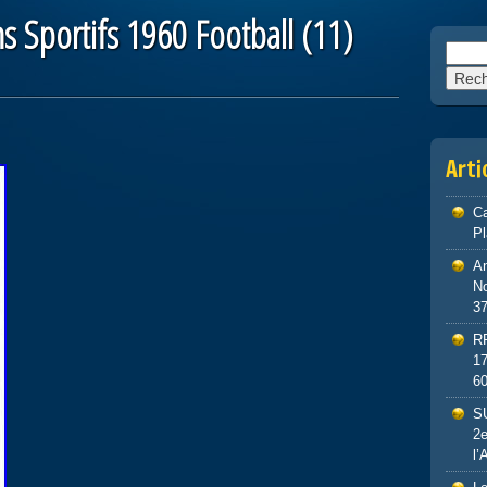
s Sportifs 1960 Football (11)
Reche
Arti
Ca
P
An
No
3
R
1
6
S
2e
l’