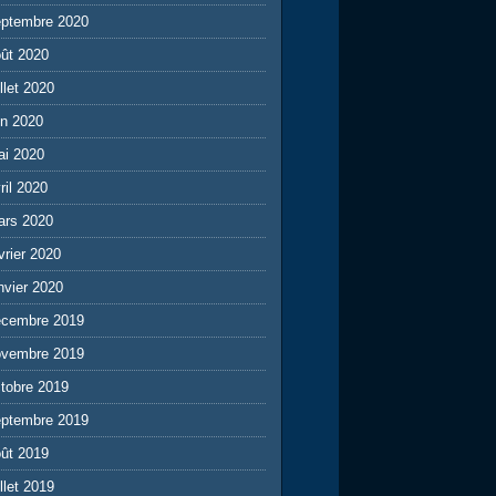
eptembre 2020
ût 2020
illet 2020
in 2020
ai 2020
ril 2020
ars 2020
vrier 2020
nvier 2020
écembre 2019
ovembre 2019
tobre 2019
eptembre 2019
ût 2019
illet 2019