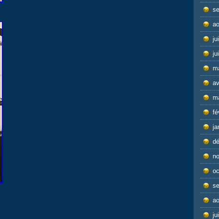
s
ao
ju
ju
m
av
m
fé
ja
d
n
oc
s
ao
ju