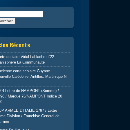
rcher :
cles Récents
rte scolaire Vidal Lablache n°22
lanisphère La Communauté
cienne carte scolaire Guyane.
uvelle Calédonie. Antilles. Martinique N
7
RR Lettre de NAMPONT (Somme) /
798 / Marque 76/NAMPONT Indice 20
00
UP ARMEE D’ITALIE 1797 / Lettre
me Division / Franchise General de
Armée