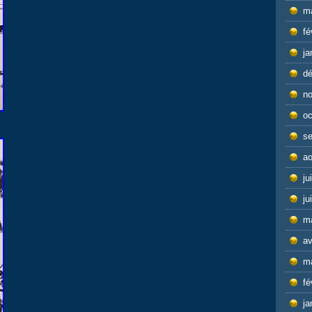
m
fé
ja
d
n
oc
s
ao
ju
ju
m
av
m
fé
ja