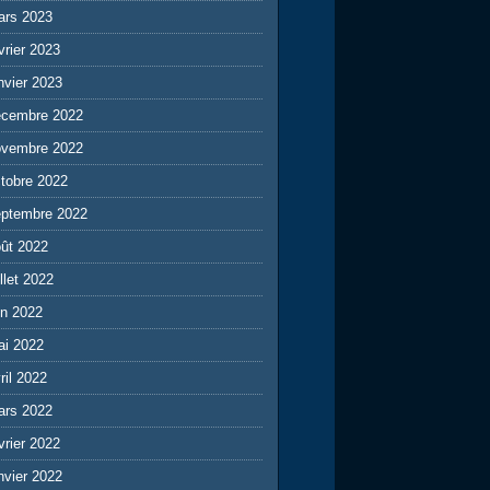
ars 2023
vrier 2023
nvier 2023
écembre 2022
ovembre 2022
tobre 2022
eptembre 2022
ût 2022
illet 2022
in 2022
ai 2022
ril 2022
ars 2022
vrier 2022
nvier 2022