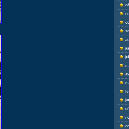
d
n
oc
s
ao
ju
ju
m
av
m
fé
ja
d
n
oc