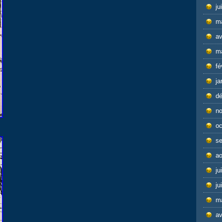
ju
m
av
m
fé
ja
d
n
oc
s
ao
ju
ju
m
av