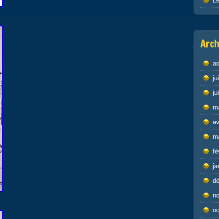
Le
Arch
ao
ju
ju
m
av
m
fé
ja
d
n
oc