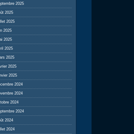
eptembre 2025
ût 2025
illet 2025
in 2025
ai 2025
ril 2025
ars 2025
vrier 2025
nvier 2025
écembre 2024
ovembre 2024
tobre 2024
eptembre 2024
ût 2024
illet 2024