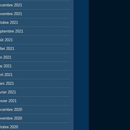
écembre 2021
ovembre 2021
tobre 2021
eptembre 2021
ût 2021
illet 2021
in 2021
ai 2021
ril 2021
ars 2021
vrier 2021
nvier 2021
écembre 2020
ovembre 2020
tobre 2020