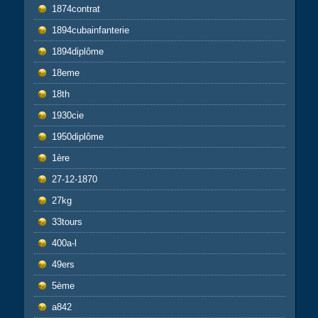
1874contrat
1894cubainfanterie
1894diplôme
18eme
18th
1930cie
1950diplôme
1ère
27-12-1870
27kg
33tours
400a-l
49ers
5ème
a842