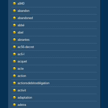
a940
abandon
abandoned
abbé
abel
abrantes
ac56-decret
ac6-l
acquet
acte
action
actionsdebitoobligation
activit
adaptation
adeira