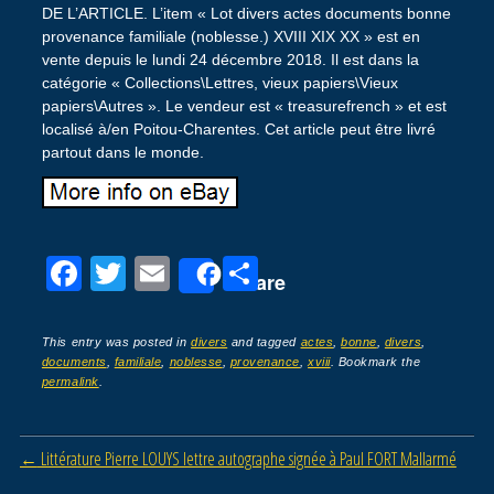
DE L’ARTICLE. L’item « Lot divers actes documents bonne
provenance familiale (noblesse.) XVIII XIX XX » est en
vente depuis le lundi 24 décembre 2018. Il est dans la
catégorie « Collections\Lettres, vieux papiers\Vieux
papiers\Autres ». Le vendeur est « treasurefrench » et est
localisé à/en Poitou-Charentes. Cet article peut être livré
partout dans le monde.
F
T
E
P
Share
a
wi
m
ar
c
tt
ail
ta
This entry was posted in
divers
and tagged
actes
,
bonne
,
divers
,
documents
,
familiale
,
noblesse
,
provenance
,
xviii
. Bookmark the
e
er
g
permalink
.
b
er
o
Post navigation
←
Littérature Pierre LOUYS lettre autographe signée à Paul FORT Mallarmé
o