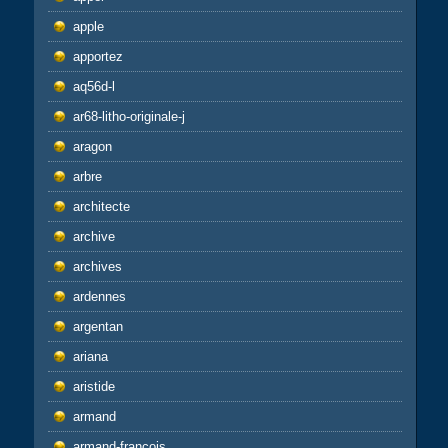
apple
apportez
aq56d-l
ar68-litho-originale-j
aragon
arbre
architecte
archive
archives
ardennes
argentan
ariana
aristide
armand
armand-francois