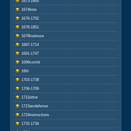
1673-1800
1674liste
1676-1702
1678-1851
1678toulouse
1687-1714
1691-1747
1699comté
16th
1703-1738
1706-1709
1711lettre
1723aixdefense
1724instructions
1732-1734