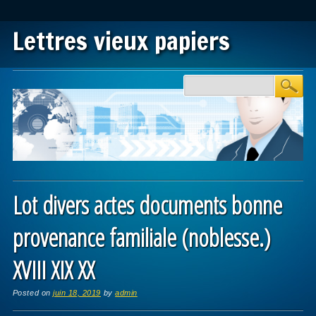
Lettres vieux papiers
Main menu
Skip to content
Lot divers actes documents bonne
provenance familiale (noblesse.)
XVIII XIX XX
Posted on
juin 18, 2019
by
admin