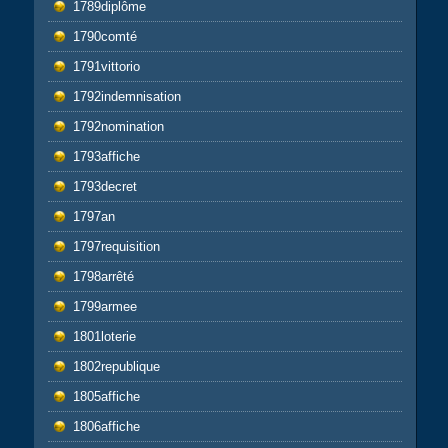
1789diplôme
1790comté
1791vittorio
1792indemnisation
1792nomination
1793affiche
1793decret
1797an
1797requisition
1798arrêté
1799armee
1801loterie
1802republique
1805affiche
1806affiche