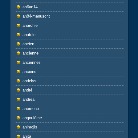
an6an14
an84-manuscrit
anarchie
anatole
ancien
ancienne
anciennes
anciens
andelys
andré
andrea
anemone
angoulême
animojis
anita