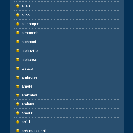
allais
allan
allemagne
almanach
alphabet
alphaville
alphonse
alsace
ambroise
amère
amicales
amiens
amour
an1-l
an5-manuscrit