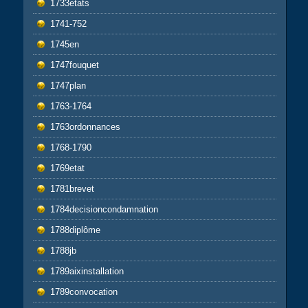
1733etats
1741-752
1745en
1747fouquet
1747plan
1763-1764
1763ordonnances
1768-1790
1769etat
1781brevet
1784decisioncondamnation
1788diplôme
1788jb
1789aixinstallation
1789convocation