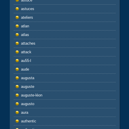
astuce
astuces
ateliers
atlan
atlas
attaches
attack
au55-l
aude
augusta
auguste
auguste-léon
augusto
aura
authentic