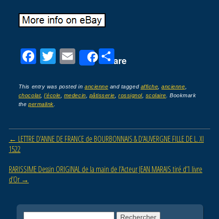
F
T
E
P
Share
a
wi
m
ar
c
tt
ail
ta
This entry was posted in
ancienne
and tagged
affiche
,
ancienne
,
chocolat
,
l'école
,
medecin
,
pâtisserie
,
rossignol
,
scolaire
. Bookmark
e
er
g
the
permalink
.
b
er
o
Post navigation
←
LETTRE D’ANNE DE FRANCE de BOURBONNAIS & D’AUVERGNE FILLE DE L. XI
o
1522
k
RARISSIME Dessin ORIGINAL de la main de l’Acteur JEAN MARAIS tiré d’1 livre
d’Or
→
Rechercher :