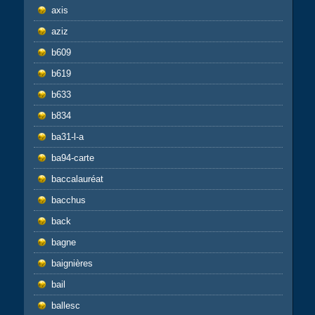
axis
aziz
b609
b619
b633
b834
ba31-l-a
ba94-carte
baccalauréat
bacchus
back
bagne
baignières
bail
ballesc