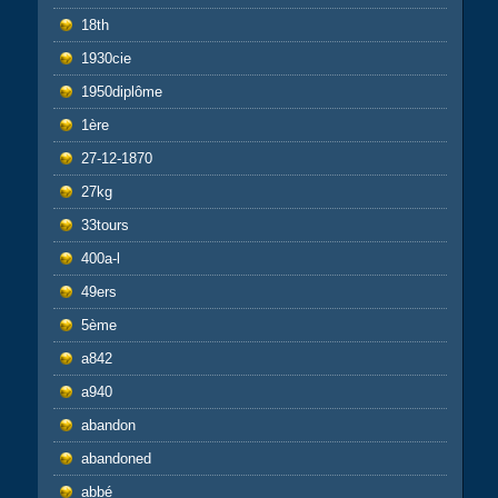
18th
1930cie
1950diplôme
1ère
27-12-1870
27kg
33tours
400a-l
49ers
5ème
a842
a940
abandon
abandoned
abbé