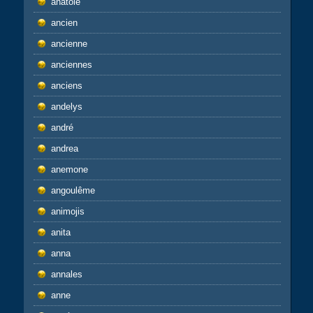
anatole
ancien
ancienne
anciennes
anciens
andelys
andré
andrea
anemone
angoulême
animojis
anita
anna
annales
anne