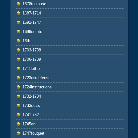
1678toulouse
1687-1714
1691-1747
1699comté
16th
1703-1738
1706-1709
1711lettre
1723aixdefense
1724instructions
1732-1734
1733etats
1741-752
1745en
1747fouquet