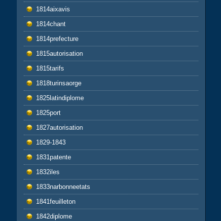
1814aixavis
1814chant
1814prefecture
1815autorisation
1815tarifs
1818turinsaorge
1825latindiplome
1825port
1827autorisation
1829-1843
1831patente
1832iles
1833narbonneetats
1841feuilleton
1842diplome