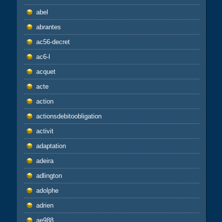
abel
abrantes
ac56-decret
ac6-l
acquet
acte
action
actionsdebitoobligation
activit
adaptation
adeira
adlington
adolphe
adrien
ae988