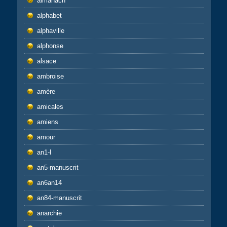
almanach
alphabet
alphaville
alphonse
alsace
ambroise
amère
amicales
amiens
amour
an1-l
an5-manuscrit
an6an14
an84-manuscrit
anarchie