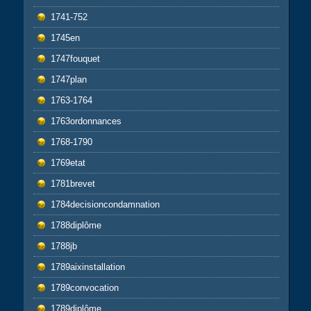
1741-752
1745en
1747fouquet
1747plan
1763-1764
1763ordonnances
1768-1790
1769etat
1781brevet
1784decisioncondamnation
1788diplôme
1788jb
1789aixinstallation
1789convocation
1789diplôme