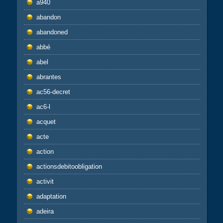
a940
abandon
abandoned
abbé
abel
abrantes
ac56-decret
ac6-l
acquet
acte
action
actionsdebitoobligation
activit
adaptation
adeira