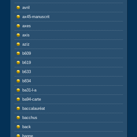
avril
ax45-manuscrit
axes
axis
aziz
b609
b619
b633
b834
ba31-l-a
ba94-carte
baccalauréat
bacchus
back
bagne