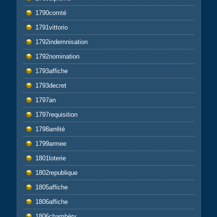
1790comté
1791vittorio
1792indemnisation
1792nomination
1793affiche
1793decret
1797an
1797requisition
1798arrêté
1799armee
1801loterie
1802republique
1805affiche
1806affiche
1806chambéry