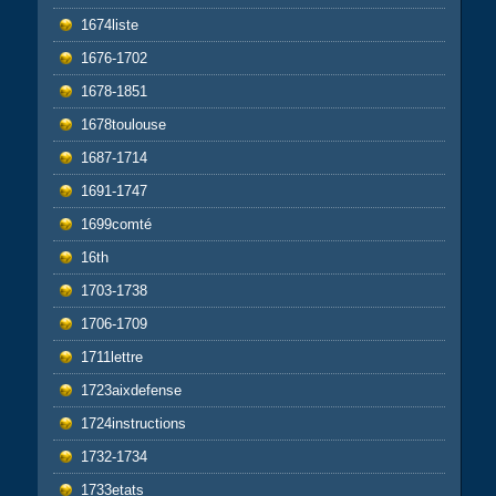
1674liste
1676-1702
1678-1851
1678toulouse
1687-1714
1691-1747
1699comté
16th
1703-1738
1706-1709
1711lettre
1723aixdefense
1724instructions
1732-1734
1733etats