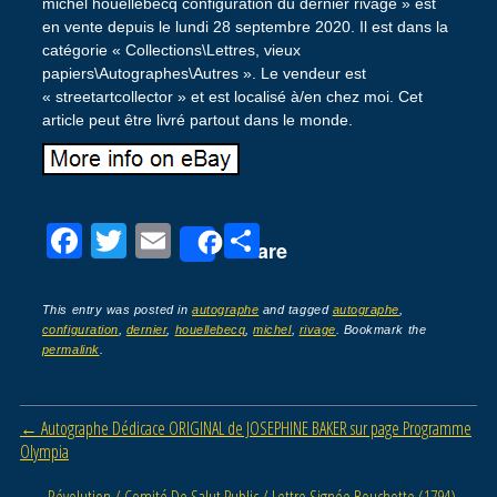
michel houellebecq configuration du dernier rivage » est
en vente depuis le lundi 28 septembre 2020. Il est dans la
catégorie « Collections\Lettres, vieux
papiers\Autographes\Autres ». Le vendeur est
« streetartcollector » et est localisé à/en chez moi. Cet
article peut être livré partout dans le monde.
F
T
E
P
Share
a
wi
m
ar
c
tt
ail
ta
This entry was posted in
autographe
and tagged
autographe
,
configuration
,
dernier
,
houellebecq
,
michel
,
rivage
. Bookmark the
e
er
g
permalink
.
b
er
o
Post navigation
←
Autographe Dédicace ORIGINAL de JOSEPHINE BAKER sur page Programme
o
Olympia
k
Révolution / Comité De Salut Public / Lettre Signée Bouchotte (1794)
→