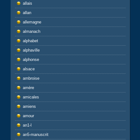
allais
allan
allemagne
almanach
alphabet
alphaville
alphonse
alsace
ambroise
amère
amicales
amiens
amour
an1-l
an5-manuscrit