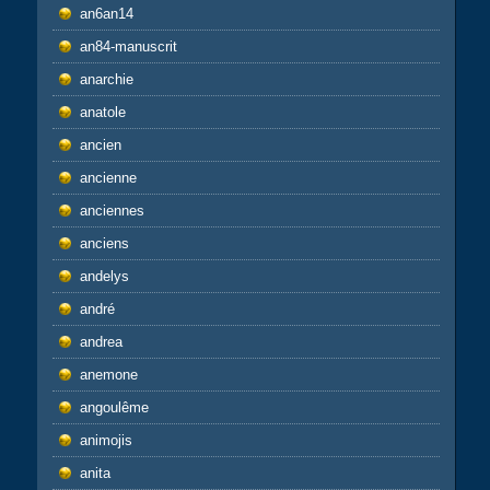
an6an14
an84-manuscrit
anarchie
anatole
ancien
ancienne
anciennes
anciens
andelys
andré
andrea
anemone
angoulême
animojis
anita