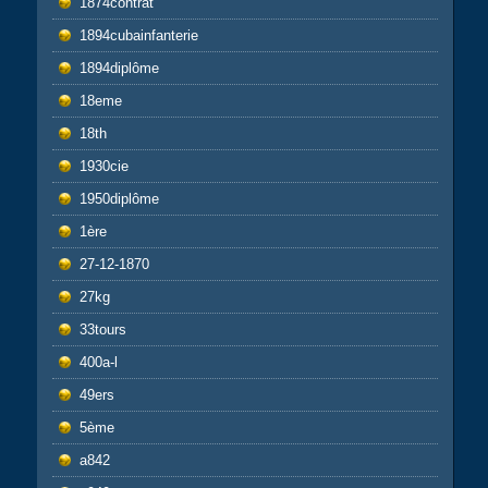
1874contrat
1894cubainfanterie
1894diplôme
18eme
18th
1930cie
1950diplôme
1ère
27-12-1870
27kg
33tours
400a-l
49ers
5ème
a842