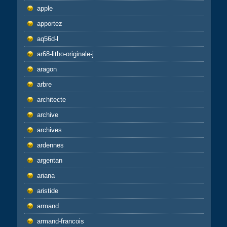
apple
apportez
aq56d-l
ar68-litho-originale-j
aragon
arbre
architecte
archive
archives
ardennes
argentan
ariana
aristide
armand
armand-francois