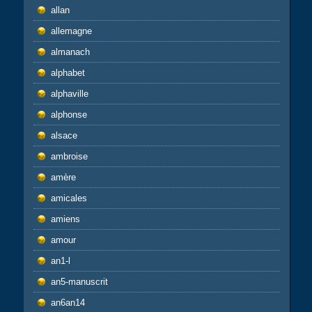
allan
allemagne
almanach
alphabet
alphaville
alphonse
alsace
ambroise
amère
amicales
amiens
amour
an1-l
an5-manuscrit
an6an14