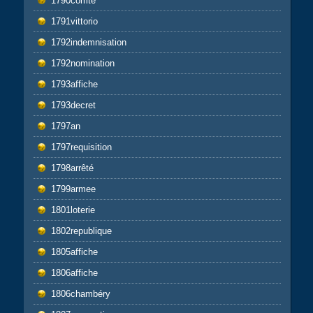
1790comté
1791vittorio
1792indemnisation
1792nomination
1793affiche
1793decret
1797an
1797requisition
1798arrêté
1799armee
1801loterie
1802republique
1805affiche
1806affiche
1806chambéry