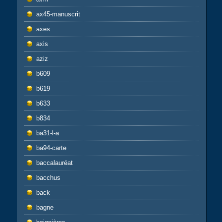
ax45-manuscrit
axes
axis
aziz
b609
b619
b633
b834
ba31-l-a
ba94-carte
baccalauréat
bacchus
back
bagne