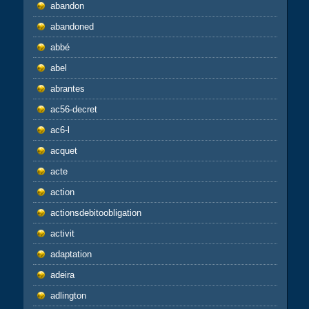
abandon
abandoned
abbé
abel
abrantes
ac56-decret
ac6-l
acquet
acte
action
actionsdebitoobligation
activit
adaptation
adeira
adlington