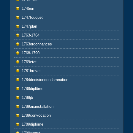
1745en
1747fouquet
1747plan
1763-1764
1763ordonnances
1768-1790
1769etat
1781brevet
1784decisioncondamnation
1788diplôme
1788jb
1789aixinstallation
1789convocation
1789diplôme