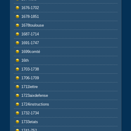
1676-1702
1678-1851
1678toulouse
1687-1714
1691-1747
1699comté
16th
1703-1738
1706-1709
1711lettre
1723aixdefense
1724instructions
1732-1734
1733etats
1741-752