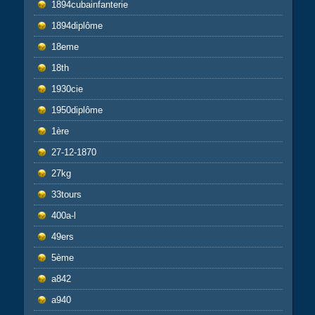
1894cubainfanterie
1894diplôme
18eme
18th
1930cie
1950diplôme
1ère
27-12-1870
27kg
33tours
400a-l
49ers
5ème
a842
a940