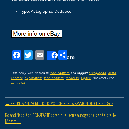
Type: Autographe, Dédicace
F
T
E
P
Share
a
wi
m
ar
c
tt
ail
ta
This entry was posted in
jean-baptiste
and tagged
autographe
,
carte
,
charcot
,
explorateur
,
jean-baptiste
,
medecin
,
signée
. Bookmark the
e
er
g
permalink
.
b
er
o
Post navigation
←
PRIERE MANUSCRITE DE DEVOTION SUR LA PASSION DU CHRIST 18e s
o
Roland Napoléon BONAPARTE botanique Lettre autographe signée oreille
k
Mozart
→