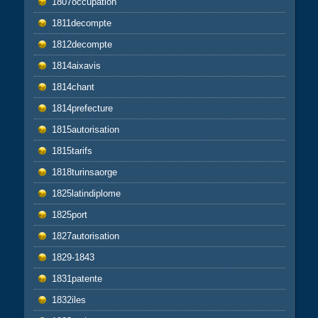
1807occupation
1811decompte
1812decompte
1814aixavis
1814chant
1814prefecture
1815autorisation
1815tarifs
1818turinsaorge
1825latindiplome
1825port
1827autorisation
1829-1843
1831patente
1832iles