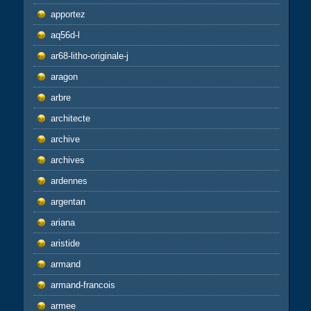
apportez
aq56d-l
ar68-litho-originale-j
aragon
arbre
architecte
archive
archives
ardennes
argentan
ariana
aristide
armand
armand-francois
armee