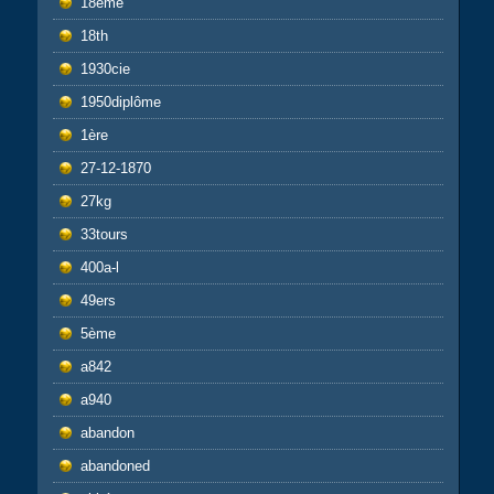
18eme
18th
1930cie
1950diplôme
1ère
27-12-1870
27kg
33tours
400a-l
49ers
5ème
a842
a940
abandon
abandoned