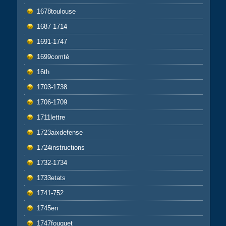
1678toulouse
1687-1714
1691-1747
1699comté
16th
1703-1738
1706-1709
1711lettre
1723aixdefense
1724instructions
1732-1734
1733etats
1741-752
1745en
1747fouquet