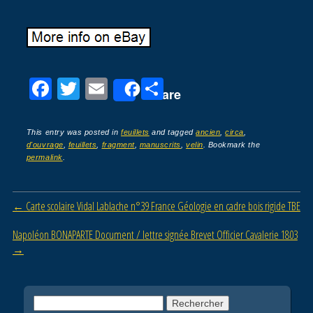
F
T
E
P
Share
a
wi
m
ar
c
tt
ail
ta
This entry was posted in
feuillets
and tagged
ancien
,
circa
,
d'ouvrage
,
feuillets
,
fragment
,
manuscrits
,
velin
. Bookmark the
e
er
g
permalink
.
b
er
o
Post navigation
←
Carte scolaire Vidal Lablache n°39 France Géologie en cadre bois rigide TBE
o
Napoléon BONAPARTE Document / lettre signée Brevet Officier Cavalerie 1803
k
→
Rechercher :