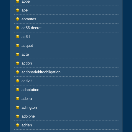
abbé
abel
abrantes
ac56-decret
ac6-l
acquet
acte
action
actionsdebitoobligation
activit
adaptation
adeira
adlington
adolphe
adrien