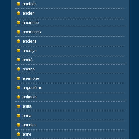
anatole
ancien
ancienne
anciennes
anciens
andelys
andré
andrea
anemone
angoulême
animojis
anita
anna
annales
anne