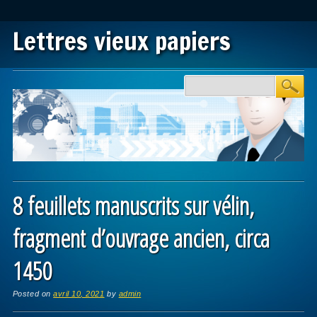
Lettres vieux papiers
Main menu
Skip to content
8 feuillets manuscrits sur vélin,
fragment d’ouvrage ancien, circa
1450
Posted on
avril 10, 2021
by
admin