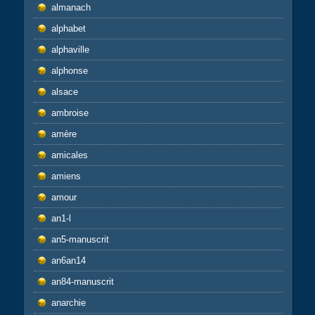
almanach
alphabet
alphaville
alphonse
alsace
ambroise
amère
amicales
amiens
amour
an1-l
an5-manuscrit
an6an14
an84-manuscrit
anarchie