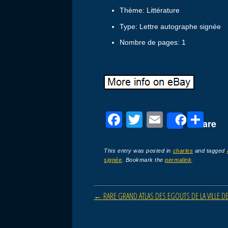
Thème: Littérature
Type: Lettre autographe signée
Nombre de pages: 1
F
T
E
P
Share
a
wi
m
ar
c
tt
ail
ta
This entry was posted in
charles
and tagged
signée
. Bookmark the
permalink
.
e
er
g
b
er
Post navigation
←
RARE GRAND ATLAS DES EGOUTS DE LA VILLE DE
o
o