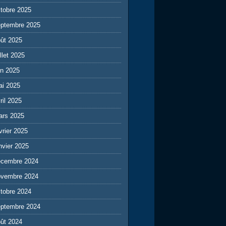
tobre 2025
eptembre 2025
ût 2025
illet 2025
in 2025
ai 2025
ril 2025
ars 2025
vrier 2025
nvier 2025
écembre 2024
ovembre 2024
tobre 2024
eptembre 2024
ût 2024