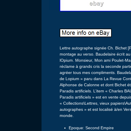
Lettre autographe signée Ch. Bichet [Pa
montage au verso. Baudelaire écrit au
lOpium. Monsieur, Mon ami Poulet-Mal
réclame à grands cris la seconde parti
agréer tous mes compliments. Baudelai
de Lopium » paru dans La Revue Conte
Alphonse de Calonne et dont Bichet éta
Paradis artificiels. L’item « Charles 
Paradis artificiels » est en vente depui
« Collections\Lettres, vieux papiers\A
autographes » et est localisé à/en Versa
monde.
Epoque: Second Empire