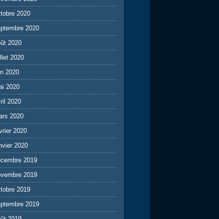
tobre 2020
eptembre 2020
ût 2020
illet 2020
in 2020
ai 2020
ril 2020
ars 2020
vrier 2020
nvier 2020
écembre 2019
ovembre 2019
tobre 2019
eptembre 2019
ût 2019