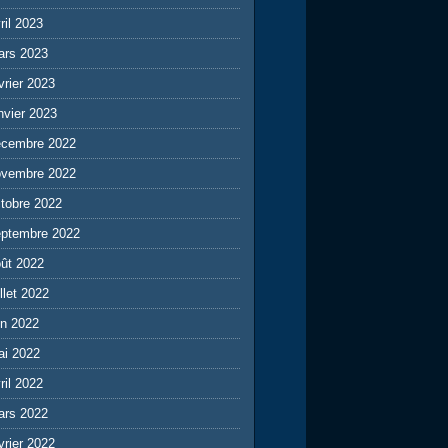
ril 2023
ars 2023
vrier 2023
nvier 2023
écembre 2022
ovembre 2022
tobre 2022
eptembre 2022
ût 2022
illet 2022
in 2022
ai 2022
ril 2022
ars 2022
vrier 2022