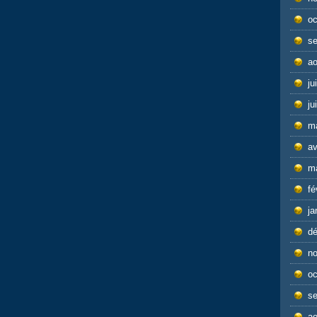
oc
s
ao
ju
ju
m
av
m
fé
ja
d
n
oc
s
ao