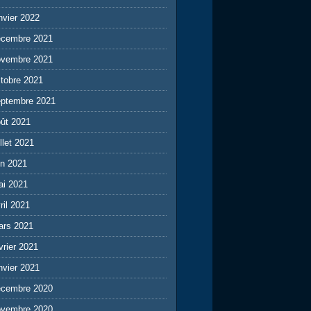
nvier 2022
écembre 2021
ovembre 2021
tobre 2021
eptembre 2021
ût 2021
illet 2021
in 2021
ai 2021
ril 2021
ars 2021
vrier 2021
nvier 2021
écembre 2020
ovembre 2020