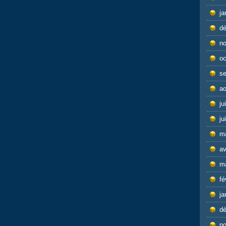
ja
d
n
oc
s
ao
ju
ju
m
av
m
fé
ja
d
n