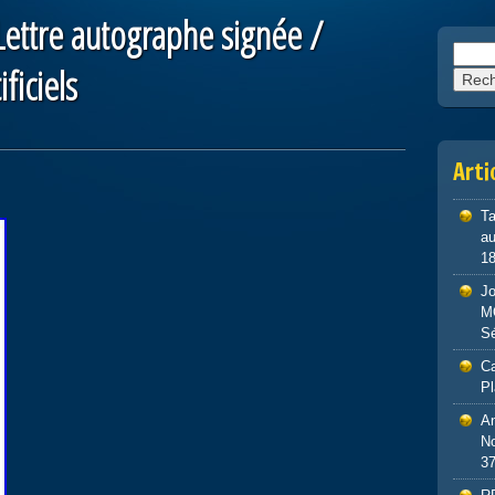
ettre autographe signée /
Reche
ficiels
Arti
Ta
au
1
J
M
S
Ca
P
An
No
3