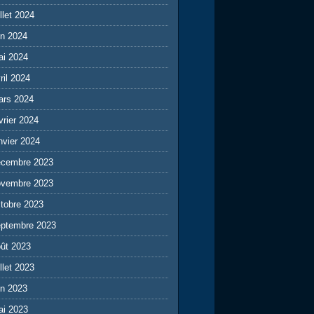
illet 2024
in 2024
ai 2024
ril 2024
ars 2024
vrier 2024
nvier 2024
écembre 2023
ovembre 2023
tobre 2023
eptembre 2023
ût 2023
illet 2023
in 2023
ai 2023