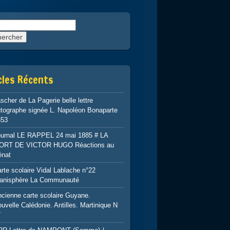
rcher :
cles Récents
scher de La Pagerie belle lettre
tographe signée L. Napoléon Bonaparte
853
ournal LE RAPPEL 24 mai 1885 # LA
ORT DE VICTOR HUGO Réactions au
énat
rte scolaire Vidal Lablache n°22
lanisphère La Communauté
cienne carte scolaire Guyane.
uvelle Calédonie. Antilles. Martinique N
7