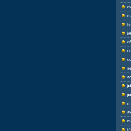
av
m
fé
ja
d
n
oc
s
ao
ju
ju
m
av
m
fé