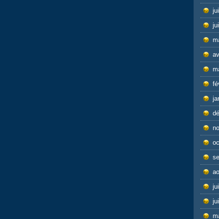
ju
ju
m
av
m
fé
ja
d
n
oc
s
ao
ju
ju
m