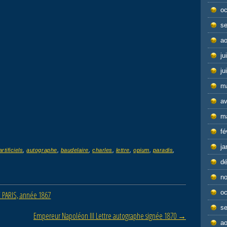
oc
s
ao
ju
ju
m
av
m
fé
ja
artificiels
,
autographe
,
baudelaire
,
charles
,
lettre
,
opium
,
paradis
,
d
n
oc
 PARIS, année 1867
s
Empereur Napoléon III Lettre autographe signée 1870
→
ao