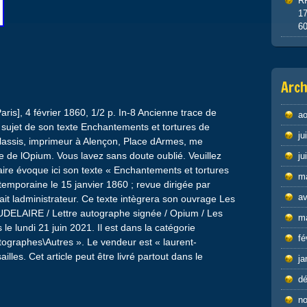
R
1
6
Arch
ris], 4 février 1860, 1/2 p. In-8 Ancienne trace de
ao
 sujet de son texte Enchantements et tortures de
ju
assis, imprimeur à Alençon, Place dArmes, me
e de lOpium. Vous lavez sans doute oublié. Veuillez
ju
re évoque ici son texte « Enchantements et tortures
m
mporaine le 15 janvier 1860 ; revue dirigée par
av
it ladministrateur. Ce texte intègrera son ouvrage Les
BAUDELAIRE / Lettre autographe signée / Opium / Les
m
s le lundi 21 juin 2021. Il est dans la catégorie
fé
utographes\Autres ». Le vendeur est « laurent-
illes. Cet article peut être livré partout dans le
ja
d
n