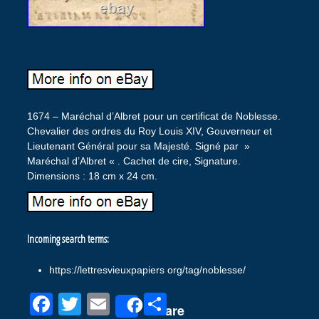
1674 – Maréchal d’Albret pour un certificat de Noblesse.
Chevalier des ordres du Roy Louis XIV, Gouverneur et
Lieutenant Général pour sa Majesté. Signé par »
Maréchal d’Albret « . Cachet de cire, Signature.
Dimensions : 18 cm x 24 cm.
Incoming search terms:
https://lettresvieuxpapiers org/tag/noblesse/
F
T
E
P
Share