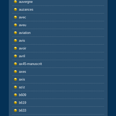
auvergne
auzances
avec
aveu
aviation
avis
avoir
avril
ax45-manuscrit
axes
axis
aziz
b609
b619
b633