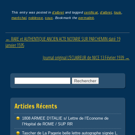
a
wi
m
ar
c
tt
ail
ta
This entry was posted in
d'albret
and tagged
certificat
,
d'albret
,
louis
,
maréchal
,
noblesse
,
sous
. Bookmark the
permalink
.
e
er
g
b
er
Post navigation
←
RARE et AUTHENTIQUE ANCIEN ACTE NOTARIE SUR PARCHEMIN daté 19
o
janvier 1595
o
Journal original L’ECLAIREUR de NICE 13 Février 1939
→
k
Rechercher :
Articles Récents
1808 ARMEE D’ITALIE s/ Lettre de l’Econome de
l’Hopital de ROME / SUP RR
Tascher de La Pagerie belle lettre autographe signée L.