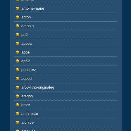
antoine-marie
anton
antonin
août
appeal
appel
apple
apportez
aq56d-l
ar68-litho-originale-j
aragon
arbre
architecte
archive