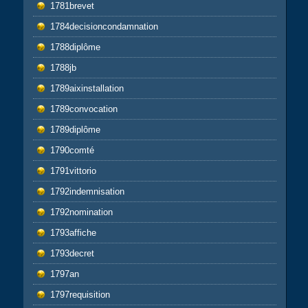
1781brevet
1784decisioncondamnation
1788diplôme
1788jb
1789aixinstallation
1789convocation
1789diplôme
1790comté
1791vittorio
1792indemnisation
1792nomination
1793affiche
1793decret
1797an
1797requisition