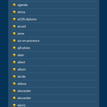
agenda
ahma
ai105-diplome
aicard
aime
aix-en-provence
aj8-photo
alain
albert
album
alcide
aldous
alexander
alexandre
alexis