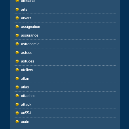
artisanat
arts
arvers
assignation
assurance
astronomie
astuce
astuces
ateliers
atlan
atlas
attaches
attack
au55-l
aude