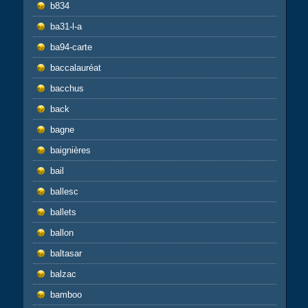
b834
ba31-l-a
ba94-carte
baccalauréat
bacchus
back
bagne
baignières
bail
ballesc
ballets
ballon
baltasar
balzac
bamboo