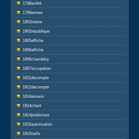
1798arrêté
1799armee
1801loterie
1802republique
1805affiche
1806affiche
1806chambéry
1807occupation
1811decompte
1812decompte
1814aixavis
1814chant
1814prefecture
1815autorisation
1815tarifs