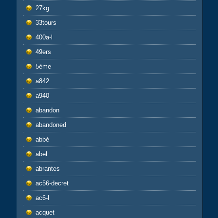
27kg
33tours
400a-l
49ers
5ème
a842
a940
abandon
abandoned
abbé
abel
abrantes
ac56-decret
ac6-l
acquet