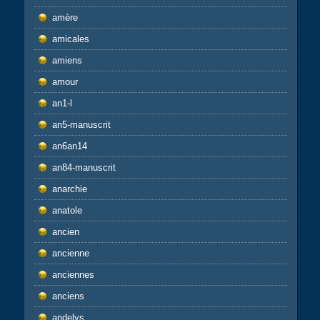
amère
amicales
amiens
amour
an1-l
an5-manuscrit
an6an14
an84-manuscrit
anarchie
anatole
ancien
ancienne
anciennes
anciens
andelys