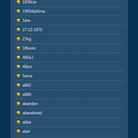
1930cie
1950diplôme
1ère
27-12-1870
27kg
33tours
400a-l
49ers
5ème
a842
a940
abandon
abandoned
abbé
abel