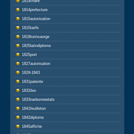
1814chant
1814prefecture
1815autorisation
1815tarifs
1818turinsaorge
1825latindiplome
1825port
1827autorisation
1829-1843
1831patente
1832iles
1833narbonneetats
1841feuilleton
1842diplome
1845affiche