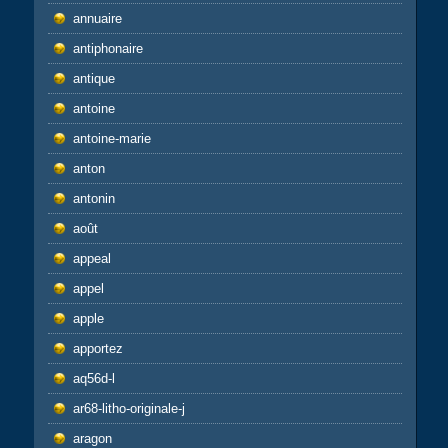
annuaire
antiphonaire
antique
antoine
antoine-marie
anton
antonin
août
appeal
appel
apple
apportez
aq56d-l
ar68-litho-originale-j
aragon