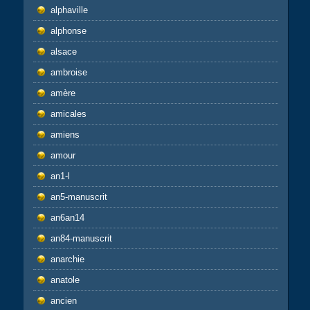
alphaville
alphonse
alsace
ambroise
amère
amicales
amiens
amour
an1-l
an5-manuscrit
an6an14
an84-manuscrit
anarchie
anatole
ancien