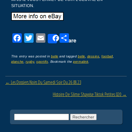
SITUATION.
F
T
E
P
Share
a
wi
m
ar
c
tt
ail
ta
This entry was posted in
belle
and tagged
belle
,
dessins
,
football
,
planche
,
rugby
,
sportifs
. Bookmark the
permalink
.
e
er
g
b
er
Post navigation
←
Les Dossiers Noirs Du Samedi Soir Du 26 08 23
o
o
Histoire De Slime Shayvise Tiktok Petites 020
→
k
Rechercher :