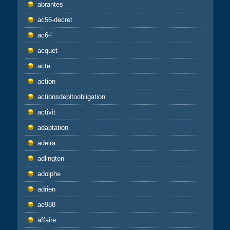
abrantes
ac56-decret
ac6-l
acquet
acte
action
actionsdebitoobligation
activit
adaptation
adeira
adlington
adolphe
adrien
ae988
affaire