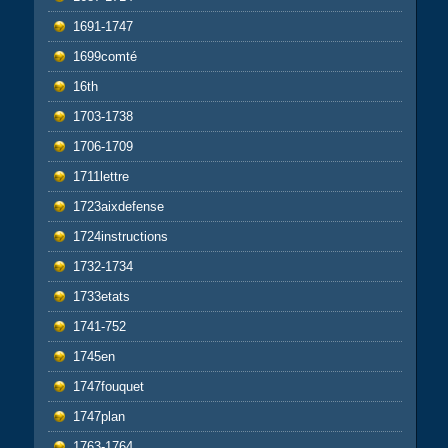
1691-1747
1699comté
16th
1703-1738
1706-1709
1711lettre
1723aixdefense
1724instructions
1732-1734
1733etats
1741-752
1745en
1747fouquet
1747plan
1763-1764