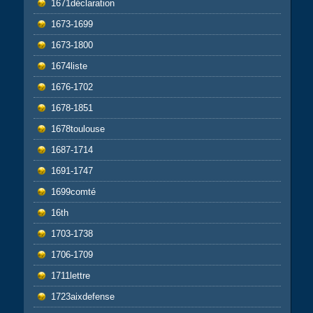
1671déclaration
1673-1699
1673-1800
1674liste
1676-1702
1678-1851
1678toulouse
1687-1714
1691-1747
1699comté
16th
1703-1738
1706-1709
1711lettre
1723aixdefense