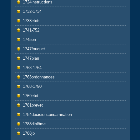
1724instructions
1732-1734
1733etats
1741-752
1745en
1747fouquet
1747plan
1763-1764
1763ordonnances
1768-1790
1769etat
1781brevet
1784decisioncondamnation
1788diplôme
1788jb