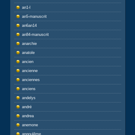
an1-l
an5-manuscrit
an6an14
an84-manuscrit
anarchie
anatole
ancien
ancienne
anciennes
anciens
andelys
andré
andrea
anemone
angoulême