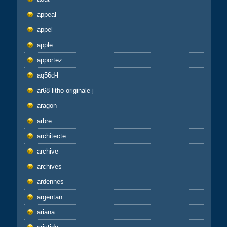
appeal
appel
apple
apportez
aq56d-l
ar68-litho-originale-j
aragon
arbre
architecte
archive
archives
ardennes
argentan
ariana