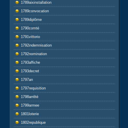
1789aixinstallation
1789convocation
1789diplôme
1790comté
1791vittorio
1792indemnisation
1792nomination
1793affiche
1793decret
1797an
1797requisition
1798arrêté
1799armee
1801loterie
1802republique