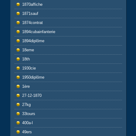
1870affiche
1871sauf
1874contrat
1894cubainfanterie
1894diplôme
18eme
18th
1930cie
1950diplôme
1ère
27-12-1870
27kg
33tours
400a-l
49ers