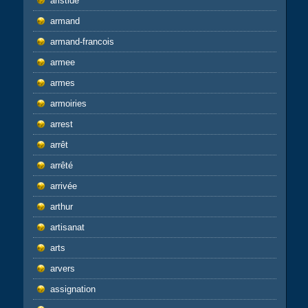
aristide
armand
armand-francois
armee
armes
armoiries
arrest
arrêt
arrêté
arrivée
arthur
artisanat
arts
arvers
assignation