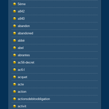
5ème
a842
a940
abandon
abandoned
abbé
abel
abrantes
ac56-decret
ac6-l
acquet
acte
action
actionsdebitoobligation
activit