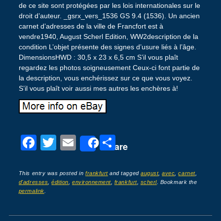
de ce site sont protégées par les lois internationales sur le
droit d’auteur. _gsrx_vers_1536 GS 9.4 (1536). Un ancien
carnet d’adresses de la ville de Francfort est à
vendre1940, August Scherl Edition, WW2description de la
condition L’objet présente des signes d’usure liés à l’âge.
DimensionsHWD : 30,5 x 23 x 6,5 cm S’il vous plaît
regardez les photos soigneusement Ceux-ci font partie de
la description, vous enchérissez sur ce que vous voyez.
S’il vous plaît voir aussi mes autres les enchères à!
F
T
E
P
Share
a
wi
m
ar
c
tt
ail
ta
This entry was posted in
frankfurt
and tagged
august
,
avec
,
carnet
,
d'adresses
,
édition
,
environnement
,
frankfurt
,
scherl
. Bookmark the
e
er
g
permalink
.
b
er