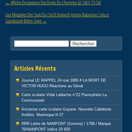
o
Post navigation
←
Affiche Declaration Des Droits De L’homme 62 CM X 73 CM
o
Live Messages Des Stars Du Ciel 8 Delpech Johnny Balavoine Colucci
k
Gainsbourg Birkin Greg
→
Rechercher :
Articles Récents
Journal LE RAPPEL 24 mai 1885 # LA MORT DE
VICTOR HUGO Réactions au Sénat
Carte scolaire Vidal Lablache n°22 Planisphère La
Communauté
Ancienne carte scolaire Guyane. Nouvelle Calédonie.
Antilles. Martinique N 37
RRR Lettre de NAMPONT (Somme) / 1798 / Marque
76/NAMPONT Indice 20 600