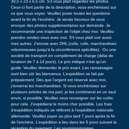
30,5 x 23 x 6,5 cm. S’il vous plaît regardez les photos.
Ceux-ci font partie de la description, vous enchérissez sur
ce que vous voyez. Veuillez poser toutes les questions
avant la fin de l’enchère. Je serais heureux de vous
envoyer des photos supplémentaires sur demande. Je
recommande une inspection de l’objet chez moi. Veuillez
prendre rendez-vous avec moi. S’il vous plaît voir aussi
mes autres. J’envoie avec DHL (colis, colis, marchandises
volumineuses jusqu’à la circonférence spécifiée).. Ou une
société de transport en complément de charge (délai de
livraison de 7 à 14 jours). Le prix indiqué n’est qu’un
guide. Veuillez demander le prix exact. Les ramassages
sont bien sûr les bienvenus. L’expédition se fait par
prépaiement. Dès que l’argent est réservé avec moi,
j’enverrai les marchandises. Si vous enchérissez sur
plusieurs articles de ma part, je les combinerai en un seul
envoi, si possible. Veuillez vous renseigner sur les coûts
pour cela. J’expédierai le moins cher possible. Les frais
d’expédition indiqués se réfèrent à l’expédition nationale
allemande. Veuillez payer au plus tard 7 jours après la fin
de l’enchère. L’expédition a lieu dans les 5 jours suivant la
réception du paiement. Les soumissionnaires