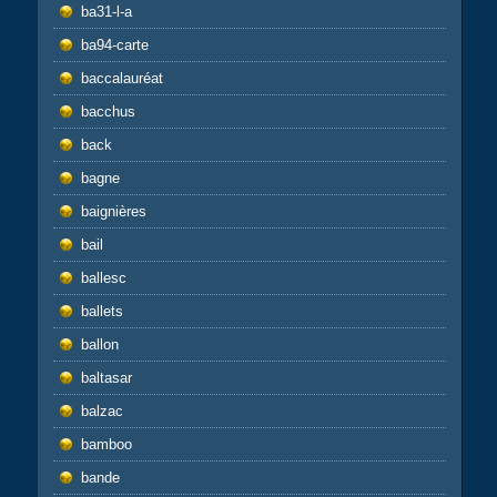
ba31-l-a
ba94-carte
baccalauréat
bacchus
back
bagne
baignières
bail
ballesc
ballets
ballon
baltasar
balzac
bamboo
bande