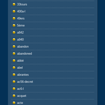
33tours
400a-l
49ers
5ème
a842
a940
abandon
abandoned
abbé
abel
abrantes
ac56-decret
ac6-l
acquet
acte