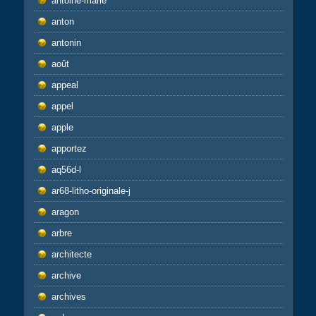
antoine-marie
anton
antonin
août
appeal
appel
apple
apportez
aq56d-l
ar68-litho-originale-j
aragon
arbre
architecte
archive
archives