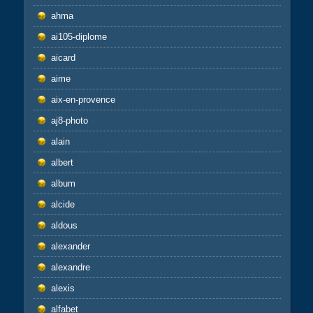
ahma
ai105-diplome
aicard
aime
aix-en-provence
aj8-photo
alain
albert
album
alcide
aldous
alexander
alexandre
alexis
alfabet