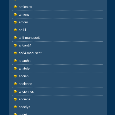
amicales
amiens
amour
an1-l
an5-manuscrit
an6an14
an84-manuscrit
anarchie
anatole
ancien
ancienne
anciennes
anciens
andelys
andré