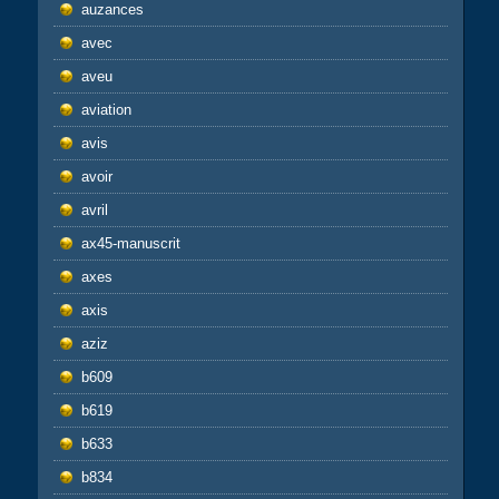
auzances
avec
aveu
aviation
avis
avoir
avril
ax45-manuscrit
axes
axis
aziz
b609
b619
b633
b834