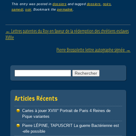
c
tt
ail
ta
This entry was posted in
dossiers
and tagged
dossiers
,
noirs
,
samedi
,
soir
. Bookmark the
permalink
.
e
er
g
b
er
Post navigation
←
Lettres patentes du Roy en faveur de la rédemption des chrétiens esclaves
o
XVIIIe
o
Pierre Brossolette lettre autographe signée
→
k
Rechercher :
Articles Récents
Cartes à jouer XVIII° Portrait de Paris 4 Reines de
Pique variantes
Pierre LÉPINE, TAPUSCRIT La guerre Bactérienne est
-elle possible