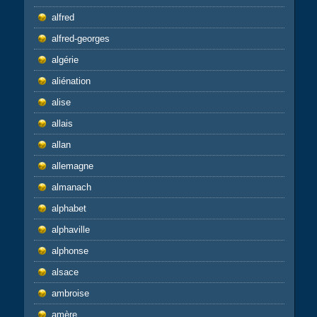
alfred
alfred-georges
algérie
aliénation
alise
allais
allan
allemagne
almanach
alphabet
alphaville
alphonse
alsace
ambroise
amère