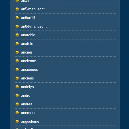
an1-l
an5-manuscrit
an6an14
an84-manuscrit
anarchie
anatole
ancien
ancienne
anciennes
anciens
andelys
andré
andrea
anemone
angoulême