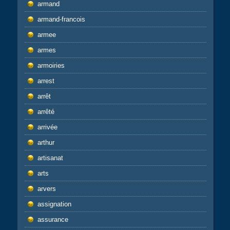
armand
armand-francois
armee
armes
armoiries
arrest
arrêt
arrêté
arrivée
arthur
artisanat
arts
arvers
assignation
assurance