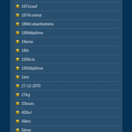
1871sauf
1874contrat
1894cubainfanterie
1894diplôme
18eme
18th
1930cie
1950diplôme
1ère
27-12-1870
27kg
33tours
400a-l
49ers
5ème