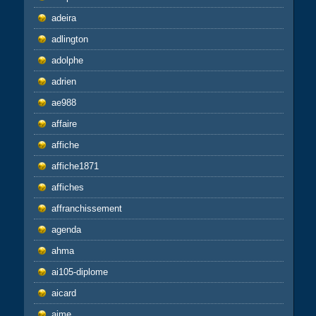
adeira
adlington
adolphe
adrien
ae988
affaire
affiche
affiche1871
affiches
affranchissement
agenda
ahma
ai105-diplome
aicard
aime