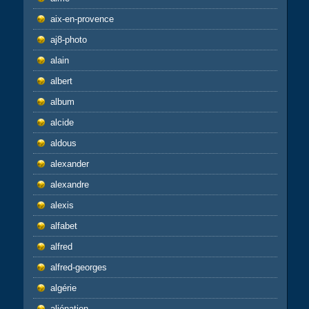
aix-en-provence
aj8-photo
alain
albert
album
alcide
aldous
alexander
alexandre
alexis
alfabet
alfred
alfred-georges
algérie
aliénation