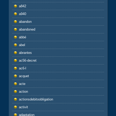
a842
a940
abandon
abandoned
abbé
abel
abrantes
ac56-decret
ac6-l
acquet
acte
action
actionsdebitoobligation
activit
adaptation