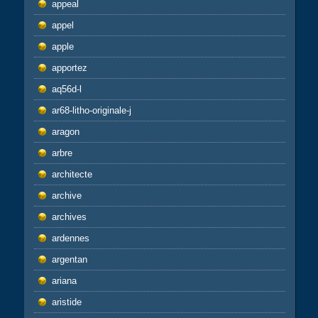
appeal
appel
apple
apportez
aq56d-l
ar68-litho-originale-j
aragon
arbre
architecte
archive
archives
ardennes
argentan
ariana
aristide