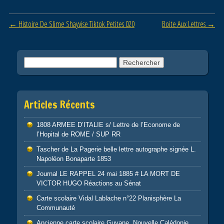
b
er
Post navigation
←
Histoire De Slime Shayvise Tiktok Petites 020
Boite Aux Lettres
→
o
o
k
Rechercher :
Articles Récents
1808 ARMEE D’ITALIE s/ Lettre de l’Econome de
l’Hopital de ROME / SUP RR
Tascher de La Pagerie belle lettre autographe signée L.
Napoléon Bonaparte 1853
Journal LE RAPPEL 24 mai 1885 # LA MORT DE
VICTOR HUGO Réactions au Sénat
Carte scolaire Vidal Lablache n°22 Planisphère La
Communauté
Ancienne carte scolaire Guyane. Nouvelle Calédonie.