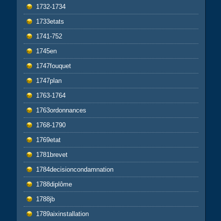
1732-1734
1733etats
1741-752
1745en
1747fouquet
1747plan
1763-1764
1763ordonnances
1768-1790
1769etat
1781brevet
1784decisioncondamnation
1788diplôme
1788jb
1789aixinstallation