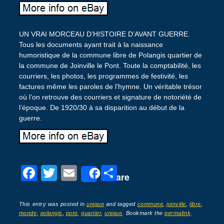
UN VRAI MORCEAU D’HISTOIRE D’AVANT GUERRE.
Tous les documents ayant trait à la naissance
humoristique de la commune libre de Polangis quartier de
la commune de Joinville le Pont. Toute la comptabilité, les
courriers, les photos, les programmes de festivité, les
factures même les paroles de l’hymne. Un véritable trésor
où l’on retrouve des courriers et signature de notoriété de
l’époque. De 1920/30 à sa disparition au début de la
guerre.
F
T
E
P
Share
a
wi
m
ar
c
tt
ail
ta
This entry was posted in
unique
and tagged
commune
,
joinville
,
libre
,
monde
,
polangis
,
pont
,
quartier
,
unique
. Bookmark the
permalink
.
e
er
g