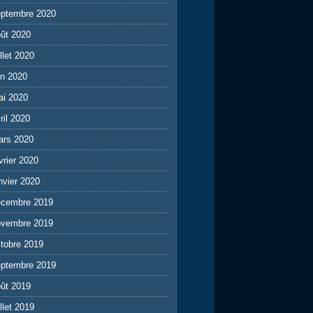
eptembre 2020
ût 2020
illet 2020
in 2020
ai 2020
ril 2020
ars 2020
vrier 2020
nvier 2020
écembre 2019
ovembre 2019
tobre 2019
eptembre 2019
ût 2019
illet 2019