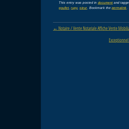
c
tt
ail
ta
This entry was posted in
document
and tagg
goullet
,
rugy
,
sieur
. Bookmark the
permalink
.
e
er
g
b
er
Post navigation
←
Notaire / Vente Notariale Affiche Vente Mobil
o
o
Exceptionnel 
k