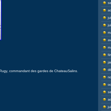
s
ao
ju
ju
m
av
m
fé
ja
d
 Rugy, commandant des gardes de ChateauSalins.
n
oc
s
ao
ju