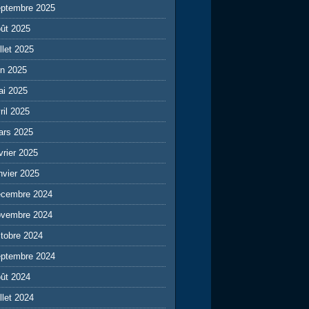
eptembre 2025
ût 2025
illet 2025
in 2025
ai 2025
ril 2025
ars 2025
vrier 2025
nvier 2025
écembre 2024
ovembre 2024
tobre 2024
eptembre 2024
ût 2024
illet 2024