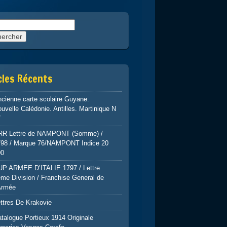
rcher :
cles Récents
cienne carte scolaire Guyane.
uvelle Calédonie. Antilles. Martinique N
7
RR Lettre de NAMPONT (Somme) /
798 / Marque 76/NAMPONT Indice 20
00
UP ARMEE D’ITALIE 1797 / Lettre
me Division / Franchise General de
Armée
ttres De Krakovie
talogue Portieux 1914 Originale