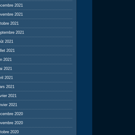
écembre 2021
ovembre 2021
tobre 2021
eptembre 2021
ût 2021
illet 2021
in 2021
ai 2021
ril 2021
ars 2021
vrier 2021
nvier 2021
écembre 2020
ovembre 2020
tobre 2020