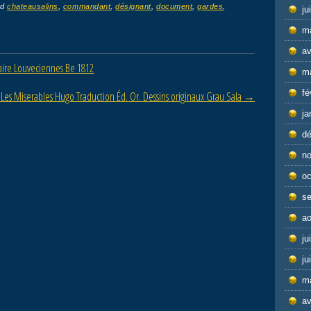
ed
chateausalins
,
commandant
,
désignant
,
document
,
gardes
,
ju
m
av
iaire Louveciennes Be 1812
m
fé
Les Miserables Hugo Traduction Éd. Or. Dessins originaux Grau Sala
→
ja
d
n
oc
s
ao
ju
ju
m
av