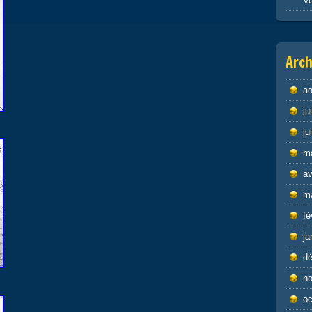
Ve
Arch
ao
ju
ju
m
av
m
fé
ja
d
n
oc