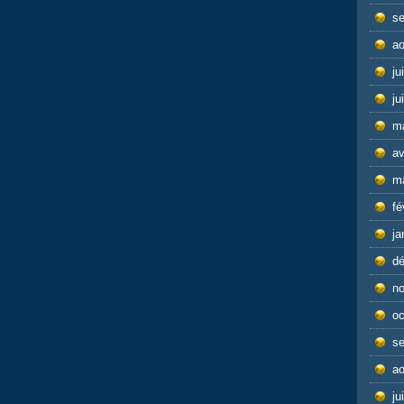
s
ao
ju
ju
m
av
m
fé
ja
d
n
oc
s
ao
ju