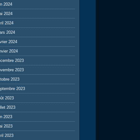
in 2024
ai 2024
ril 2024
ars 2024
vrier 2024
nvier 2024
écembre 2023
ovembre 2023
tobre 2023
eptembre 2023
ût 2023
illet 2023
in 2023
ai 2023
ril 2023