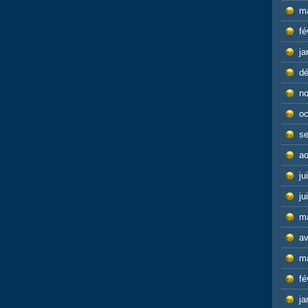
m
fé
ja
d
n
oc
s
ao
ju
ju
m
av
m
fé
ja