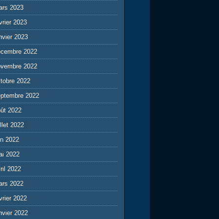
ars 2023
vrier 2023
nvier 2023
écembre 2022
ovembre 2022
tobre 2022
eptembre 2022
ût 2022
illet 2022
in 2022
ai 2022
ril 2022
ars 2022
vrier 2022
nvier 2022