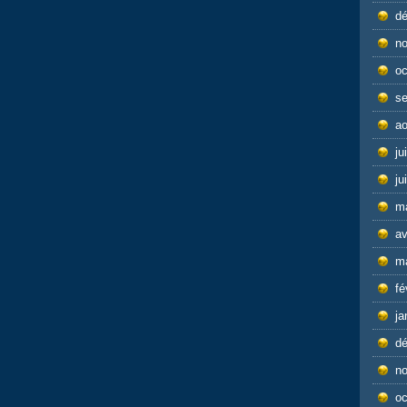
d
n
oc
s
ao
ju
ju
m
av
m
fé
ja
d
n
oc