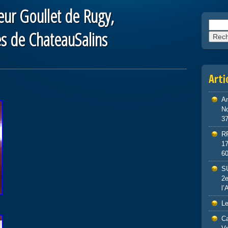
ur Goullet de Rugy,
Reche
 de ChateauSalins
Arti
An
No
3
R
1
6
S
2e
l’
Le
Ca