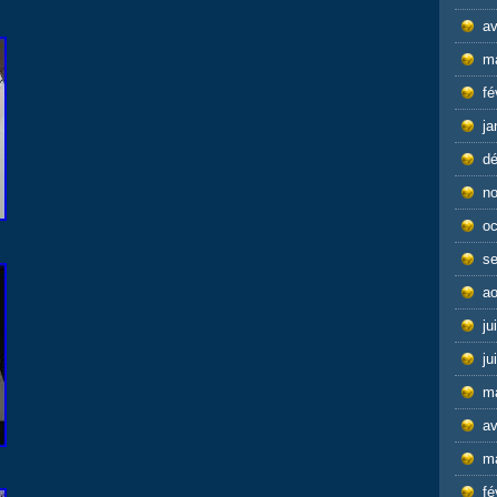
av
m
fé
ja
d
n
oc
s
ao
ju
ju
m
av
m
fé