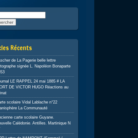
rcher :
cles Récents
scher de La Pagerie belle lettre
tographe signée L. Napoléon Bonaparte
853
ournal LE RAPPEL 24 mai 1885 # LA
ORT DE VICTOR HUGO Réactions au
énat
rte scolaire Vidal Lablache n°22
lanisphère La Communauté
cienne carte scolaire Guyane.
uvelle Calédonie. Antilles. Martinique N
7