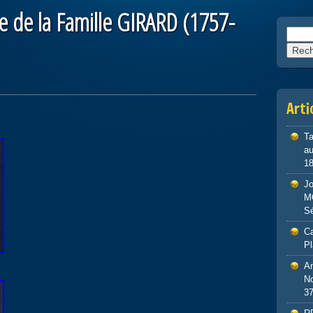
e de la Famille GIRARD (1757-
Reche
Arti
Ta
au
1
J
M
S
Ca
P
An
No
3