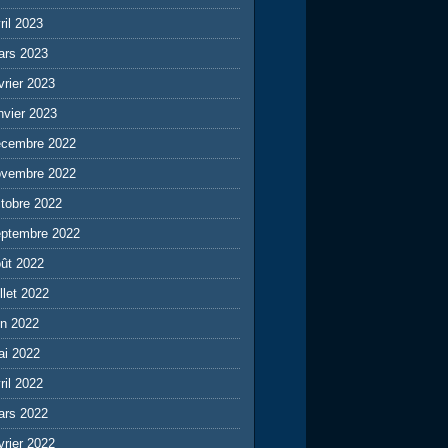
ril 2023
ars 2023
vrier 2023
nvier 2023
écembre 2022
ovembre 2022
tobre 2022
eptembre 2022
ût 2022
illet 2022
in 2022
ai 2022
ril 2022
ars 2022
vrier 2022