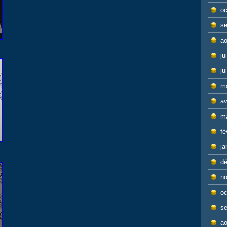
oc
s
ao
ju
ju
m
av
m
fé
ja
d
n
oc
s
ao