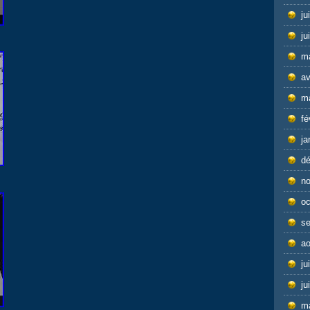
ju
ju
m
av
m
fé
ja
d
n
oc
s
ao
ju
ju
m