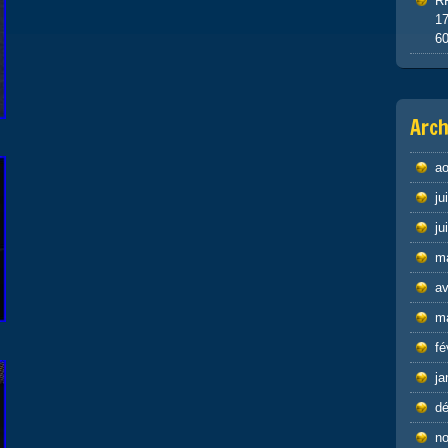
R
1
6
Arch
ao
ju
ju
m
av
m
fé
ja
d
n