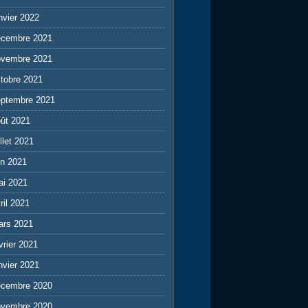
nvier 2022
écembre 2021
ovembre 2021
tobre 2021
eptembre 2021
ût 2021
illet 2021
in 2021
ai 2021
ril 2021
ars 2021
vrier 2021
nvier 2021
écembre 2020
ovembre 2020