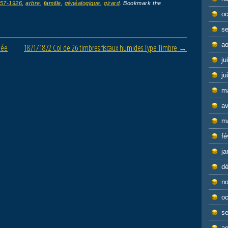
57-1926
,
arbre
,
famille
,
généalogique
,
girard
. Bookmark the
oc
s
ao
née
1871/1872 Col de 26 timbres fiscaux humides Type Timbre
→
ju
ju
m
av
m
fé
ja
d
n
oc
s
ao