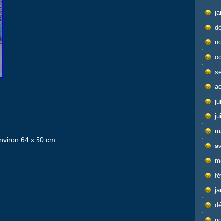
ja
d
n
oc
s
ao
ju
ju
m
environ 64 x 50 cm.
av
m
fé
ja
d
n