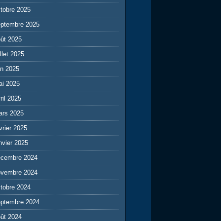
tobre 2025
eptembre 2025
ût 2025
illet 2025
in 2025
ai 2025
ril 2025
ars 2025
vrier 2025
nvier 2025
écembre 2024
ovembre 2024
tobre 2024
eptembre 2024
ût 2024