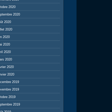
tobre 2020
eptembre 2020
ût 2020
illet 2020
in 2020
ai 2020
ril 2020
ars 2020
vrier 2020
nvier 2020
écembre 2019
ovembre 2019
tobre 2019
eptembre 2019
ût 2019