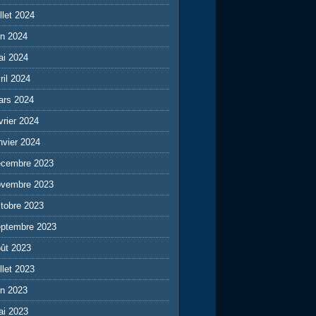
illet 2024
in 2024
ai 2024
ril 2024
ars 2024
vrier 2024
nvier 2024
écembre 2023
ovembre 2023
tobre 2023
eptembre 2023
ût 2023
illet 2023
in 2023
ai 2023