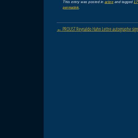
c
tt
ail
ta
This entry was posted in
arbre
and tagged
17
permalink
.
e
er
g
b
er
Post navigation
←
PROUST Reynaldo Hahn Lettre autographe sig
o
o
k