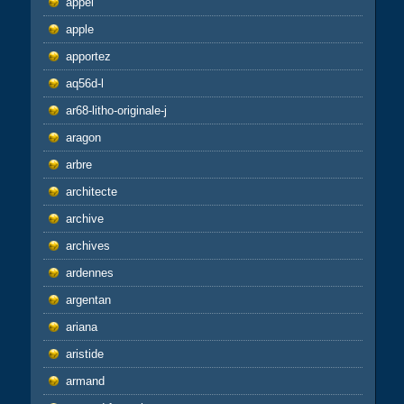
appel
apple
apportez
aq56d-l
ar68-litho-originale-j
aragon
arbre
architecte
archive
archives
ardennes
argentan
ariana
aristide
armand