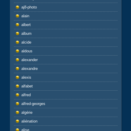
aj8-photo
alain
albert
album
alcide
aldous
alexander
alexandre
alexis
alfabet
alfred
alfred-georges
algérie
aliénation
alise