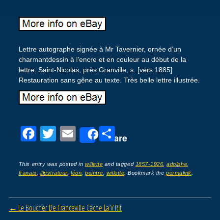
Lettre autographe signée à Mr Tavernier, ornée d’un
charmantdessin à l’encre et en couleur au début de la
lettre. Saint-Nicolas, près Granville, s. [vers 1885]
Restauration sans gêne au texte. Très belle lettre illustrée.
F
T
E
P
Share
a
wi
m
ar
c
tt
ail
ta
This entry was posted in
willette
and tagged
1857-1926
,
adolphe
,
franais
,
illustrateur
,
léon
,
peintre
,
willette
. Bookmark the
permalink
.
e
er
g
b
er
Post navigation
←
Le Boucher De Franceville Cache La V Rit
o