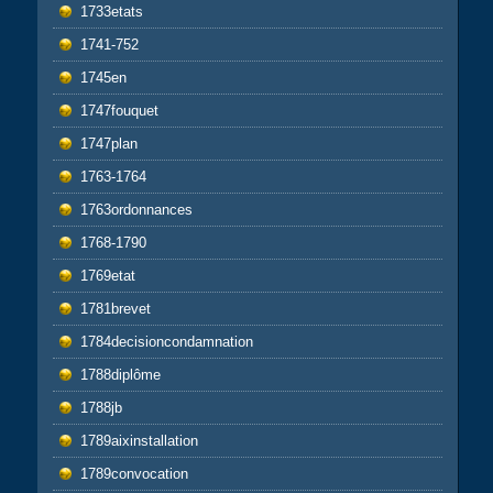
1733etats
1741-752
1745en
1747fouquet
1747plan
1763-1764
1763ordonnances
1768-1790
1769etat
1781brevet
1784decisioncondamnation
1788diplôme
1788jb
1789aixinstallation
1789convocation