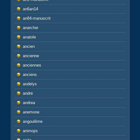
an6an14
an84-manuscrit
anarchie
anatole
ancien
ancienne
anciennes
anciens
andelys
andré
andrea
anemone
angoulême
animojis