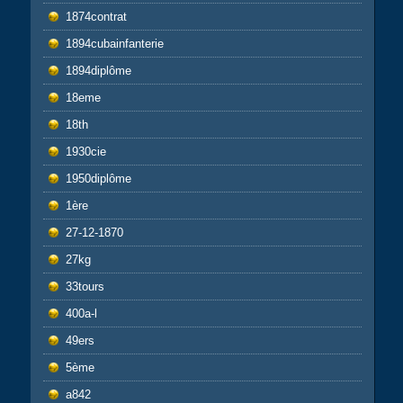
1874contrat
1894cubainfanterie
1894diplôme
18eme
18th
1930cie
1950diplôme
1ère
27-12-1870
27kg
33tours
400a-l
49ers
5ème
a842