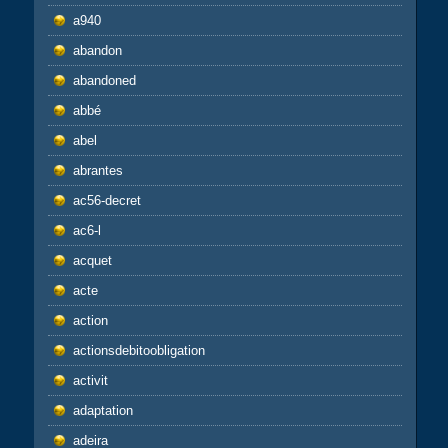
a940
abandon
abandoned
abbé
abel
abrantes
ac56-decret
ac6-l
acquet
acte
action
actionsdebitoobligation
activit
adaptation
adeira