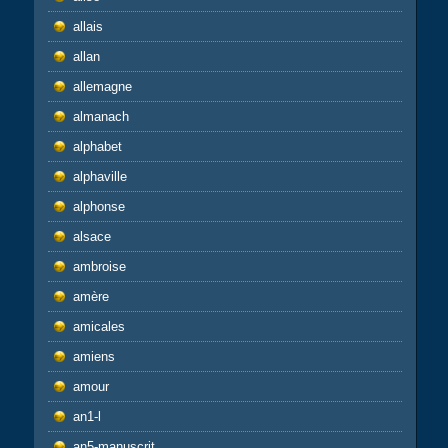
allais
allan
allemagne
almanach
alphabet
alphaville
alphonse
alsace
ambroise
amère
amicales
amiens
amour
an1-l
an5-manuscrit