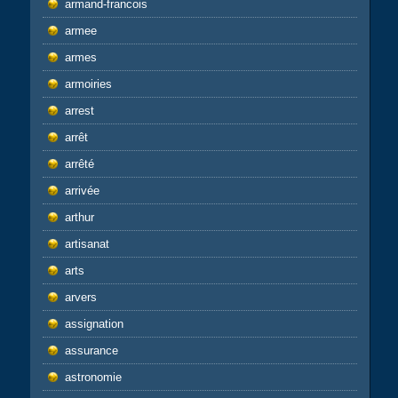
armand-francois
armee
armes
armoiries
arrest
arrêt
arrêté
arrivée
arthur
artisanat
arts
arvers
assignation
assurance
astronomie