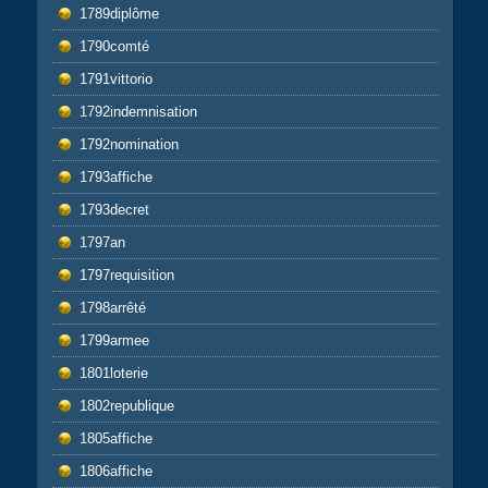
1789diplôme
1790comté
1791vittorio
1792indemnisation
1792nomination
1793affiche
1793decret
1797an
1797requisition
1798arrêté
1799armee
1801loterie
1802republique
1805affiche
1806affiche