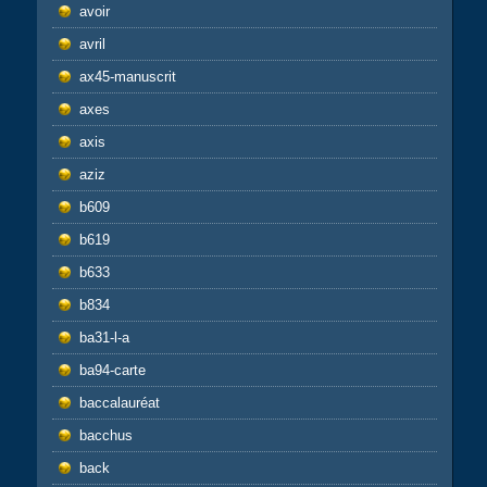
avoir
avril
ax45-manuscrit
axes
axis
aziz
b609
b619
b633
b834
ba31-l-a
ba94-carte
baccalauréat
bacchus
back