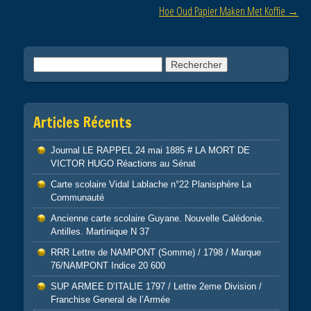
o
Hoe Oud Papier Maken Met Koffie
→
k
Rechercher :
Articles Récents
Journal LE RAPPEL 24 mai 1885 # LA MORT DE
VICTOR HUGO Réactions au Sénat
Carte scolaire Vidal Lablache n°22 Planisphère La
Communauté
Ancienne carte scolaire Guyane. Nouvelle Calédonie.
Antilles. Martinique N 37
RRR Lettre de NAMPONT (Somme) / 1798 / Marque
76/NAMPONT Indice 20 600
SUP ARMEE D’ITALIE 1797 / Lettre 2eme Division /
Franchise General de l’Armée