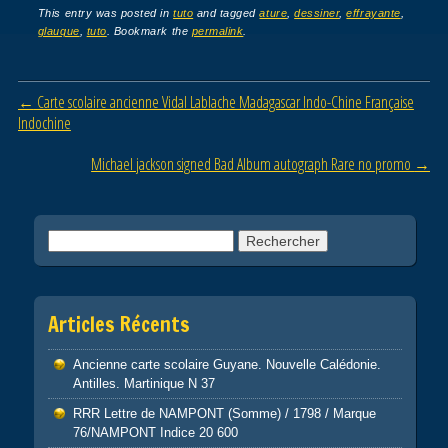
c
tt
ail
ta
This entry was posted in
tuto
and tagged
ature
,
dessiner
,
effrayante
,
glauque
,
tuto
. Bookmark the
permalink
.
e
er
g
b
er
Post navigation
←
Carte scolaire ancienne Vidal Lablache Madagascar Indo-Chine Française
o
Indochine
o
Michael jackson signed Bad Album autograph Rare no promo
→
k
Rechercher :
Articles Récents
Ancienne carte scolaire Guyane. Nouvelle Calédonie.
Antilles. Martinique N 37
RRR Lettre de NAMPONT (Somme) / 1798 / Marque
76/NAMPONT Indice 20 600