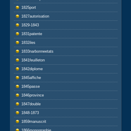
1825port
1827autorisation
1829-1843
1831patente
1832iles
1833narbonneetats
1841feuilleton
1842diplome
1845affiche
1845passe
1846province
1847double
1848-1873
1859manuscrit
1866monographie