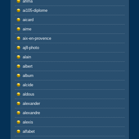
ahma
ai105-diplome
aicard
aime
aix-en-provence
aj8-photo
alain
albert
album
alcide
aldous
alexander
alexandre
alexis
alfabet