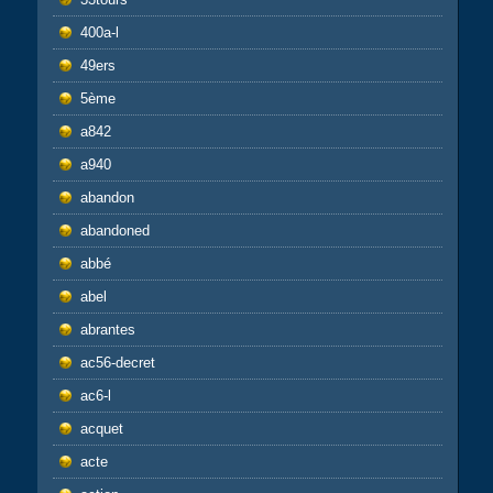
400a-l
49ers
5ème
a842
a940
abandon
abandoned
abbé
abel
abrantes
ac56-decret
ac6-l
acquet
acte