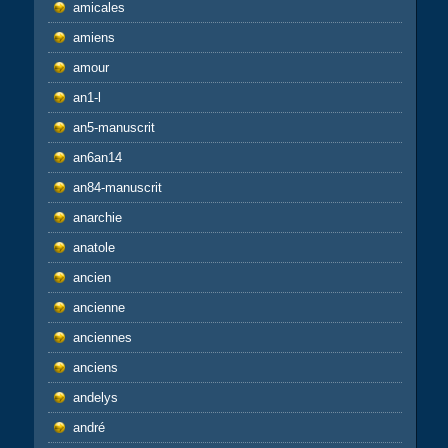
amicales
amiens
amour
an1-l
an5-manuscrit
an6an14
an84-manuscrit
anarchie
anatole
ancien
ancienne
anciennes
anciens
andelys
andré