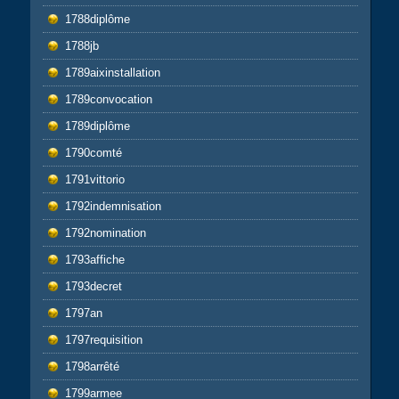
1788diplôme
1788jb
1789aixinstallation
1789convocation
1789diplôme
1790comté
1791vittorio
1792indemnisation
1792nomination
1793affiche
1793decret
1797an
1797requisition
1798arrêté
1799armee