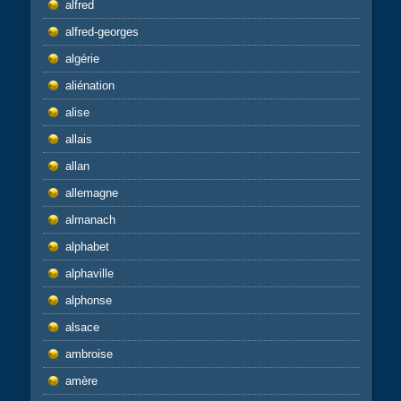
alfred
alfred-georges
algérie
aliénation
alise
allais
allan
allemagne
almanach
alphabet
alphaville
alphonse
alsace
ambroise
amère