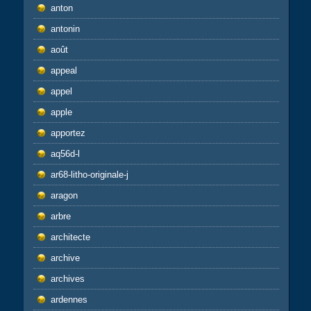
anton
antonin
août
appeal
appel
apple
apportez
aq56d-l
ar68-litho-originale-j
aragon
arbre
architecte
archive
archives
ardennes