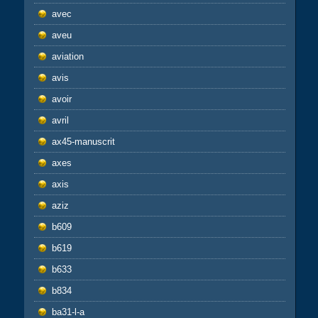
avec
aveu
aviation
avis
avoir
avril
ax45-manuscrit
axes
axis
aziz
b609
b619
b633
b834
ba31-l-a