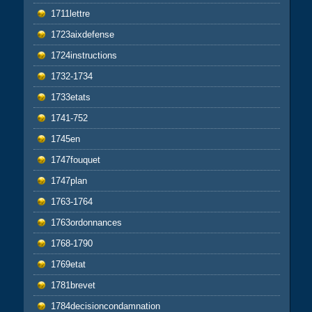
1711lettre
1723aixdefense
1724instructions
1732-1734
1733etats
1741-752
1745en
1747fouquet
1747plan
1763-1764
1763ordonnances
1768-1790
1769etat
1781brevet
1784decisioncondamnation