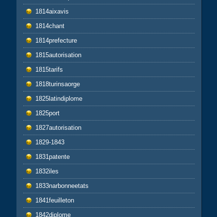
1814aixavis
1814chant
1814prefecture
1815autorisation
1815tarifs
1818turinsaorge
1825latindiplome
1825port
1827autorisation
1829-1843
1831patente
1832iles
1833narbonneetats
1841feuilleton
1842diplome