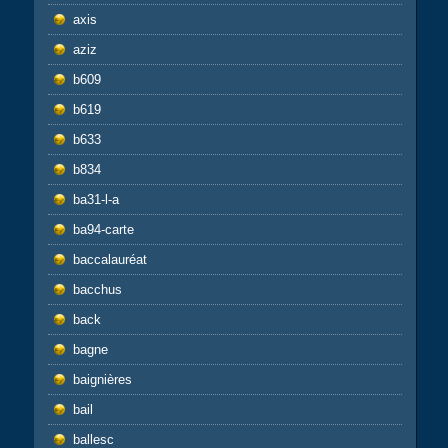
axis
aziz
b609
b619
b633
b834
ba31-l-a
ba94-carte
baccalauréat
bacchus
back
bagne
baignières
bail
ballesc