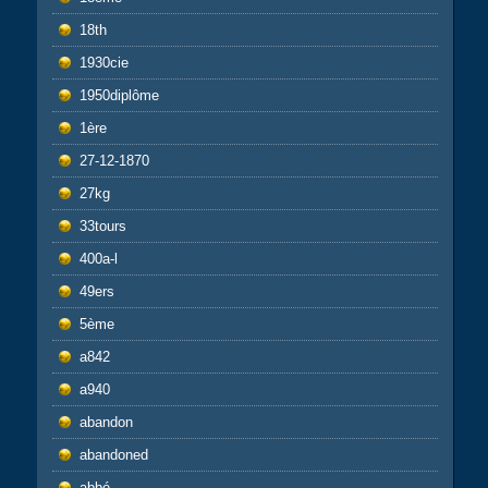
18th
1930cie
1950diplôme
1ère
27-12-1870
27kg
33tours
400a-l
49ers
5ème
a842
a940
abandon
abandoned
abbé