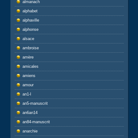
almanach
alphabet
alphaville
alphonse
alsace
ambroise
amère
amicales
amiens
amour
an1-l
an5-manuscrit
an6an14
an84-manuscrit
anarchie