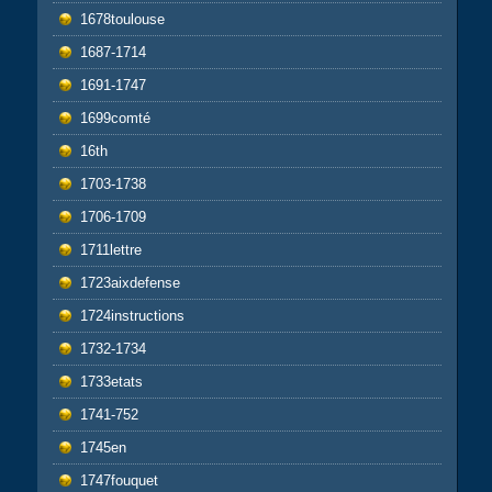
1678toulouse
1687-1714
1691-1747
1699comté
16th
1703-1738
1706-1709
1711lettre
1723aixdefense
1724instructions
1732-1734
1733etats
1741-752
1745en
1747fouquet