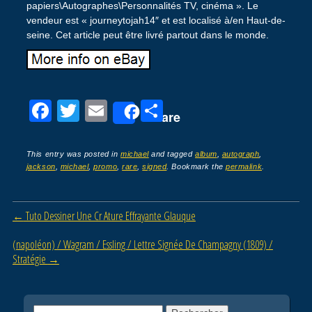
papiers\Autographes\Personnalités TV, cinéma ». Le
vendeur est « journeytojah14″ et est localisé à/en Haut-de-
seine. Cet article peut être livré partout dans le monde.
F
T
E
P
Share
a
wi
m
ar
c
tt
ail
ta
This entry was posted in
michael
and tagged
album
,
autograph
,
jackson
,
michael
,
promo
,
rare
,
signed
. Bookmark the
permalink
.
e
er
g
b
er
Post navigation
←
Tuto Dessiner Une Cr Ature Effrayante Glauque
o
o
(napoléon) / Wagram / Essling / Lettre Signée De Champagny (1809) /
Stratégie
→
k
Rechercher :