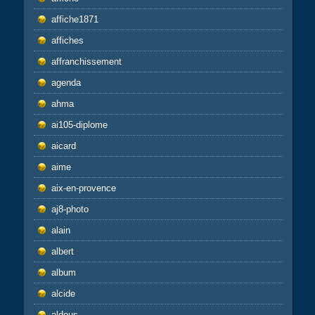
affiche1871
affiches
affranchissement
agenda
ahma
ai105-diplome
aicard
aime
aix-en-provence
aj8-photo
alain
albert
album
alcide
aldous