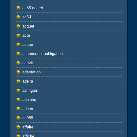
ac56-decret
ac6-l
acquet
acte
action
actionsdebitoobligation
activit
adaptation
adeira
adlington
adolphe
adrien
ae988
affaire
affiche