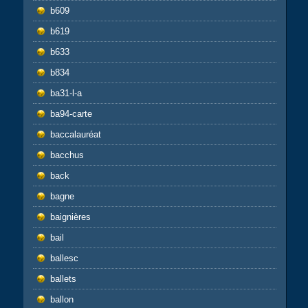
b609
b619
b633
b834
ba31-l-a
ba94-carte
baccalauréat
bacchus
back
bagne
baignières
bail
ballesc
ballets
ballon