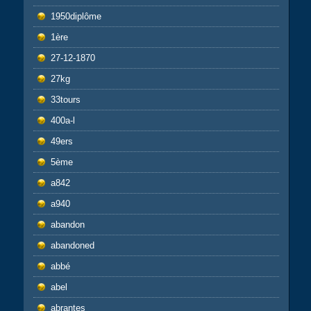
1950diplôme
1ère
27-12-1870
27kg
33tours
400a-l
49ers
5ème
a842
a940
abandon
abandoned
abbé
abel
abrantes