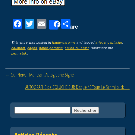
F
T
E
P
Share
a
wi
m
ar
c
tt
ail
ta
This entry was posted in
haute-garonne
and tagged
ariège
,
capitaine
,
caumont
,
gages
,
haute-garonne
,
salies-du-salat
. Bookmark the
e
er
g
permalink
.
b
er
o
Post navigation
←
Sur Nerval, Manuscrit Autographe Signé
o
AUTOGRAPHE de COLUCHE SUR Disque 45 Tours Le Schmilblick
→
k
Rechercher :