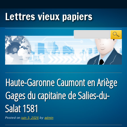
Lettres vieux papiers
Main menu
Skip to content
Haute-Garonne Caumont en Ariège
Gages du capitaine de Salies-du-
Salat 1581
Posted on
juin 3, 2026
by
admin