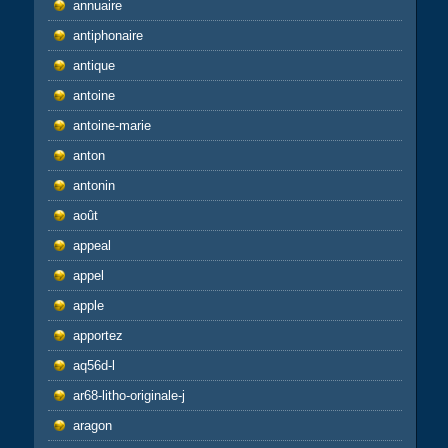
annuaire
antiphonaire
antique
antoine
antoine-marie
anton
antonin
août
appeal
appel
apple
apportez
aq56d-l
ar68-litho-originale-j
aragon