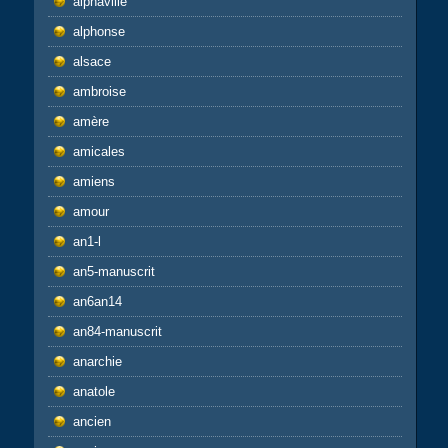
alphaville
alphonse
alsace
ambroise
amère
amicales
amiens
amour
an1-l
an5-manuscrit
an6an14
an84-manuscrit
anarchie
anatole
ancien