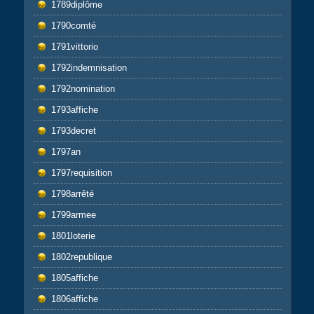
1789diplôme
1790comté
1791vittorio
1792indemnisation
1792nomination
1793affiche
1793decret
1797an
1797requisition
1798arrêté
1799armee
1801loterie
1802republique
1805affiche
1806affiche