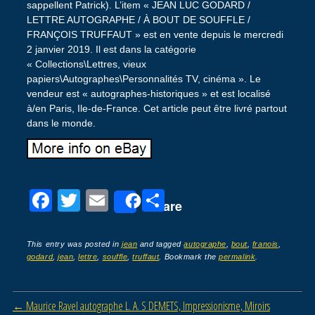
sappellent Patrick). L’item « JEAN LUC GODARD /
LETTRE AUTOGRAPHE / À BOUT DE SOUFFLE /
FRANÇOIS TRUFFAUT » est en vente depuis le mercredi
2 janvier 2019. Il est dans la catégorie
« Collections\Lettres, vieux
papiers\Autographes\Personnalités TV, cinéma ». Le
vendeur est « autographes-historiques » et est localisé
à/en Paris, Ile-de-France. Cet article peut être livré partout
dans le monde.
F
T
E
P
Share
a
wi
m
ar
c
tt
ail
ta
This entry was posted in
jean
and tagged
autographe
,
bout
,
franois
,
godard
,
jean
,
lettre
,
souffle
,
truffaut
. Bookmark the
permalink
.
e
er
g
b
er
Post navigation
←
Maurice Ravel autographe L. A. S DEMETS, Impressionisme, Miroirs
o