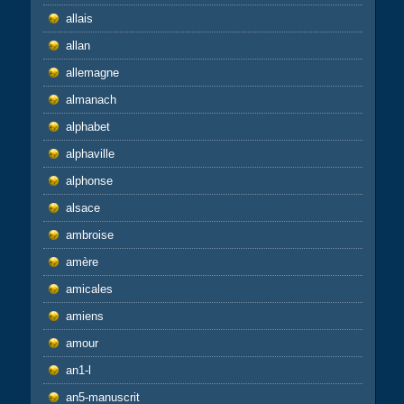
allais
allan
allemagne
almanach
alphabet
alphaville
alphonse
alsace
ambroise
amère
amicales
amiens
amour
an1-l
an5-manuscrit