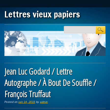
Lettres vieux papiers
Main menu
Skip to content
Jean Luc Godard / Lettre
Autographe / À Bout De Souffle /
François Truffaut
Posted on
juin 14, 2019
by
admin