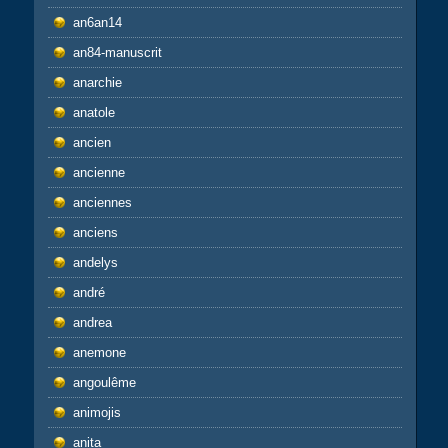
an6an14
an84-manuscrit
anarchie
anatole
ancien
ancienne
anciennes
anciens
andelys
andré
andrea
anemone
angoulême
animojis
anita