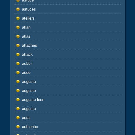
astuce
astuces
ateliers
atlan
atlas
attaches
attack
au55-l
aude
augusta
auguste
auguste-léon
augusto
aura
authentic