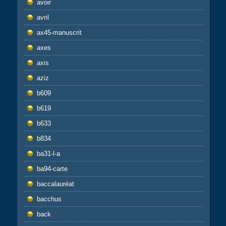
avoir
avril
ax45-manuscrit
axes
axis
aziz
b609
b619
b633
b834
ba31-l-a
ba94-carte
baccalauréat
bacchus
back