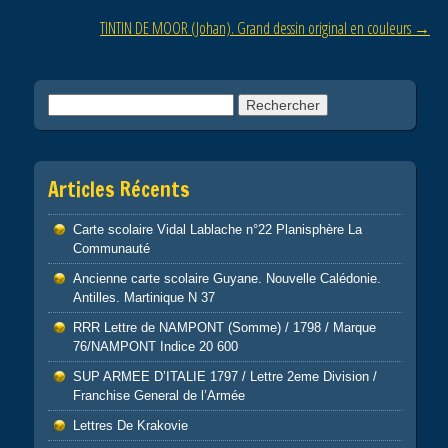
o
TINTIN DE MOOR (Johan). Grand dessin original en couleurs
→
k
Rechercher :
Articles Récents
Carte scolaire Vidal Lablache n°22 Planisphère La
Communauté
Ancienne carte scolaire Guyane. Nouvelle Calédonie.
Antilles. Martinique N 37
RRR Lettre de NAMPONT (Somme) / 1798 / Marque
76/NAMPONT Indice 20 600
SUP ARMEE D’ITALIE 1797 / Lettre 2eme Division /
Franchise General de l’Armée
Lettres De Krakovie