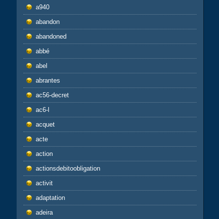
a940
abandon
abandoned
abbé
abel
abrantes
ac56-decret
ac6-l
acquet
acte
action
actionsdebitoobligation
activit
adaptation
adeira