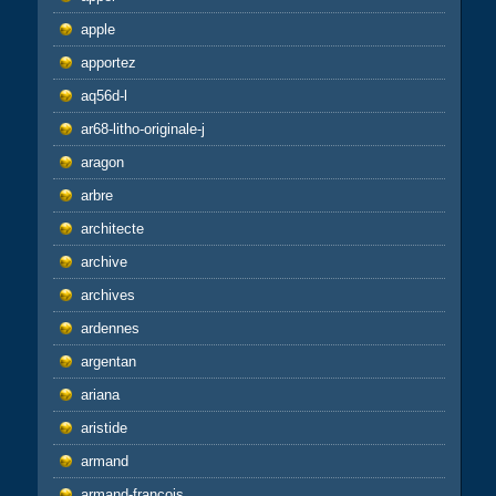
apple
apportez
aq56d-l
ar68-litho-originale-j
aragon
arbre
architecte
archive
archives
ardennes
argentan
ariana
aristide
armand
armand-francois