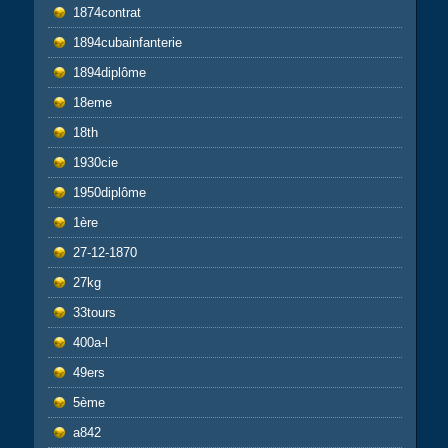
1874contrat
1894cubainfanterie
1894diplôme
18eme
18th
1930cie
1950diplôme
1ère
27-12-1870
27kg
33tours
400a-l
49ers
5ème
a842