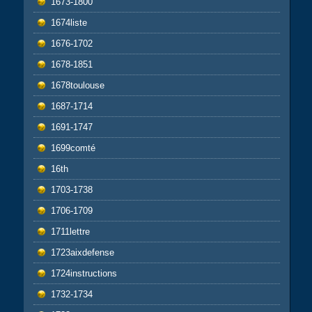
1673-1800
1674liste
1676-1702
1678-1851
1678toulouse
1687-1714
1691-1747
1699comté
16th
1703-1738
1706-1709
1711lettre
1723aixdefense
1724instructions
1732-1734