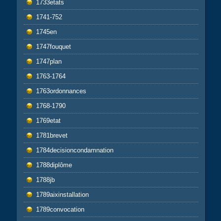
1733etats
1741-752
1745en
1747fouquet
1747plan
1763-1764
1763ordonnances
1768-1790
1769etat
1781brevet
1784decisioncondamnation
1788diplôme
1788jb
1789aixinstallation
1789convocation