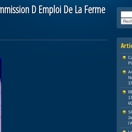
mmission D Emploi De La Ferme
Reche
Arti
Ca
P
An
No
3
R
1
6
S
2e
l’