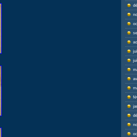
d
n
oc
s
ao
ju
ju
m
av
m
fé
ja
d
n
oc