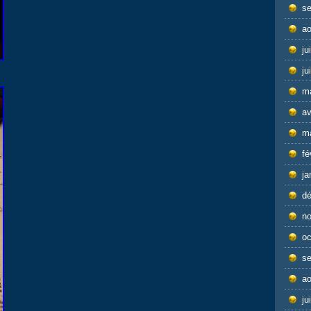
s
ao
ju
ju
m
av
m
fé
ja
d
n
oc
s
ao
ju