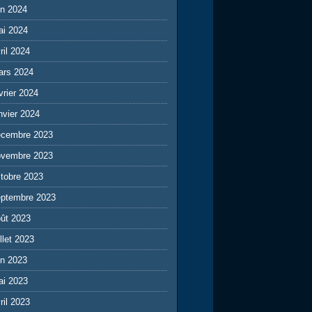
in 2024
ai 2024
ril 2024
ars 2024
vrier 2024
nvier 2024
écembre 2023
ovembre 2023
tobre 2023
eptembre 2023
ût 2023
illet 2023
in 2023
ai 2023
ril 2023