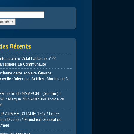
rcher :
cles Récents
rte scolaire Vidal Lablache n°22
lanisphère La Communauté
cienne carte scolaire Guyane.
uvelle Calédonie. Antilles. Martinique N
7
RR Lettre de NAMPONT (Somme) /
798 / Marque 76/NAMPONT Indice 20
00
UP ARMEE D’ITALIE 1797 / Lettre
me Division / Franchise General de
Armée