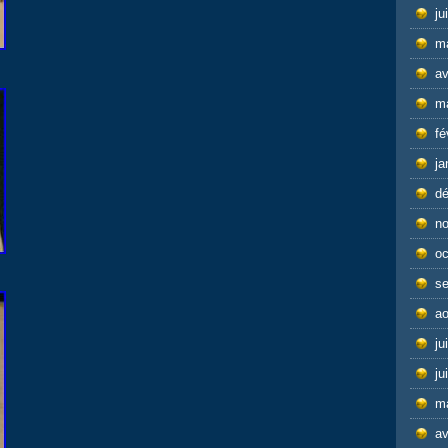
ju
m
av
m
fé
ja
d
n
oc
s
ao
ju
ju
m
av