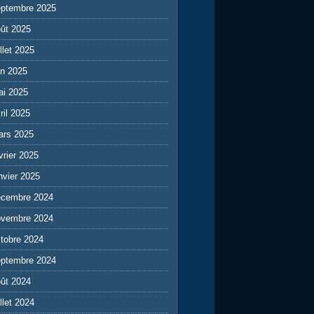
eptembre 2025
ût 2025
illet 2025
in 2025
ai 2025
ril 2025
ars 2025
vrier 2025
nvier 2025
écembre 2024
ovembre 2024
tobre 2024
eptembre 2024
ût 2024
illet 2024