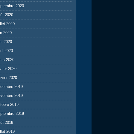
eptembre 2020
ût 2020
illet 2020
in 2020
ai 2020
ril 2020
ars 2020
vrier 2020
nvier 2020
écembre 2019
ovembre 2019
tobre 2019
eptembre 2019
ût 2019
illet 2019