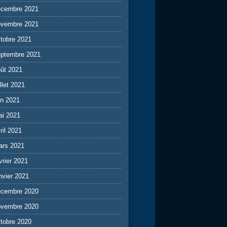
écembre 2021
ovembre 2021
tobre 2021
eptembre 2021
ût 2021
illet 2021
in 2021
ai 2021
ril 2021
ars 2021
vrier 2021
nvier 2021
écembre 2020
ovembre 2020
tobre 2020