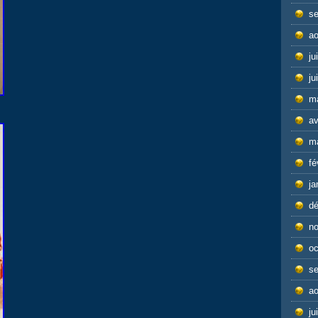
s
ao
ju
ju
m
av
m
fé
ja
d
n
oc
s
ao
ju