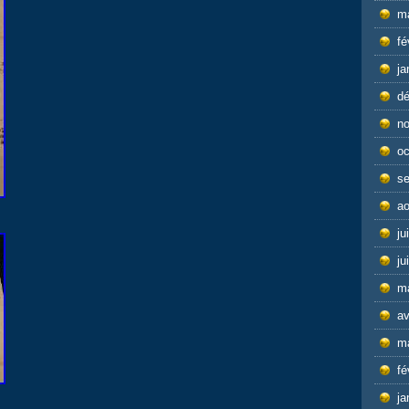
m
fé
ja
d
n
oc
s
ao
ju
ju
m
av
m
fé
ja