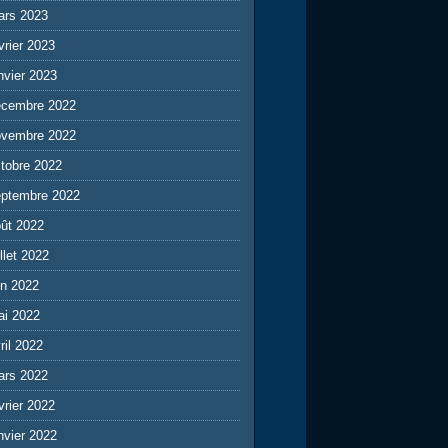
ars 2023
vrier 2023
nvier 2023
écembre 2022
ovembre 2022
tobre 2022
eptembre 2022
ût 2022
illet 2022
in 2022
ai 2022
ril 2022
ars 2022
vrier 2022
nvier 2022