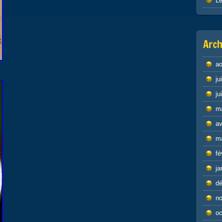
Le
Arch
ao
ju
ju
m
av
m
fé
ja
d
n
oc