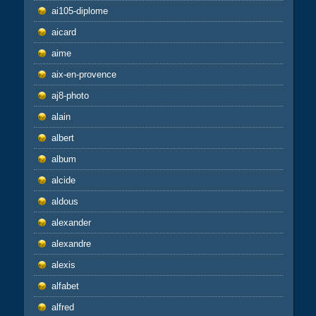
ai105-diplome
aicard
aime
aix-en-provence
aj8-photo
alain
albert
album
alcide
aldous
alexander
alexandre
alexis
alfabet
alfred