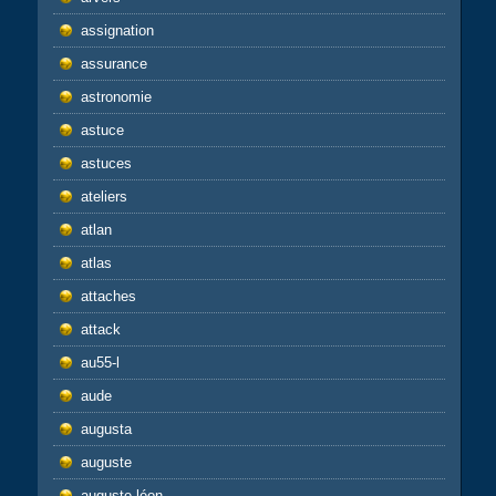
assignation
assurance
astronomie
astuce
astuces
ateliers
atlan
atlas
attaches
attack
au55-l
aude
augusta
auguste
auguste-léon