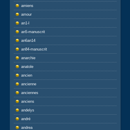
amiens
amour
an1-l
an5-manuscrit
an6an14
an84-manuscrit
anarchie
anatole
ancien
ancienne
anciennes
anciens
andelys
andré
andrea