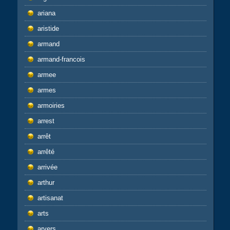
ariana
aristide
armand
armand-francois
armee
armes
armoiries
arrest
arrêt
arrêté
arrivée
arthur
artisanat
arts
arvers