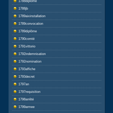
1788diplôme
1788jb
1789aixinstallation
1789convocation
1789diplôme
1790comté
1791vittorio
1792indemnisation
1792nomination
1793affiche
1793decret
1797an
1797requisition
1798arrêté
1799armee