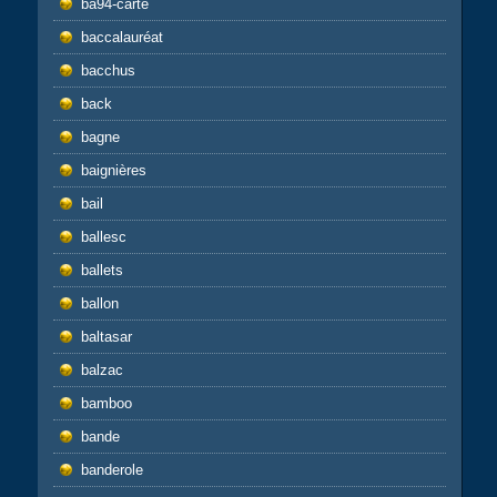
ba94-carte
baccalauréat
bacchus
back
bagne
baignières
bail
ballesc
ballets
ballon
baltasar
balzac
bamboo
bande
banderole