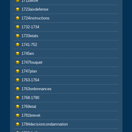
1711lettre
1723aixdefense
1724instructions
1732-1734
1733etats
1741-752
1745en
1747fouquet
1747plan
1763-1764
1763ordonnances
1768-1790
1769etat
1781brevet
1784decisioncondamnation