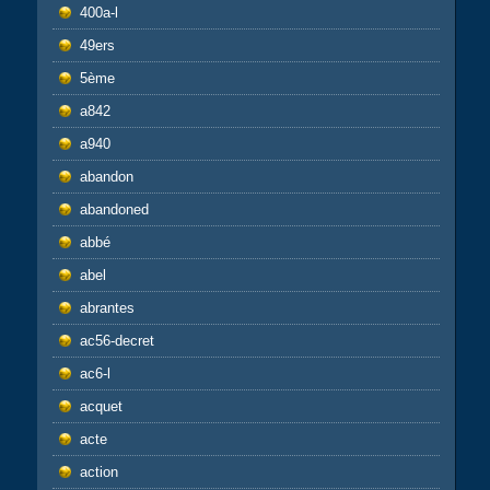
400a-l
49ers
5ème
a842
a940
abandon
abandoned
abbé
abel
abrantes
ac56-decret
ac6-l
acquet
acte
action