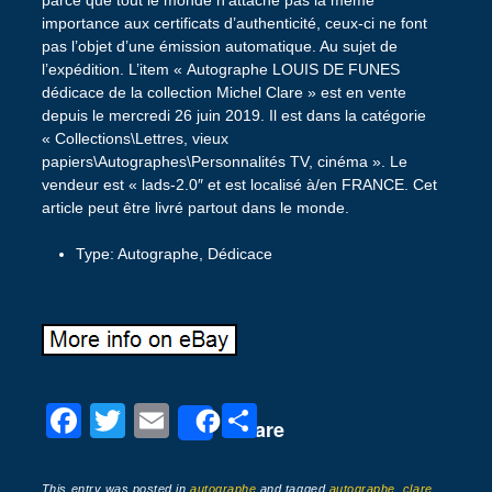
parce que tout le monde n’attache pas la même
importance aux certificats d’authenticité, ceux-ci ne font
pas l’objet d’une émission automatique. Au sujet de
l’expédition. L’item « Autographe LOUIS DE FUNES
dédicace de la collection Michel Clare » est en vente
depuis le mercredi 26 juin 2019. Il est dans la catégorie
« Collections\Lettres, vieux
papiers\Autographes\Personnalités TV, cinéma ». Le
vendeur est « lads-2.0″ et est localisé à/en FRANCE. Cet
article peut être livré partout dans le monde.
Type: Autographe, Dédicace
F
T
E
P
Share
a
wi
m
ar
c
tt
ail
ta
This entry was posted in
autographe
and tagged
autographe
,
clare
,