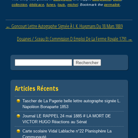
collection
,
dédicace
,
funes
,
louis
,
michel
. Bookmark the
permalink
.
e
er
g
b
er
Post navigation
←
Goncourt Lettre Autographe Signée À J. K. Huysmans Du 18 Mars 1889
o
o
Douanes / Sceau Et Commission D Emploi De La Ferme Royale 1791
→
k
Rechercher :
Articles Récents
Tascher de La Pagerie belle lettre autographe signée L.
Napoléon Bonaparte 1853
Journal LE RAPPEL 24 mai 1885 # LA MORT DE
VICTOR HUGO Réactions au Sénat
Carte scolaire Vidal Lablache n°22 Planisphère La
Communauté