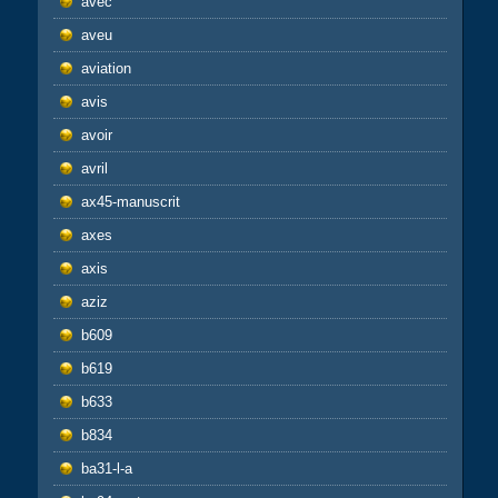
avec
aveu
aviation
avis
avoir
avril
ax45-manuscrit
axes
axis
aziz
b609
b619
b633
b834
ba31-l-a