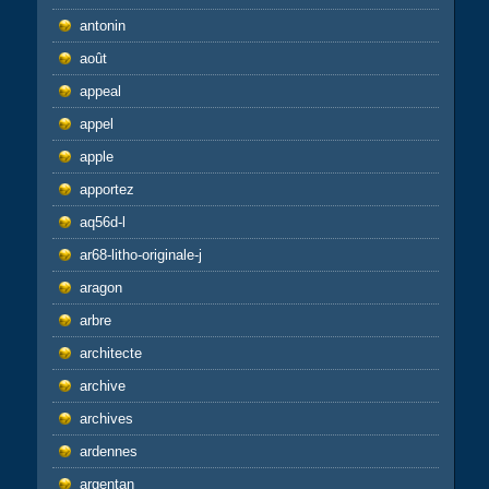
antonin
août
appeal
appel
apple
apportez
aq56d-l
ar68-litho-originale-j
aragon
arbre
architecte
archive
archives
ardennes
argentan