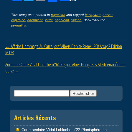
a
wi
m
ar
c
tt
ail
ta
This entry was posted in
napoleon
and tagged
bonaparte
,
brevet
,
capitaine
,
document
,
lettre
,
napoleon
,
signée
. Bookmark the
e
er
g
permalink
.
b
er
o
Post navigation
←
Affiche Hommage Au Carre Josef Albers Denise Rene 1968 Arcay 2 Edition
o
M178
k
Ancienne Carte Vidal lablache n°64 Région Alpes Françaises Méditerranéenne
Corse
→
Rechercher :
Articles Récents
Carte scolaire Vidal Lablache n°22 Planisphère La