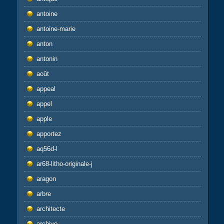
antoine
antoine-marie
anton
antonin
août
appeal
appel
apple
apportez
aq56d-l
ar68-litho-originale-j
aragon
arbre
architecte
archive