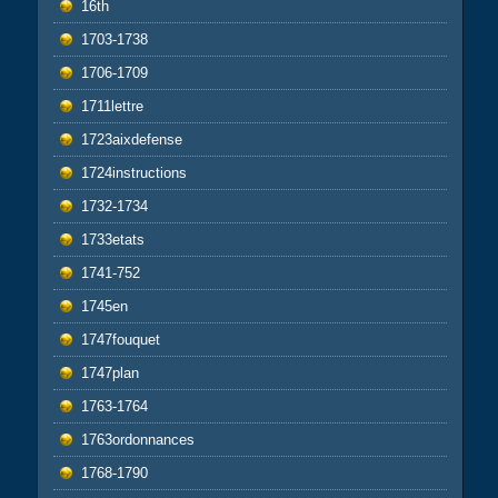
16th
1703-1738
1706-1709
1711lettre
1723aixdefense
1724instructions
1732-1734
1733etats
1741-752
1745en
1747fouquet
1747plan
1763-1764
1763ordonnances
1768-1790