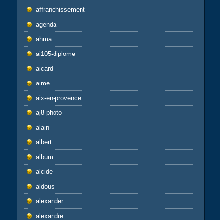
affranchissement
agenda
ahma
ai105-diplome
aicard
aime
aix-en-provence
aj8-photo
alain
albert
album
alcide
aldous
alexander
alexandre