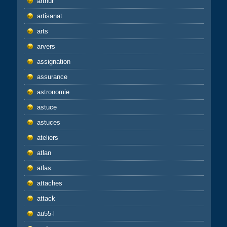
arthur
artisanat
arts
arvers
assignation
assurance
astronomie
astuce
astuces
ateliers
atlan
atlas
attaches
attack
au55-l