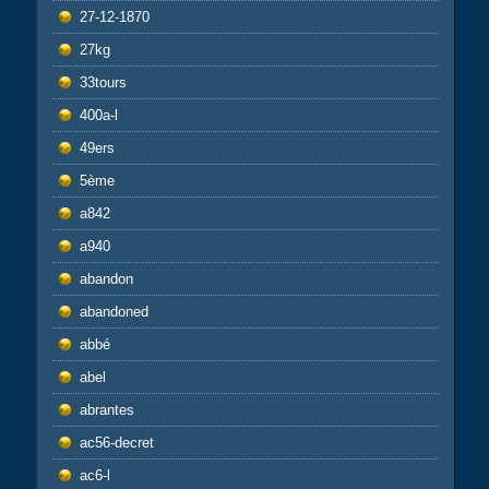
27-12-1870
27kg
33tours
400a-l
49ers
5ème
a842
a940
abandon
abandoned
abbé
abel
abrantes
ac56-decret
ac6-l