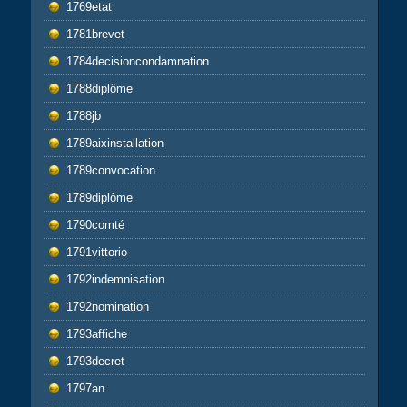
1769etat
1781brevet
1784decisioncondamnation
1788diplôme
1788jb
1789aixinstallation
1789convocation
1789diplôme
1790comté
1791vittorio
1792indemnisation
1792nomination
1793affiche
1793decret
1797an