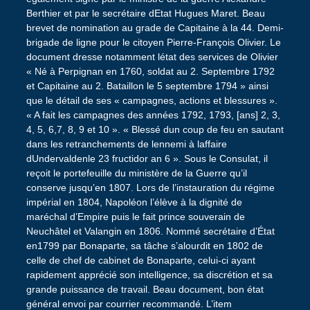
Berthier et par le secrétaire dEtat Hugues Maret. Beau
brevet de nomination au grade de Capitaine à la 44. Demi-
brigade de ligne pour le citoyen Pierre-François Olivier. Le
document dresse notamment létat des services de Olivier
« Né à Perpignan en 1760, soldat au 2. Septembre 1792
et Capitaine au 2. Bataillon le 5 septembre 1794 » ainsi
que le détail de ses « campagnes, actions et blessures ».
« A fait les campagnes des années 1792, 1793, [ans] 2, 3,
4, 5, 6,7, 8, 9 et 10 ». « Blessé dun coup de feu en sautant
dans les retranchements de lennemi à laffaire
dUndervaldenle 23 fructidor an 6 ». Sous le Consulat, il
reçoit le portefeuille du ministère de la Guerre qu’il
conserve jusqu’en 1807. Lors de l’instauration du régime
impérial en 1804, Napoléon l’élève à la dignité de
maréchal d’Empire puis le fait prince souverain de
Neuchâtel et Valangin en 1806. Nommé secrétaire d’État
en1799 par Bonaparte, sa tâche s’alourdit en 1802 de
celle de chef de cabinet de Bonaparte, celui-ci ayant
rapidement apprécié son intelligence, sa discrétion et sa
grande puissance de travail. Beau document, bon état
général envoi par courrier recommandé. L’item