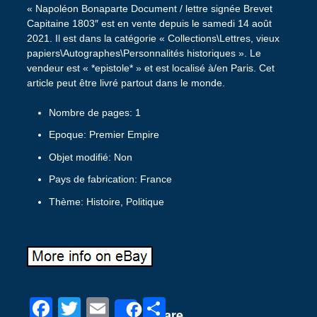
« Napoléon Bonaparte Document / lettre signée Brevet
Capitaine 1803″ est en vente depuis le samedi 14 août
2021. Il est dans la catégorie « Collections\Lettres, vieux
papiers\Autographes\Personnalités historiques ». Le
vendeur est « *epistole* » et est localisé à/en Paris. Cet
article peut être livré partout dans le monde.
Nombre de pages: 1
Epoque: Premier Empire
Objet modifié: Non
Pays de fabrication: France
Thème: Histoire, Politique
F
T
E
P
Share