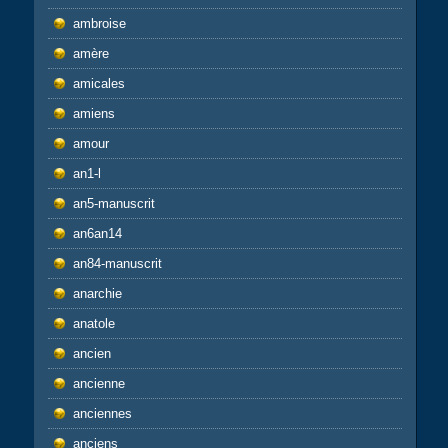
ambroise
amère
amicales
amiens
amour
an1-l
an5-manuscrit
an6an14
an84-manuscrit
anarchie
anatole
ancien
ancienne
anciennes
anciens