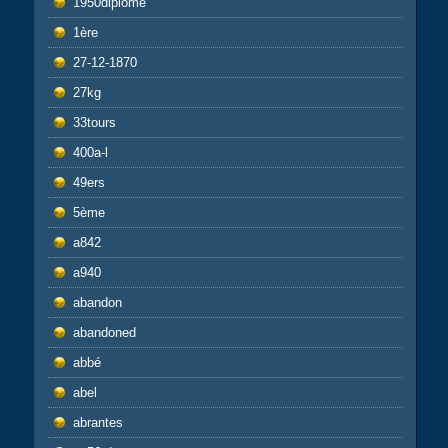
1950diplôme
1ère
27-12-1870
27kg
33tours
400a-l
49ers
5ème
a842
a940
abandon
abandoned
abbé
abel
abrantes