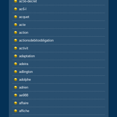
ac56-decret
ac6-l
acquet
acte
action
actionsdebitoobligation
activit
adaptation
adeira
adlington
adolphe
adrien
ae988
affaire
affiche