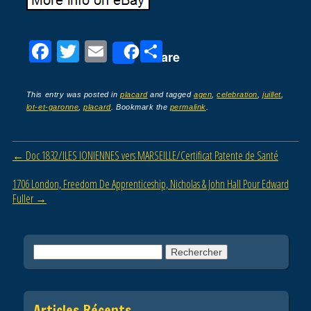
F
T
E
P
Share
a
wi
m
ar
c
tt
ail
ta
This entry was posted in
placard
and tagged
agen
,
celebration
,
juillet
,
lot-et-garonne
,
placard
. Bookmark the
permalink
.
e
er
g
b
er
Post navigation
←
Doc 1832/ILES IONIENNES vers MARSEILLE/Certificat Patente de Santé
o
o
1706 London, Freedom De Apprenticeship, Nicholas & John Hall Pour Edward
Fuller
→
k
Rechercher :
Articles Récents