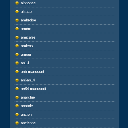
alphonse
alsace
ambroise
amère
amicales
amiens
amour
an1-l
an5-manuscrit
an6an14
an84-manuscrit
anarchie
anatole
ancien
ancienne