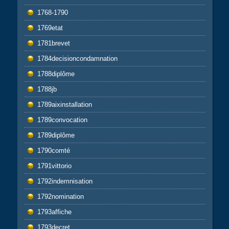
1768-1790
1769etat
1781brevet
1784decisioncondamnation
1788diplôme
1788jb
1789aixinstallation
1789convocation
1789diplôme
1790comté
1791vittorio
1792indemnisation
1792nomination
1793affiche
1793decret