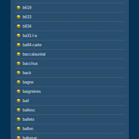
b619
b633
b834
ba31-l-a
ba94-carte
baccalauréat
bacchus
back
bagne
baignières
bail
ballesc
ballets
ballon
baltasar