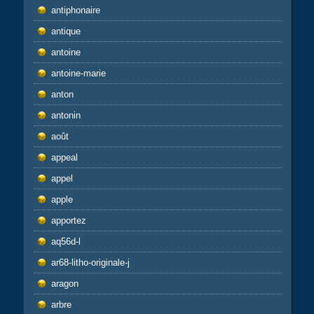
antiphonaire
antique
antoine
antoine-marie
anton
antonin
août
appeal
appel
apple
apportez
aq56d-l
ar68-litho-originale-j
aragon
arbre