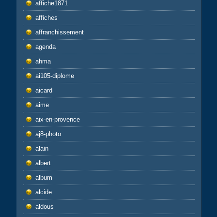
affiche1871
affiches
affranchissement
agenda
ahma
ai105-diplome
aicard
aime
aix-en-provence
aj8-photo
alain
albert
album
alcide
aldous