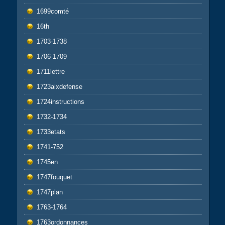
1699comté
16th
1703-1738
1706-1709
1711lettre
1723aixdefense
1724instructions
1732-1734
1733etats
1741-752
1745en
1747fouquet
1747plan
1763-1764
1763ordonnances