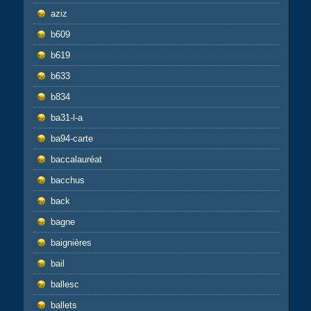
aziz
b609
b619
b633
b834
ba31-l-a
ba94-carte
baccalauréat
bacchus
back
bagne
baignières
bail
ballesc
ballets