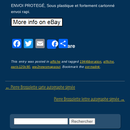
ENVOI PROTEGÉ, Sous plastique et fortement cartonné
envoi rapi.
F
T
E
P
Share
a
wi
m
ar
c
tt
ail
ta
This entry was posted in
affiche
and tagged
1944liberation
,
affiche
,
paris120x90
,
ww2newsmapaout
. Bookmark the
permalink
.
e
er
g
b
er
Post navigation
←
Pierre Brossolette carte autographe signée
o
o
Pierre Brossolette lettre autographe signée
→
k
Rechercher :