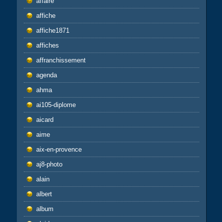
affaire
affiche
affiche1871
affiches
affranchissement
agenda
ahma
ai105-diplome
aicard
aime
aix-en-provence
aj8-photo
alain
albert
album