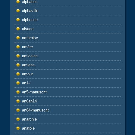
alphabet
alphaville
alphonse
alsace
ambroise
amère
amicales
amiens
amour
an1-l
an5-manuscrit
an6an14
an84-manuscrit
anarchie
anatole