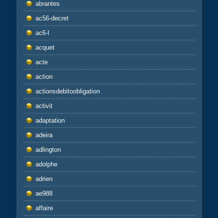
abrantes
ac56-decret
ac6-l
acquet
acte
action
actionsdebitoobligation
activit
adaptation
adeira
adlington
adolphe
adrien
ae988
affaire