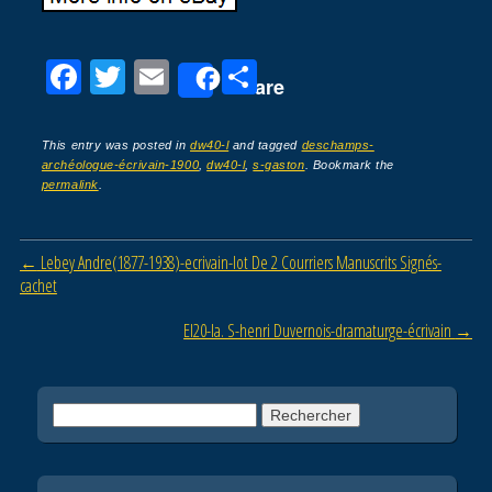
F
T
E
P
Share
a
wi
m
ar
c
tt
ail
ta
This entry was posted in
dw40-l
and tagged
deschamps-
archéologue-écrivain-1900
,
dw40-l
,
s-gaston
. Bookmark the
e
er
g
permalink
.
b
er
o
Post navigation
←
Lebey Andre(1877-1938)-ecrivain-lot De 2 Courriers Manuscrits Signés-
o
cachet
k
El20-la. S-henri Duvernois-dramaturge-écrivain
→
Rechercher :