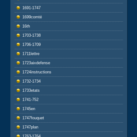
1691-1747
1699comté
16th
1703-1738
1706-1709
1711lettre
1723aixdefense
1724instructions
1732-1734
1733etats
1741-752
1745en
1747fouquet
1747plan
1763-1764