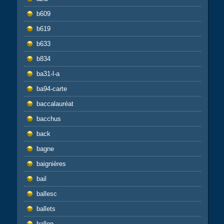
b609
b619
b633
b834
ba31-l-a
ba94-carte
baccalauréat
bacchus
back
bagne
baignières
bail
ballesc
ballets
ballon