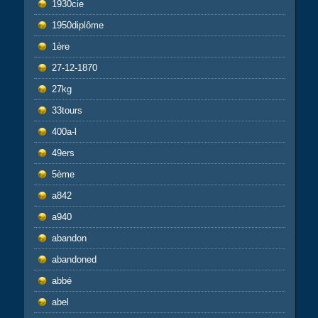
1930cie
1950diplôme
1ère
27-12-1870
27kg
33tours
400a-l
49ers
5ème
a842
a940
abandon
abandoned
abbé
abel