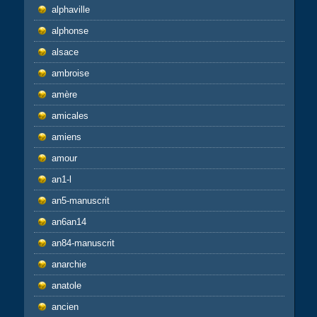
alphaville
alphonse
alsace
ambroise
amère
amicales
amiens
amour
an1-l
an5-manuscrit
an6an14
an84-manuscrit
anarchie
anatole
ancien