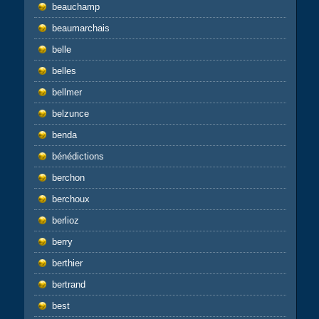
beauchamp
beaumarchais
belle
belles
bellmer
belzunce
benda
bénédictions
berchon
berchoux
berlioz
berry
berthier
bertrand
best