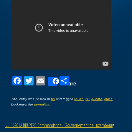
F
T
E
P
Share
a
wi
m
ar
c
tt
ail
ta
This entry was posted in
firi
and tagged
feuille
,
firi
,
guente
,
guiss
.
Bookmark the
permalink
.
e
er
g
b
er
Post navigation
←
1690 LA BRUYERE Commandant au Gouvernement de Luxembourg
o