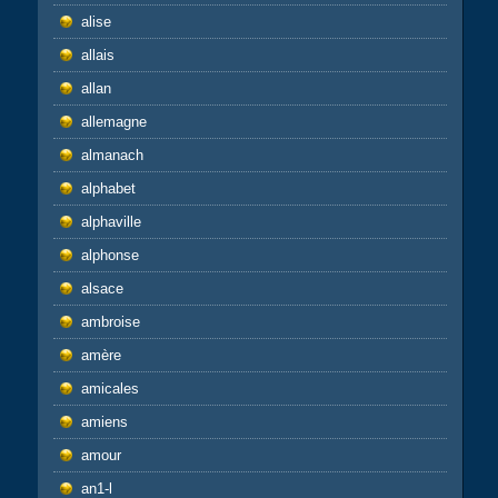
alise
allais
allan
allemagne
almanach
alphabet
alphaville
alphonse
alsace
ambroise
amère
amicales
amiens
amour
an1-l