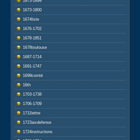
1673-1699
1673-1800
1674liste
1676-1702
1678-1851
1678toulouse
1687-1714
1691-1747
1699comté
16th
1703-1738
1706-1709
1711lettre
1723aixdefense
1724instructions