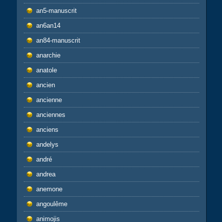
an5-manuscrit
an6an14
an84-manuscrit
anarchie
anatole
ancien
ancienne
anciennes
anciens
andelys
andré
andrea
anemone
angoulême
animojis