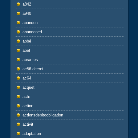
a842
a940
abandon
abandoned
abbé
abel
abrantes
ac56-decret
ac6-l
acquet
acte
action
actionsdebitoobligation
activit
adaptation