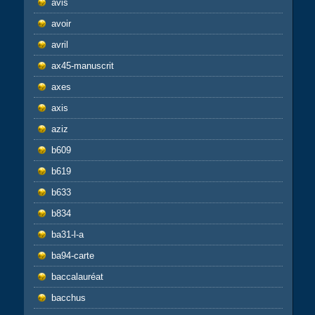
avis
avoir
avril
ax45-manuscrit
axes
axis
aziz
b609
b619
b633
b834
ba31-l-a
ba94-carte
baccalauréat
bacchus