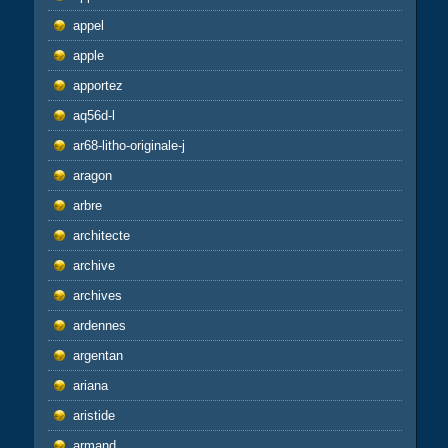
appel
apple
apportez
aq56d-l
ar68-litho-originale-j
aragon
arbre
architecte
archive
archives
ardennes
argentan
ariana
aristide
armand