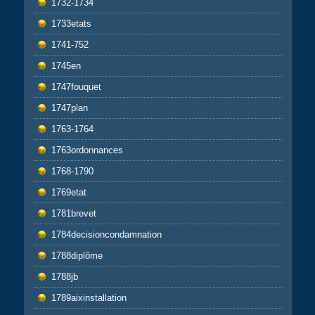
1732-1734
1733etats
1741-752
1745en
1747fouquet
1747plan
1763-1764
1763ordonnances
1768-1790
1769etat
1781brevet
1784decisioncondamnation
1788diplôme
1788jb
1789aixinstallation