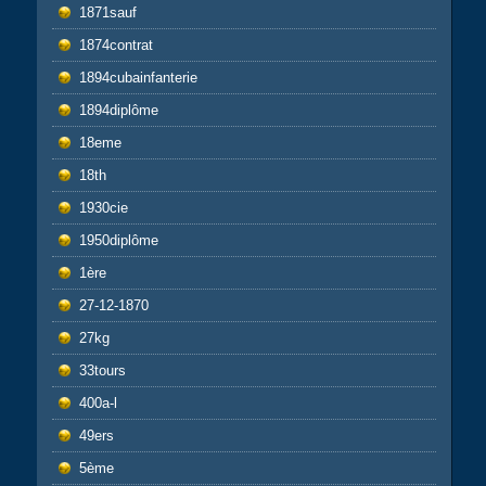
1871sauf
1874contrat
1894cubainfanterie
1894diplôme
18eme
18th
1930cie
1950diplôme
1ère
27-12-1870
27kg
33tours
400a-l
49ers
5ème