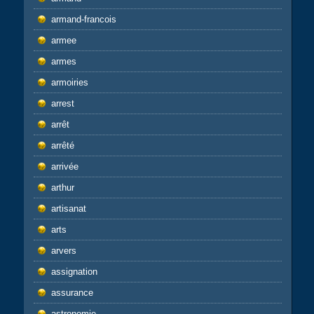
armand-francois
armee
armes
armoiries
arrest
arrêt
arrêté
arrivée
arthur
artisanat
arts
arvers
assignation
assurance
astronomie