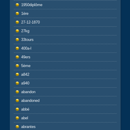
1950diplôme
1ère
27-12-1870
27kg
33tours
400a-l
49ers
5ème
a842
a940
abandon
abandoned
abbé
abel
abrantes