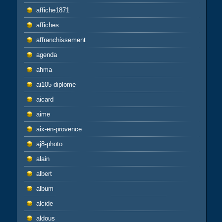
affiche1871
affiches
affranchissement
agenda
ahma
ai105-diplome
aicard
aime
aix-en-provence
aj8-photo
alain
albert
album
alcide
aldous