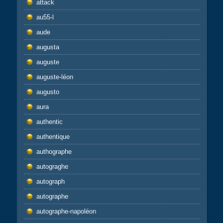
attack
au55-l
aude
augusta
auguste
auguste-léon
augusto
aura
authentic
authentique
authographe
autograghe
autograph
autographe
autographe-napoléon