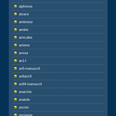
alphonse
alsace
ambroise
amère
amicales
amiens
amour
an1-l
an5-manuscrit
an6an14
an84-manuscrit
anarchie
anatole
ancien
ancienne