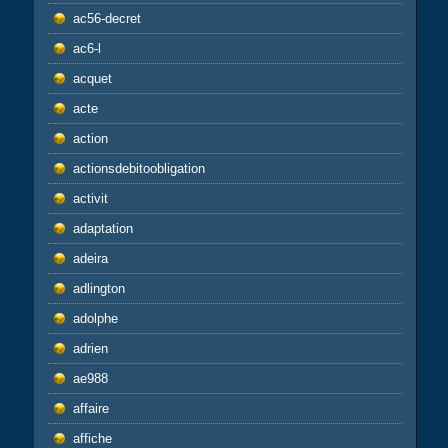
ac56-decret
ac6-l
acquet
acte
action
actionsdebitoobligation
activit
adaptation
adeira
adlington
adolphe
adrien
ae988
affaire
affiche