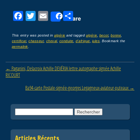
F
T
E
P
Share
a
wi
m
ar
c
tt
ail
ta
This entry was posted in
algérie
and tagged
algérie
,
becot
,
bonne
,
certificat
,
chasseur
,
cheval
,
conduite
,
d'afrique
,
jules
. Bookmark the
e
er
g
permalink
.
b
er
o
Post navigation
←
Paganini, Delacroix Achille DEVÉRIA lettre autographe signée Achille
o
RICOURT
k
Ba94-carte Postale-signée-georges Legagneux-aviateur-puteaux
→
Rechercher :
Articles Récents