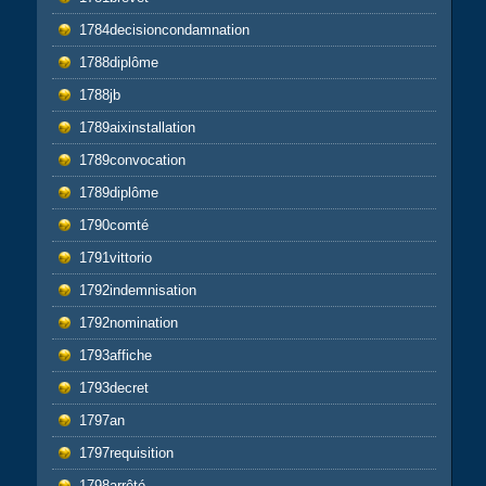
1784decisioncondamnation
1788diplôme
1788jb
1789aixinstallation
1789convocation
1789diplôme
1790comté
1791vittorio
1792indemnisation
1792nomination
1793affiche
1793decret
1797an
1797requisition
1798arrêté