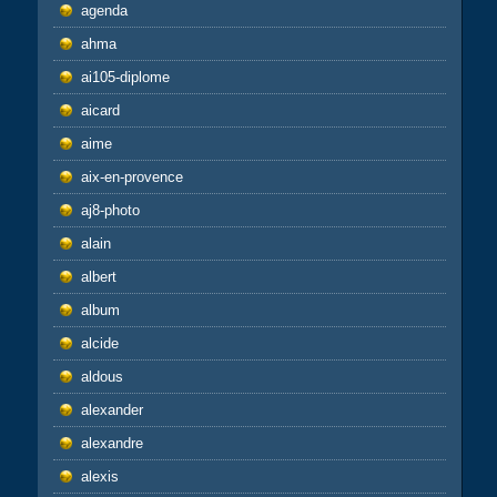
agenda
ahma
ai105-diplome
aicard
aime
aix-en-provence
aj8-photo
alain
albert
album
alcide
aldous
alexander
alexandre
alexis