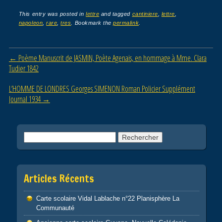
c
tt
ail
ta
This entry was posted in
lettre
and tagged
cantiniere
,
lettre
,
napoleon
,
rare
,
tres
. Bookmark the
permalink
.
e
er
g
b
er
Post navigation
←
Poème Manuscrit de JASMIN, Poète Agenais, en hommage à Mme. Clara
o
Tudier 1842
o
L’HOMME DE LONDRES Georges SIMENON Roman Policier Supplément
k
Journal 1934
→
Rechercher :
Articles Récents
Carte scolaire Vidal Lablache n°22 Planisphère La
Communauté