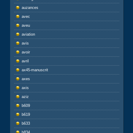
auzances
avec
aveu
aviation
avis
avoir
avril
ax45-manuscrit
axes
axis
aziz
b609
b619
b633
b834