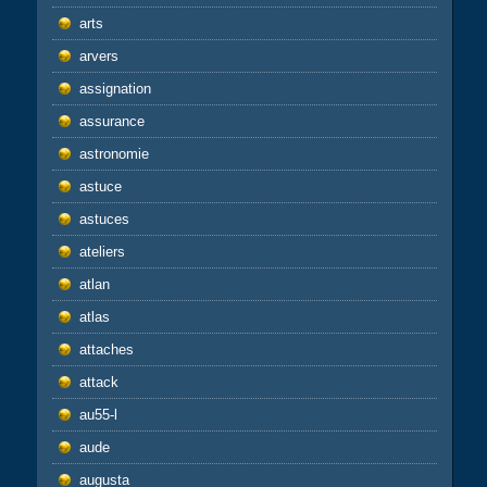
arts
arvers
assignation
assurance
astronomie
astuce
astuces
ateliers
atlan
atlas
attaches
attack
au55-l
aude
augusta