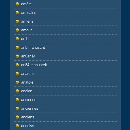
amère
amicales
amiens
amour
an1-l
an5-manuscrit
an6an14
an84-manuscrit
anarchie
anatole
ancien
ancienne
anciennes
anciens
andelys