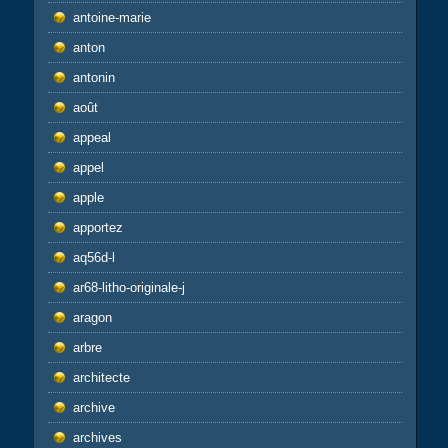
antoine-marie
anton
antonin
août
appeal
appel
apple
apportez
aq56d-l
ar68-litho-originale-j
aragon
arbre
architecte
archive
archives