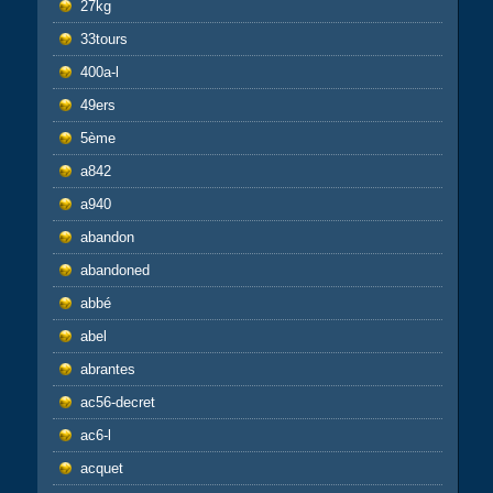
27kg
33tours
400a-l
49ers
5ème
a842
a940
abandon
abandoned
abbé
abel
abrantes
ac56-decret
ac6-l
acquet