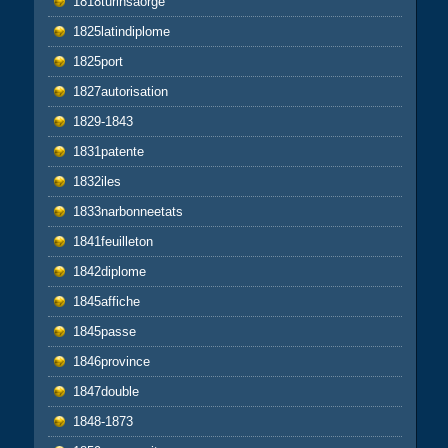
1818turinsaorge
1825latindiplome
1825port
1827autorisation
1829-1843
1831patente
1832iles
1833narbonneetats
1841feuilleton
1842diplome
1845affiche
1845passe
1846province
1847double
1848-1873