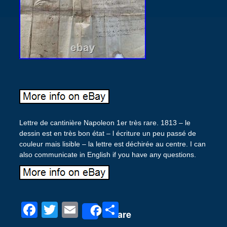
Lettre de cantinière Napoleon 1er très rare. 1813 – le
dessin est en très bon état – l écriture un peu passé de
couleur mais lisible – la lettre est déchirée au centre. I can
also communicate in English if you have any questions.
F
T
E
P
Share
a
wi
m
ar