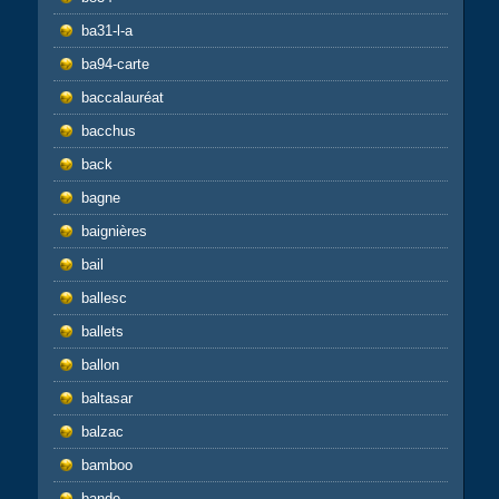
ba31-l-a
ba94-carte
baccalauréat
bacchus
back
bagne
baignières
bail
ballesc
ballets
ballon
baltasar
balzac
bamboo
bande