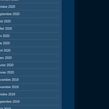
tobre 2020
eptembre 2020
ût 2020
illet 2020
in 2020
ai 2020
ril 2020
ars 2020
vrier 2020
nvier 2020
écembre 2019
ovembre 2019
tobre 2019
eptembre 2019
ût 2019