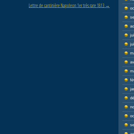
Lettre de cantinière Napoleon 1er très rare 1813
→
oc
s
ao
ju
ju
m
av
m
fé
ja
d
n
oc
s
ao