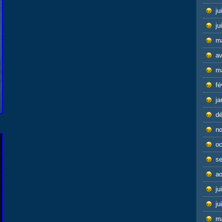
ju
ju
m
av
m
fé
ja
d
n
oc
s
ao
ju
ju
m