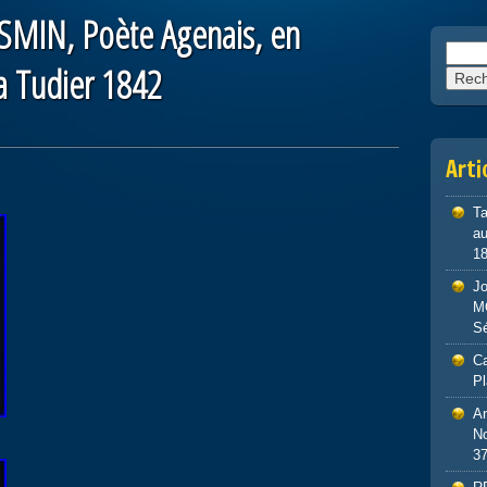
SMIN, Poète Agenais, en
Reche
 Tudier 1842
Arti
Ta
au
1
J
M
S
Ca
P
An
No
3