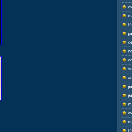
av
m
fé
ja
d
n
oc
s
ao
ju
ju
m
av
m
fé