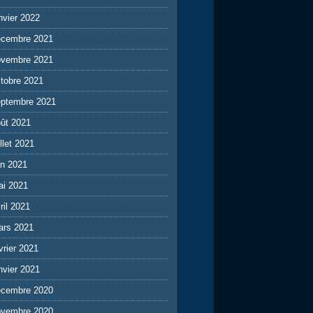
nvier 2022
écembre 2021
ovembre 2021
tobre 2021
eptembre 2021
ût 2021
illet 2021
in 2021
ai 2021
ril 2021
ars 2021
vrier 2021
nvier 2021
écembre 2020
ovembre 2020