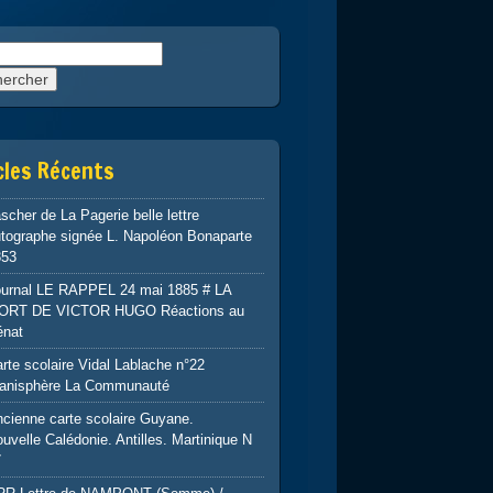
rcher :
cles Récents
scher de La Pagerie belle lettre
tographe signée L. Napoléon Bonaparte
853
ournal LE RAPPEL 24 mai 1885 # LA
ORT DE VICTOR HUGO Réactions au
énat
rte scolaire Vidal Lablache n°22
lanisphère La Communauté
cienne carte scolaire Guyane.
uvelle Calédonie. Antilles. Martinique N
7