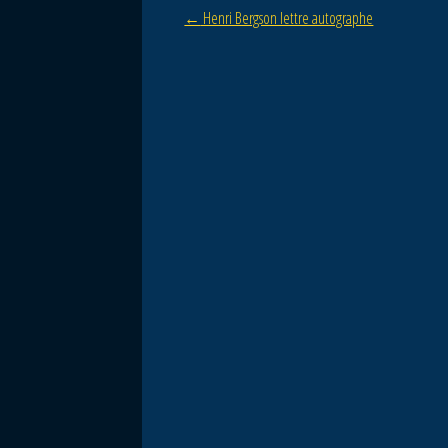
Post navigation
←
Henri Bergson lettre autographe
o
o
k