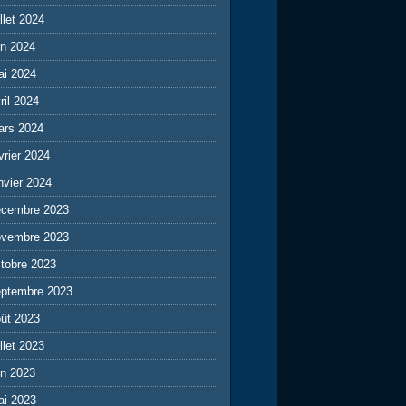
illet 2024
in 2024
ai 2024
ril 2024
ars 2024
vrier 2024
nvier 2024
écembre 2023
ovembre 2023
tobre 2023
eptembre 2023
ût 2023
illet 2023
in 2023
ai 2023