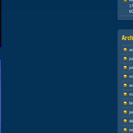
R
1
6
Arch
ao
ju
ju
m
av
m
fé
ja
d
n