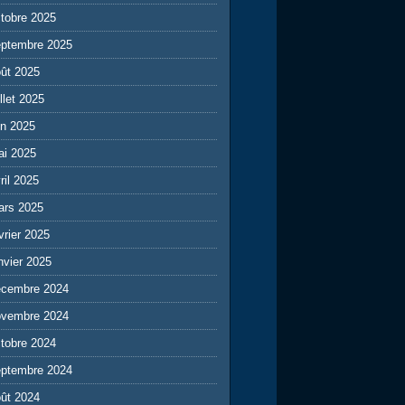
tobre 2025
eptembre 2025
ût 2025
illet 2025
in 2025
ai 2025
ril 2025
ars 2025
vrier 2025
nvier 2025
écembre 2024
ovembre 2024
tobre 2024
eptembre 2024
ût 2024