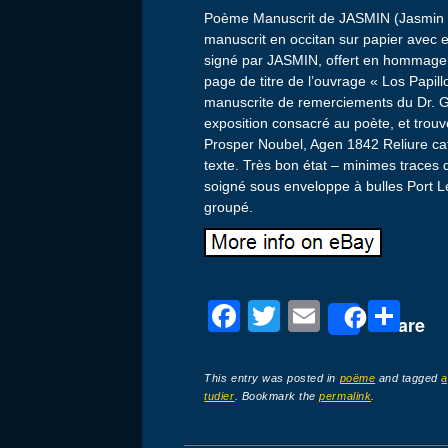
Poème Manuscrit de JASMIN (Jasmin 
manuscrit en occitan sur papier avec en
signé par JASMIN, offert en hommage
page de titre de l’ouvrage « Los Papil
manuscrite de remerciements du Dr. G
exposition consacré au poète, et trou
Prosper Noubel, Agen 1842 Reliure cat
texte. Très bon état – minimes traces 
soigné sous enveloppe à bulles Port Le
groupé.
F
T
E
P
Share
a
wi
m
ar
c
tt
ail
ta
This entry was posted in
poëme
and tagged
a
tudier
. Bookmark the
permalink
.
e
er
g
b
er