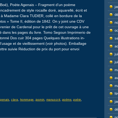
Boé), Poète Agenais – Fragment d’un poème
ja
cadrement de style rocaille doré, aquarellé, écrit et
d
 à Madame Clara TUDIER, collé en bordure de la
lotos » Tome II, édition de 1842. On y joint une CDV
n
renier de Cardenal pour le prêt de cet ouvrage à une
oc
vé dans les pages du livre. Tomo Segoun Imprimerio de
onné Dos cuir 304 pages Quelques illustrations in-
s
d’usage et de vieillissement (voir photos). Emballage
ao
ttre suivie Réduction de prix du port pour envoi
ju
ju
m
av
m
fé
genais
,
clara
,
hommage
,
jasmin
,
manuscrit
,
poëme
,
poète
,
ja
d
n