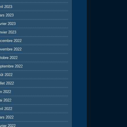
ril 2023
ars 2023
vrier 2023
nvier 2023
écembre 2022
ovembre 2022
tobre 2022
eptembre 2022
ût 2022
illet 2022
in 2022
ai 2022
ril 2022
ars 2022
vrier 2022