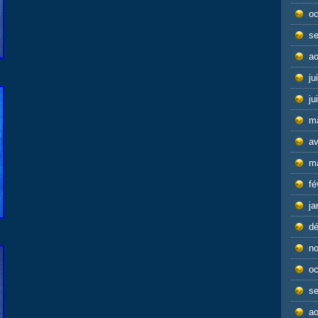
oc
s
ao
ju
ju
m
av
m
fé
ja
d
n
oc
s
ao