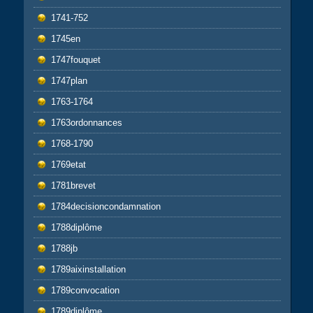
1741-752
1745en
1747fouquet
1747plan
1763-1764
1763ordonnances
1768-1790
1769etat
1781brevet
1784decisioncondamnation
1788diplôme
1788jb
1789aixinstallation
1789convocation
1789diplôme