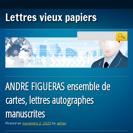
Lettres vieux papiers
Main menu
Skip to content
ANDRE FIGUERAS ensemble de
cartes, lettres autographes
manuscrites
Posted on
novembre 2, 2023
by
admin