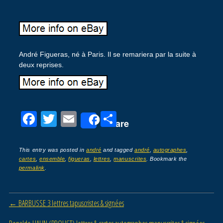
André Figueras, né à Paris. Il se remariera par la suite à
deux reprises.
F
T
E
P
Share
a
wi
m
ar
c
tt
ail
ta
This entry was posted in
andré
and tagged
andré
,
autographes
,
cartes
,
ensemble
,
figueras
,
lettres
,
manuscrites
. Bookmark the
e
er
g
permalink
.
b
er
o
Post navigation
←
BARBUSSE 3 lettres tapuscristes & signées
o