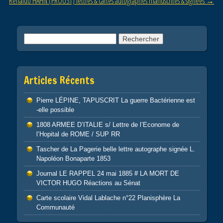
Renaldo HAHN (PROUST) lettres & cartes autographes manuscrites & signées
→
k
Rechercher :
Articles Récents
Pierre LÉPINE, TAPUSCRIT La guerre Bactérienne est
-elle possible
1808 ARMEE D’ITALIE s/ Lettre de l’Econome de
l’Hopital de ROME / SUP RR
Tascher de La Pagerie belle lettre autographe signée L.
Napoléon Bonaparte 1853
Journal LE RAPPEL 24 mai 1885 # LA MORT DE
VICTOR HUGO Réactions au Sénat
Carte scolaire Vidal Lablache n°22 Planisphère La
Communauté