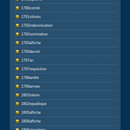
1790comté
1791vittorio
1792indemnisation
1792nomination
1793affiche
1793decret
1797an
1797requisition
1798arrêté
1799armee
1801loterie
1802republique
1805affiche
1806affiche
1806chambéry