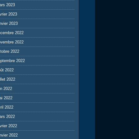
ars 2023
vrier 2023
nvier 2023
écembre 2022
ovembre 2022
tobre 2022
eptembre 2022
ût 2022
illet 2022
in 2022
ai 2022
ril 2022
ars 2022
vrier 2022
nvier 2022