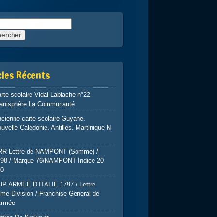
rcher :
cles Récents
rte scolaire Vidal Lablache n°22
lanisphère La Communauté
cienne carte scolaire Guyane.
uvelle Calédonie. Antilles. Martinique N
7
RR Lettre de NAMPONT (Somme) /
798 / Marque 76/NAMPONT Indice 20
00
UP ARMEE D’ITALIE 1797 / Lettre
me Division / Franchise General de
Armée