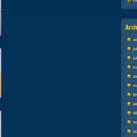
Le
Arch
ao
ju
ju
m
av
m
fé
ja
d
n
oc