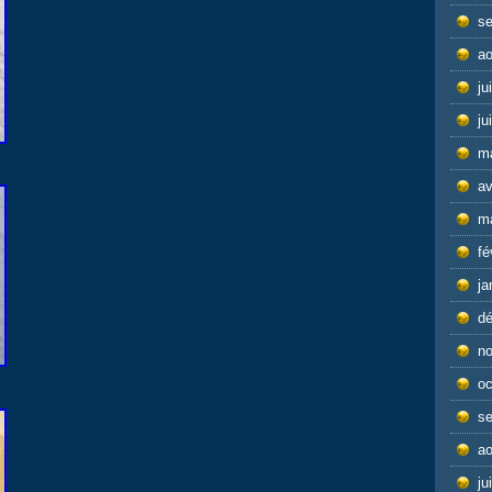
s
ao
ju
ju
m
av
m
fé
ja
d
n
oc
s
ao
ju