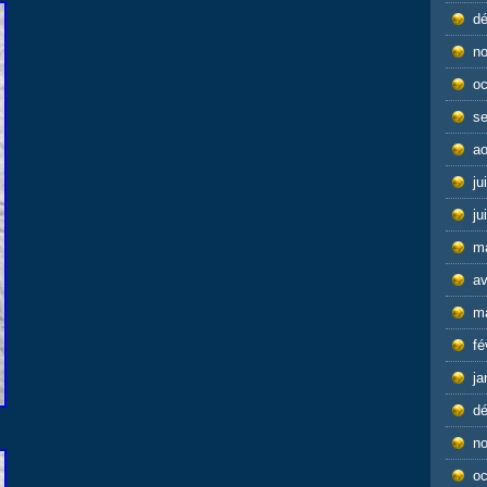
d
n
oc
s
ao
ju
ju
m
av
m
fé
ja
d
n
oc