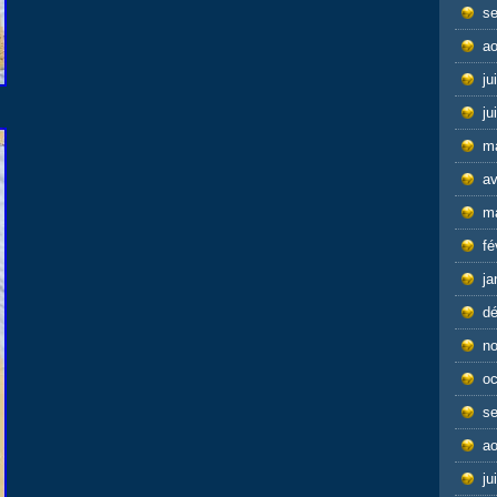
s
ao
ju
ju
m
av
m
fé
ja
d
n
oc
s
ao
ju