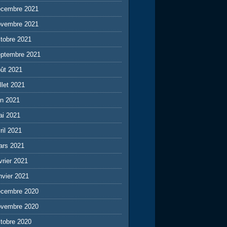
écembre 2021
ovembre 2021
tobre 2021
eptembre 2021
ût 2021
illet 2021
in 2021
ai 2021
ril 2021
ars 2021
vrier 2021
nvier 2021
écembre 2020
ovembre 2020
tobre 2020