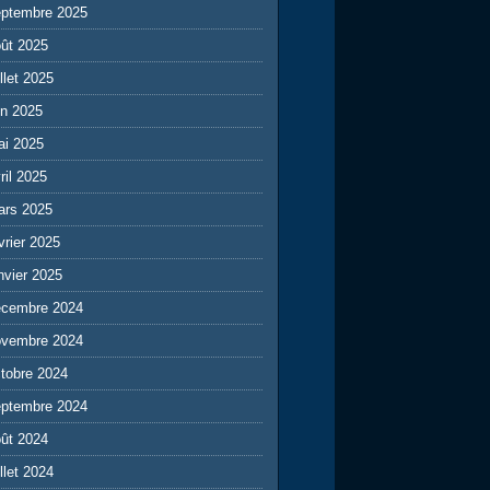
eptembre 2025
ût 2025
illet 2025
in 2025
ai 2025
ril 2025
ars 2025
vrier 2025
nvier 2025
écembre 2024
ovembre 2024
tobre 2024
eptembre 2024
ût 2024
illet 2024