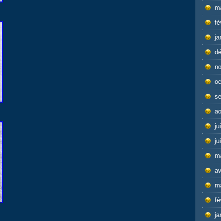
m
fé
ja
d
n
oc
s
ao
ju
ju
m
av
m
fé
ja