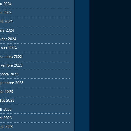
in 2024
ai 2024
ril 2024
ars 2024
vrier 2024
nvier 2024
écembre 2023
ovembre 2023
tobre 2023
eptembre 2023
ût 2023
illet 2023
in 2023
ai 2023
ril 2023