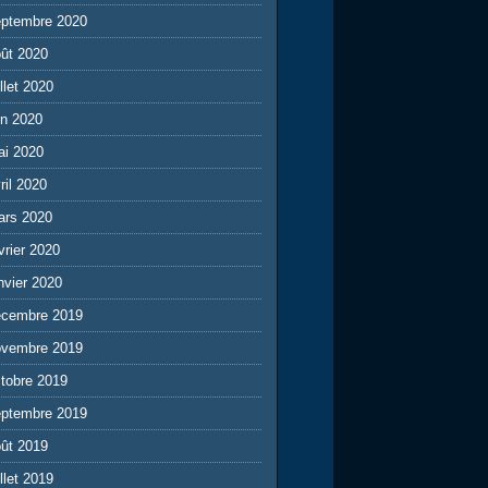
eptembre 2020
ût 2020
illet 2020
in 2020
ai 2020
ril 2020
ars 2020
vrier 2020
nvier 2020
écembre 2019
ovembre 2019
tobre 2019
eptembre 2019
ût 2019
illet 2019