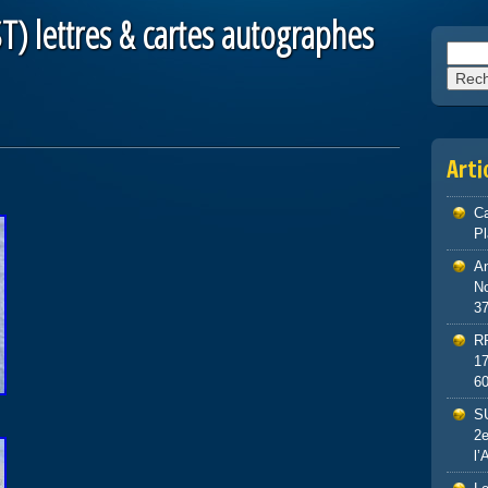
 lettres & cartes autographes
Reche
Arti
Ca
P
An
No
3
R
1
6
S
2e
l’