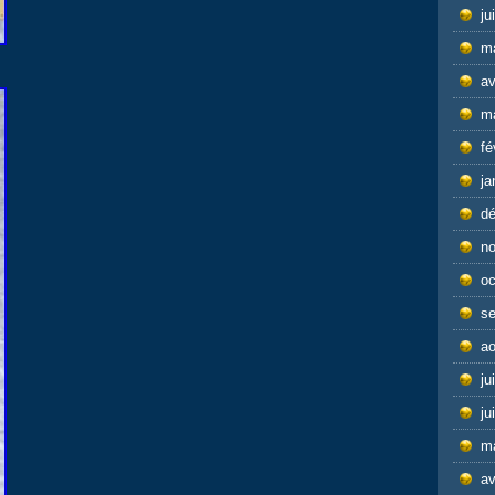
ju
m
av
m
fé
ja
d
n
oc
s
ao
ju
ju
m
av