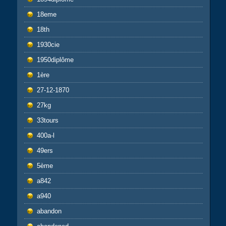
18eme
18th
1930cie
1950diplôme
1ère
27-12-1870
27kg
33tours
400a-l
49ers
5ème
a842
a940
abandon