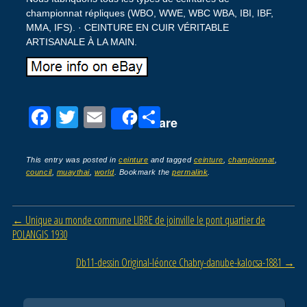
championnat répliques (WBO, WWE, WBC WBA, IBI, IBF,
MMA, IFS). · CEINTURE EN CUIR VÉRITABLE
ARTISANALE À LA MAIN.
F
T
E
P
Share
a
wi
m
ar
c
tt
ail
ta
This entry was posted in
ceinture
and tagged
ceinture
,
championnat
,
council
,
muaythai
,
world
. Bookmark the
permalink
.
e
er
g
b
er
Post navigation
←
Unique au monde commune LIBRE de joinville le pont quartier de
o
POLANGIS 1930
o
Db11-dessin Original-léonce Chabry-danube-kalocsa-1881
→
k