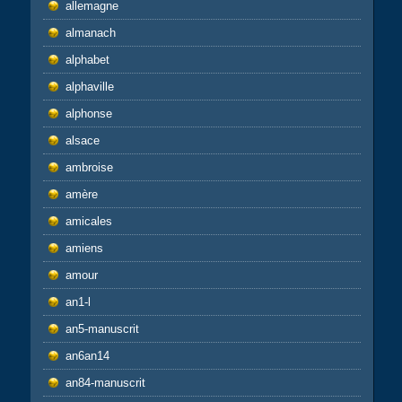
allemagne
almanach
alphabet
alphaville
alphonse
alsace
ambroise
amère
amicales
amiens
amour
an1-l
an5-manuscrit
an6an14
an84-manuscrit