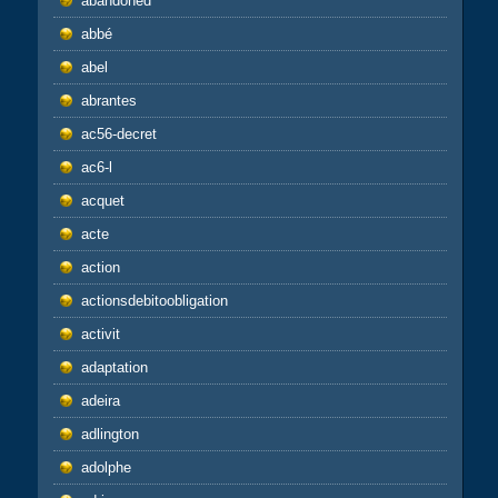
abandoned
abbé
abel
abrantes
ac56-decret
ac6-l
acquet
acte
action
actionsdebitoobligation
activit
adaptation
adeira
adlington
adolphe