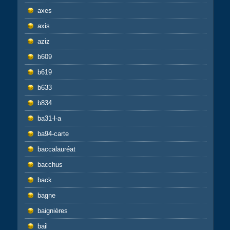
axes
axis
aziz
b609
b619
b633
b834
ba31-l-a
ba94-carte
baccalauréat
bacchus
back
bagne
baignières
bail