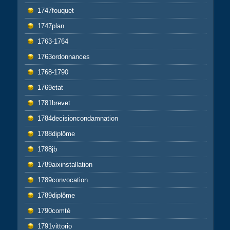
1747fouquet
1747plan
1763-1764
1763ordonnances
1768-1790
1769etat
1781brevet
1784decisioncondamnation
1788diplôme
1788jb
1789aixinstallation
1789convocation
1789diplôme
1790comté
1791vittorio