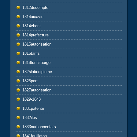
1812decompte
1814aixavis
1814chant
1814prefecture
1815autorisation
1815tarifs
1818turinsaorge
1825latindiplome
1825port
1827autorisation
1829-1843
1831patente
1832iles
1833narbonneetats
1841feuilleton