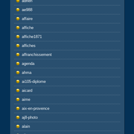
adrien
ae988
affaire
affiche
affiche1871
affiches
affranchissement
agenda
ahma
ai105-diplome
aicard
aime
aix-en-provence
aj8-photo
alain