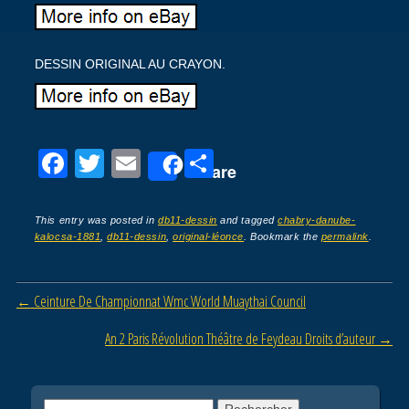
DESSIN ORIGINAL AU CRAYON.
F
T
E
P
Share
a
wi
m
ar
c
tt
ail
ta
This entry was posted in
db11-dessin
and tagged
chabry-danube-
kalocsa-1881
,
db11-dessin
,
original-léonce
. Bookmark the
permalink
.
e
er
g
b
er
Post navigation
←
Ceinture De Championnat Wmc World Muaythai Council
o
o
An 2 Paris Révolution Théâtre de Feydeau Droits d’auteur
→
k
Rechercher :