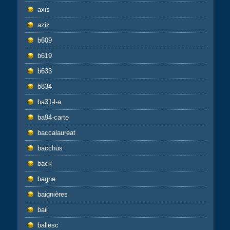
axis
aziz
b609
b619
b633
b834
ba31-l-a
ba94-carte
baccalauréat
bacchus
back
bagne
baignières
bail
ballesc