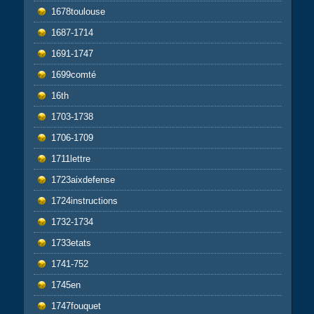
1678toulouse
1687-1714
1691-1747
1699comté
16th
1703-1738
1706-1709
1711lettre
1723aixdefense
1724instructions
1732-1734
1733etats
1741-752
1745en
1747fouquet