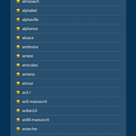
almanach
alphabet
alphaville
alphonse
alsace
ambroise
amère
amicales
amiens
amour
an1-l
an5-manuscrit
an6an14
an84-manuscrit
anarchie