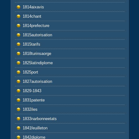
1814aixavis
1814chant
1814prefecture
1815autorisation
1815tarifs
1818turinsaorge
1825latindiplome
1825port
1827autorisation
1829-1843
1831patente
1832iles
1833narbonneetats
1841feuilleton
1842diplome