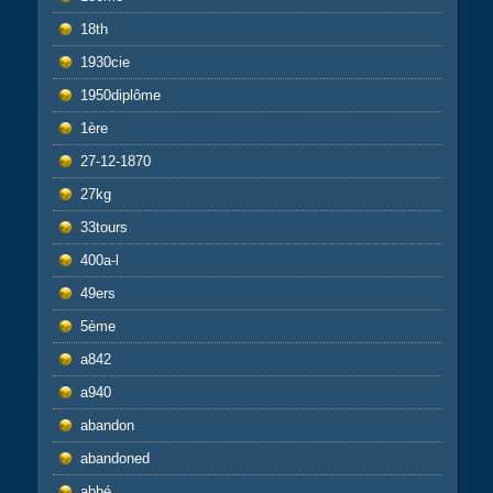
18th
1930cie
1950diplôme
1ère
27-12-1870
27kg
33tours
400a-l
49ers
5ème
a842
a940
abandon
abandoned
abbé