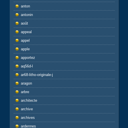
anton
antonin
août
appeal
appel
apple
apportez
aq56d-l
ar68-litho-originale-j
aragon
arbre
architecte
archive
archives
ardennes