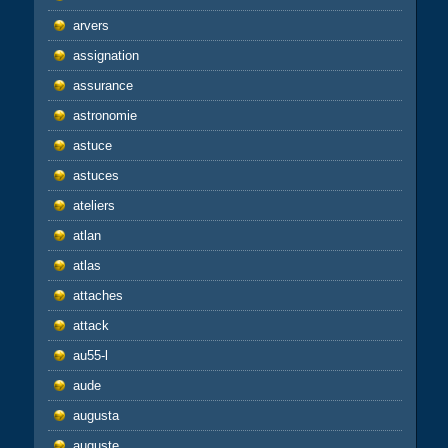
arvers
assignation
assurance
astronomie
astuce
astuces
ateliers
atlan
atlas
attaches
attack
au55-l
aude
augusta
auguste