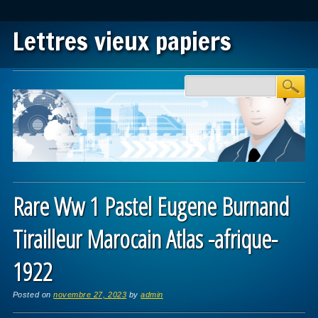
Lettres vieux papiers
Main menu
Skip to content
Rare Ww 1 Pastel Eugene Burnand
Tirailleur Marocain Atlas -afrique-
1922
Posted on
novembre 27, 2023
by
admin