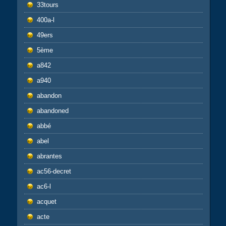
33tours
400a-l
49ers
5ème
a842
a940
abandon
abandoned
abbé
abel
abrantes
ac56-decret
ac6-l
acquet
acte