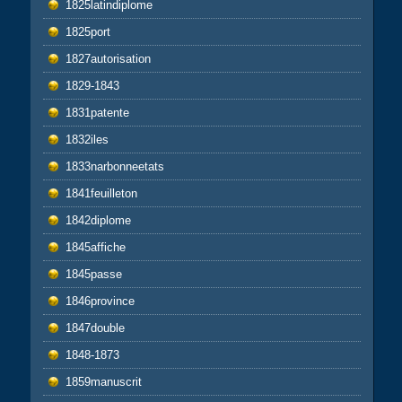
1825latindiplome
1825port
1827autorisation
1829-1843
1831patente
1832iles
1833narbonneetats
1841feuilleton
1842diplome
1845affiche
1845passe
1846province
1847double
1848-1873
1859manuscrit