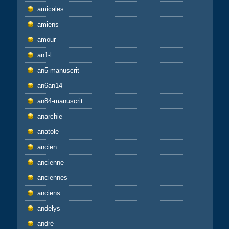
amicales
amiens
amour
an1-l
an5-manuscrit
an6an14
an84-manuscrit
anarchie
anatole
ancien
ancienne
anciennes
anciens
andelys
andré