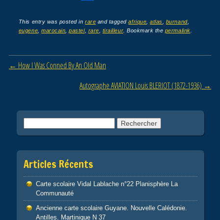
a
wi
m
ar
c
tt
ail
ta
This entry was posted in
rare
and tagged
afrique
,
atlas
,
burnand
,
eugene
,
marocain
,
pastel
,
rare
,
tirailleur
. Bookmark the
permalink
.
e
er
g
b
er
Post navigation
←
How I Was Conned By An Old Man
o
o
Autographe AVIATION Louis BLERIOT (1872-1936)
→
k
Rechercher :
Articles Récents
Carte scolaire Vidal Lablache n°22 Planisphère La
Communauté
Ancienne carte scolaire Guyane. Nouvelle Calédonie.
Antilles. Martinique N 37