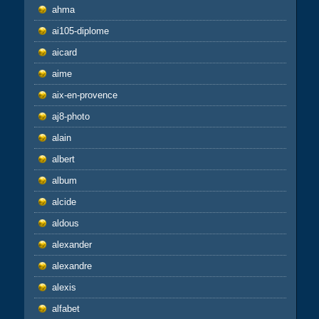
ahma
ai105-diplome
aicard
aime
aix-en-provence
aj8-photo
alain
albert
album
alcide
aldous
alexander
alexandre
alexis
alfabet