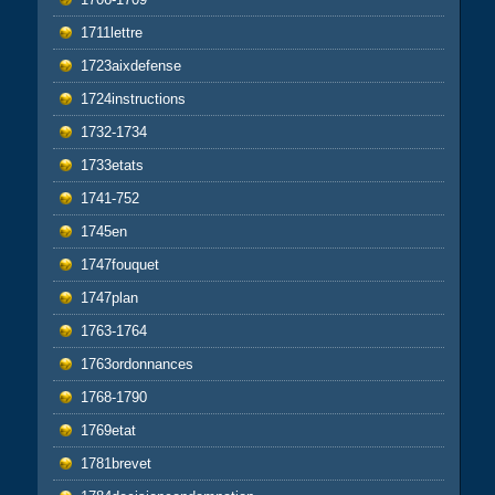
1711lettre
1723aixdefense
1724instructions
1732-1734
1733etats
1741-752
1745en
1747fouquet
1747plan
1763-1764
1763ordonnances
1768-1790
1769etat
1781brevet