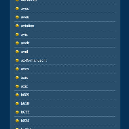
avec
aveu
aviation
avis
avoir
avril
ax45-manuscrit
axes
axis
aziz
b609
b619
b633
b834