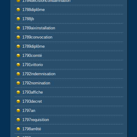
1784decisioncondamnation
1788diplôme
1788jb
1789aixinstallation
1789convocation
1789diplôme
1790comté
1791vittorio
1792indemnisation
1792nomination
1793affiche
1793decret
1797an
1797requisition
1798arrêté