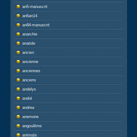
an5-manuscrit
an6an14
an84-manuscrit
anarchie
anatole
ancien
ancienne
anciennes
anciens
andelys
andré
andrea
anemone
angoulême
animojis