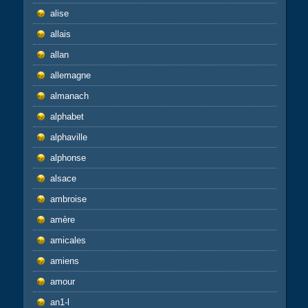
alise
allais
allan
allemagne
almanach
alphabet
alphaville
alphonse
alsace
ambroise
amère
amicales
amiens
amour
an1-l