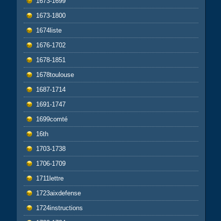
1673-1699
1673-1800
1674liste
1676-1702
1678-1851
1678toulouse
1687-1714
1691-1747
1699comté
16th
1703-1738
1706-1709
1711lettre
1723aixdefense
1724instructions