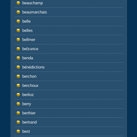
beauchamp
beaumarchais
belle
belles
bellmer
belzunce
benda
bénédictions
berchon
berchoux
berlioz
berry
berthier
bertrand
best