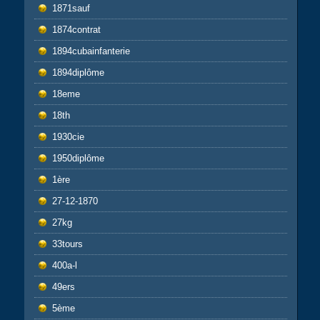
1871sauf
1874contrat
1894cubainfanterie
1894diplôme
18eme
18th
1930cie
1950diplôme
1ère
27-12-1870
27kg
33tours
400a-l
49ers
5ème