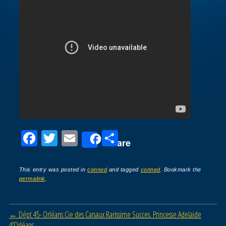
F
T
E
P
Share
a
wi
m
ar
c
tt
ail
ta
This entry was posted in
conned
and tagged
conned
. Bookmark the
permalink
.
e
er
g
b
er
Post navigation
←
Dépt 45- Orléans Cie des Canaux Rarissime Succes. Princesse Adelaïde
o
d’Orléans