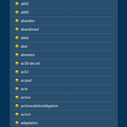
a842
a940
abandon
abandoned
abbé
abel
abrantes
ac56-decret
ac6-l
acquet
acte
action
actionsdebitoobligation
activit
adaptation