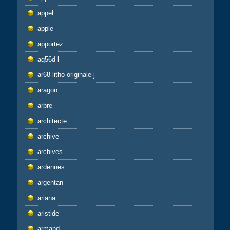
appel
apple
apportez
aq56d-l
ar68-litho-originale-j
aragon
arbre
architecte
archive
archives
ardennes
argentan
ariana
aristide
armand