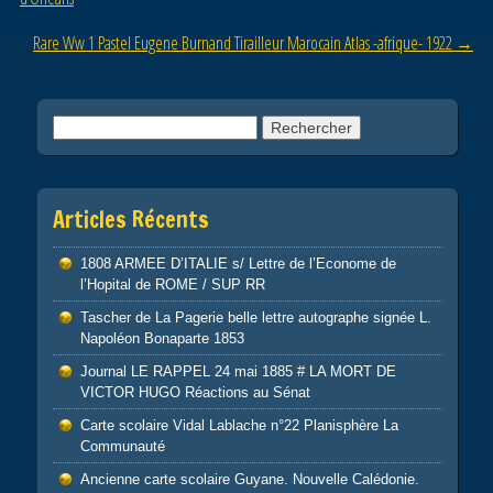
o
Rare Ww 1 Pastel Eugene Burnand Tirailleur Marocain Atlas -afrique- 1922
→
k
Rechercher :
Articles Récents
1808 ARMEE D’ITALIE s/ Lettre de l’Econome de
l’Hopital de ROME / SUP RR
Tascher de La Pagerie belle lettre autographe signée L.
Napoléon Bonaparte 1853
Journal LE RAPPEL 24 mai 1885 # LA MORT DE
VICTOR HUGO Réactions au Sénat
Carte scolaire Vidal Lablache n°22 Planisphère La
Communauté
Ancienne carte scolaire Guyane. Nouvelle Calédonie.