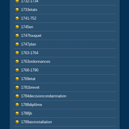
1732-1734
1733etats
1741-752
1745en
1747fouquet
1747plan
1763-1764
1763ordonnances
1768-1790
1769etat
1781brevet
1784decisioncondamnation
1788diplôme
1788jb
1789aixinstallation