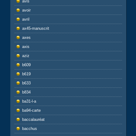
avis
avoir
avril
ax45-manuscrit
axes
axis
aziz
b609
b619
b633
b834
ba31-l-a
ba94-carte
baccalauréat
bacchus