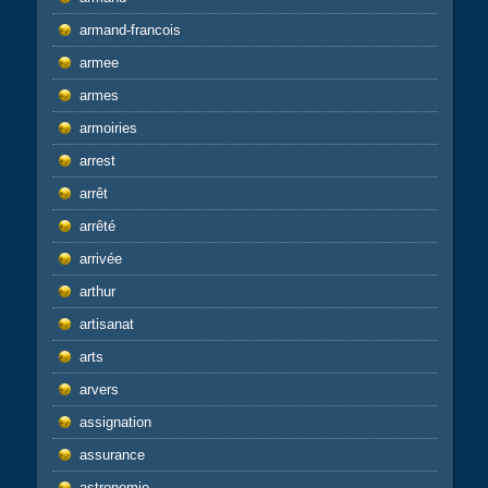
armand-francois
armee
armes
armoiries
arrest
arrêt
arrêté
arrivée
arthur
artisanat
arts
arvers
assignation
assurance
astronomie