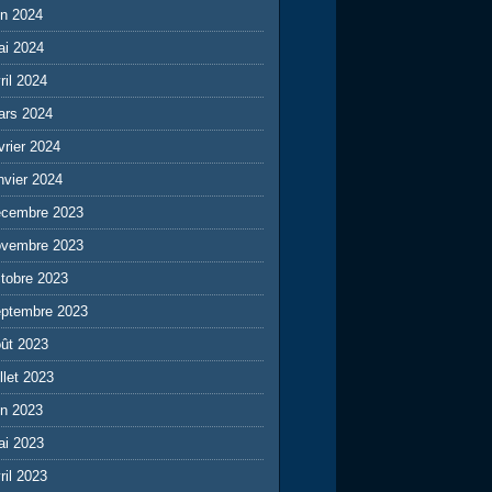
in 2024
ai 2024
ril 2024
ars 2024
vrier 2024
nvier 2024
écembre 2023
ovembre 2023
tobre 2023
eptembre 2023
ût 2023
illet 2023
in 2023
ai 2023
ril 2023