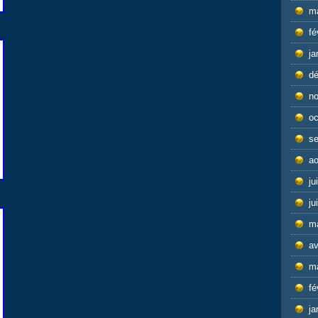
m
fé
ja
d
n
oc
s
ao
ju
ju
m
av
m
fé
ja