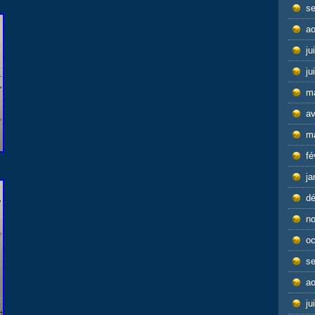
s
ao
ju
ju
m
av
m
fé
ja
d
n
oc
s
ao
ju