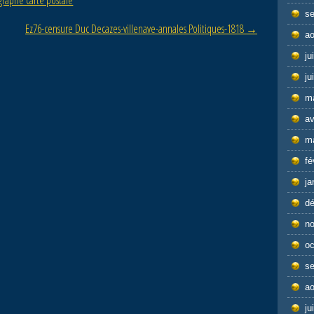
s
Ez76-censure Duc Decazes-villenave-annales Politiques-1818
→
ao
ju
ju
m
av
m
fé
ja
d
n
oc
s
ao
ju