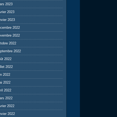
ars 2023
vrier 2023
nvier 2023
écembre 2022
ovembre 2022
tobre 2022
eptembre 2022
ût 2022
illet 2022
in 2022
ai 2022
ril 2022
ars 2022
vrier 2022
nvier 2022