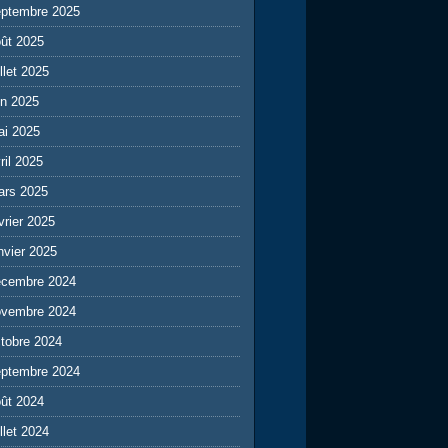
eptembre 2025
ût 2025
illet 2025
in 2025
ai 2025
ril 2025
ars 2025
vrier 2025
nvier 2025
écembre 2024
ovembre 2024
tobre 2024
eptembre 2024
ût 2024
illet 2024