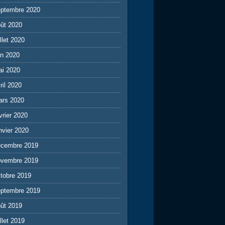
eptembre 2020
ût 2020
illet 2020
in 2020
ai 2020
ril 2020
ars 2020
vrier 2020
nvier 2020
écembre 2019
ovembre 2019
tobre 2019
eptembre 2019
ût 2019
illet 2019