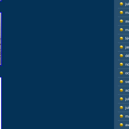
ju
m
av
m
fé
ja
d
n
oc
s
ao
ju
ju
m
av