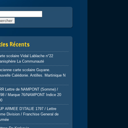
rcher :
cles Récents
rte scolaire Vidal Lablache n°22
lanisphère La Communauté
cienne carte scolaire Guyane.
uvelle Calédonie. Antilles. Martinique N
7
RR Lettre de NAMPONT (Somme) /
798 / Marque 76/NAMPONT Indice 20
00
UP ARMEE D’ITALIE 1797 / Lettre
me Division / Franchise General de
Armée