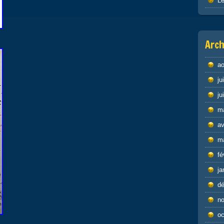
Le
Arch
ao
ju
ju
m
av
m
fé
ja
d
n
oc