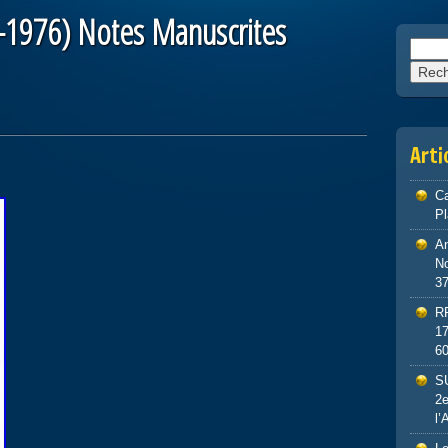
6-1976) Notes Manuscrites
Reche
Arti
Ca
P
An
No
3
R
1
6
S
2e
l’