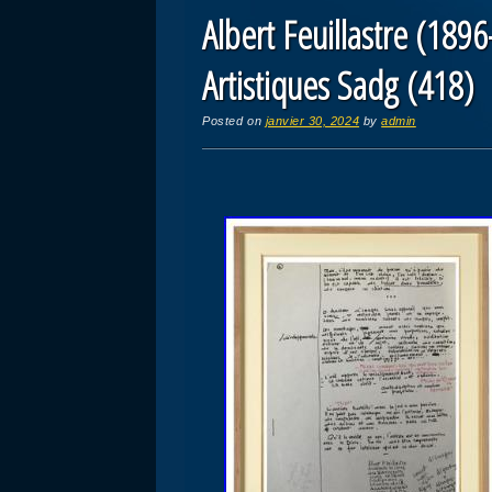
Albert Feuillastre (189
Artistiques Sadg (418)
Posted on
janvier 30, 2024
by
admin