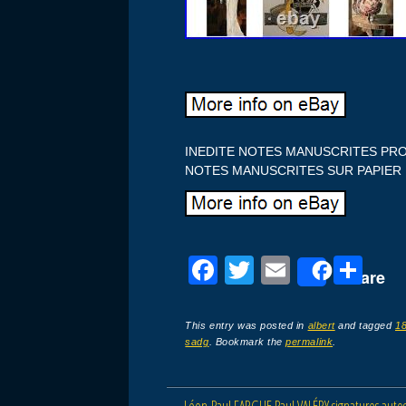
INEDITE NOTES MANUSCRITES PRO
NOTES MANUSCRITES SUR PAPIER 
F
T
E
P
Share
a
wi
m
ar
c
tt
ail
ta
This entry was posted in
albert
and tagged
1
sadg
. Bookmark the
permalink
.
e
er
g
b
er
←
Léon-Paul FARGUE Paul VALÉRY signatures autog