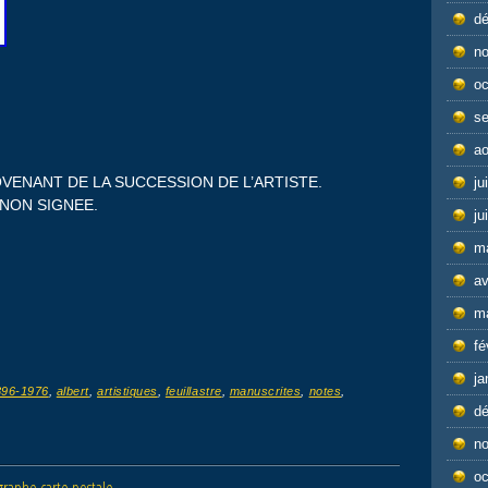
d
n
oc
s
ao
VENANT DE LA SUCCESSION DE L’ARTISTE.
ju
NON SIGNEE.
ju
m
av
m
fé
ja
896-1976
,
albert
,
artistiques
,
feuillastre
,
manuscrites
,
notes
,
d
n
oc
raphe carte postale