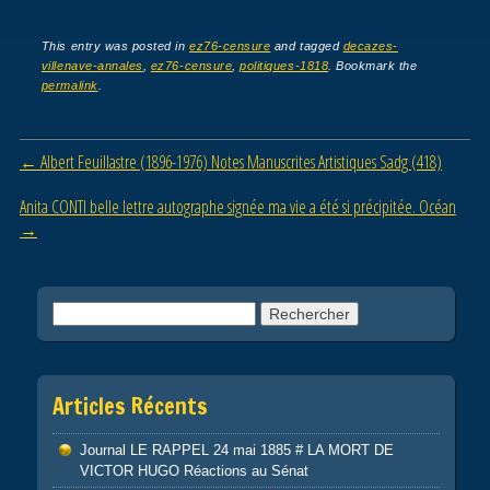
a
wi
m
ar
c
tt
ail
ta
This entry was posted in
ez76-censure
and tagged
decazes-
villenave-annales
,
ez76-censure
,
politiques-1818
. Bookmark the
e
er
g
permalink
.
b
er
o
Post navigation
←
Albert Feuillastre (1896-1976) Notes Manuscrites Artistiques Sadg (418)
o
Anita CONTI belle lettre autographe signée ma vie a été si précipitée. Océan
k
→
Rechercher :
Articles Récents
Journal LE RAPPEL 24 mai 1885 # LA MORT DE
VICTOR HUGO Réactions au Sénat