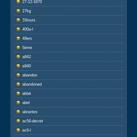
27-12-1870
27kg
33tours
400a-l
49ers
5ème
a842
a940
abandon
abandoned
abbé
abel
abrantes
ac56-decret
ac6-l