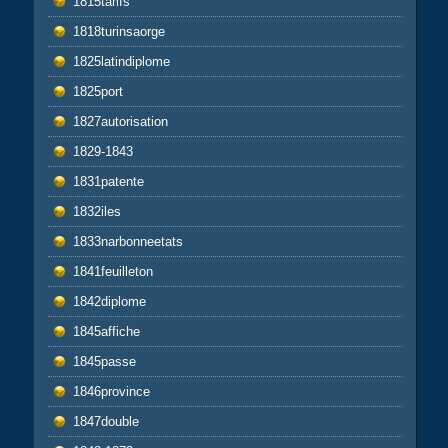
1815tarifs
1818turinsaorge
1825latindiplome
1825port
1827autorisation
1829-1843
1831patente
1832iles
1833narbonneetats
1841feuilleton
1842diplome
1845affiche
1845passe
1846province
1847double