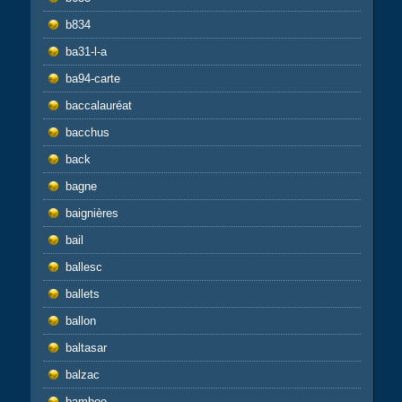
b834
ba31-l-a
ba94-carte
baccalauréat
bacchus
back
bagne
baignières
bail
ballesc
ballets
ballon
baltasar
balzac
bamboo