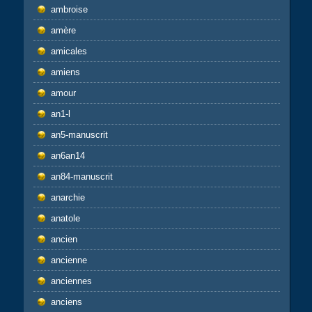
ambroise
amère
amicales
amiens
amour
an1-l
an5-manuscrit
an6an14
an84-manuscrit
anarchie
anatole
ancien
ancienne
anciennes
anciens