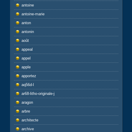
antoine
antoine-marie
anton
antonin
août
appeal
appel
apple
apportez
aq56d-l
ar68-litho-originale-j
aragon
arbre
architecte
archive