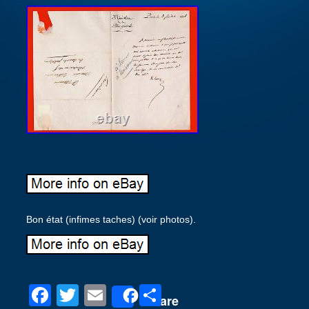
Bon état (infimes taches) (voir photos).
F
T
E
P
Share