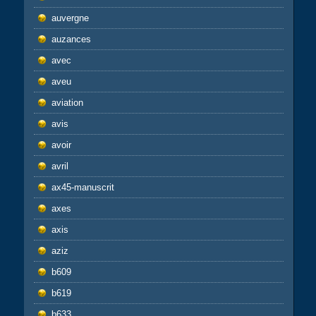
auvergne
auzances
avec
aveu
aviation
avis
avoir
avril
ax45-manuscrit
axes
axis
aziz
b609
b619
b633