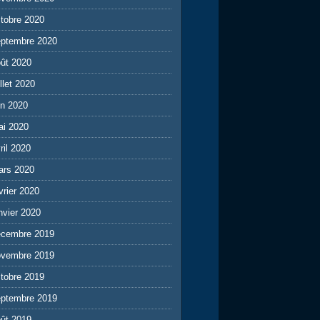
tobre 2020
eptembre 2020
ût 2020
illet 2020
in 2020
ai 2020
ril 2020
ars 2020
vrier 2020
nvier 2020
écembre 2019
ovembre 2019
tobre 2019
eptembre 2019
ût 2019