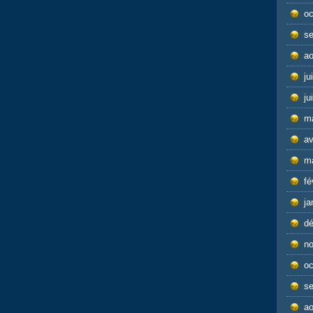
oc
s
ao
ju
ju
m
av
m
fé
ja
d
n
oc
s
ao