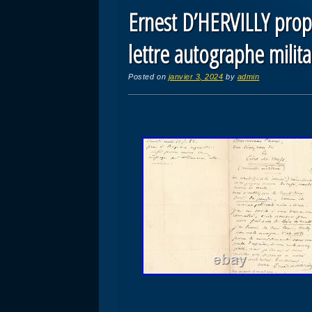
Ernest D’HERVILLY propo
lettre autographe milita
Posted on
janvier 3, 2024
by
admin