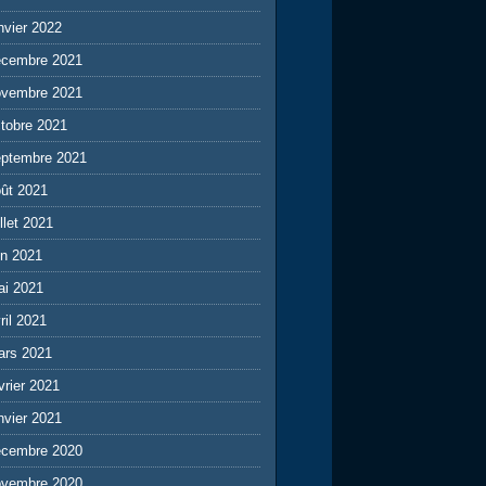
nvier 2022
écembre 2021
ovembre 2021
tobre 2021
eptembre 2021
ût 2021
illet 2021
in 2021
ai 2021
ril 2021
ars 2021
vrier 2021
nvier 2021
écembre 2020
ovembre 2020