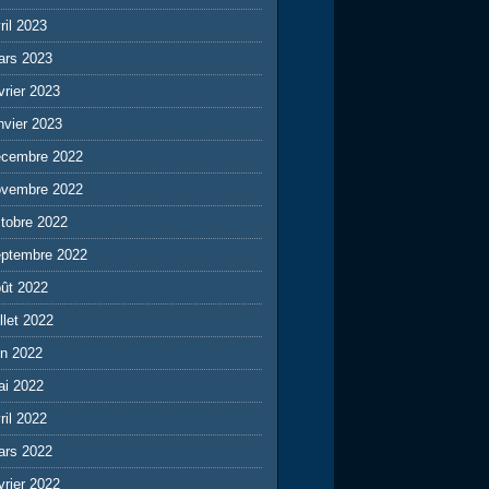
ril 2023
ars 2023
vrier 2023
nvier 2023
écembre 2022
ovembre 2022
tobre 2022
eptembre 2022
ût 2022
illet 2022
in 2022
ai 2022
ril 2022
ars 2022
vrier 2022