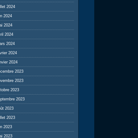
illet 2024
in 2024
ai 2024
ril 2024
ars 2024
vrier 2024
nvier 2024
écembre 2023
ovembre 2023
tobre 2023
eptembre 2023
ût 2023
illet 2023
in 2023
ai 2023