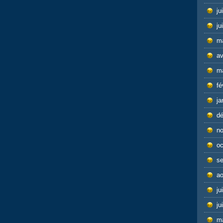
ju
ju
m
av
m
fé
ja
d
n
oc
s
ao
ju
ju
m