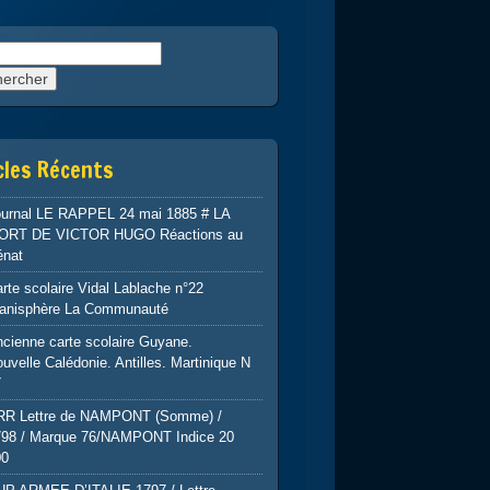
rcher :
cles Récents
ournal LE RAPPEL 24 mai 1885 # LA
ORT DE VICTOR HUGO Réactions au
énat
rte scolaire Vidal Lablache n°22
lanisphère La Communauté
cienne carte scolaire Guyane.
uvelle Calédonie. Antilles. Martinique N
7
RR Lettre de NAMPONT (Somme) /
798 / Marque 76/NAMPONT Indice 20
00