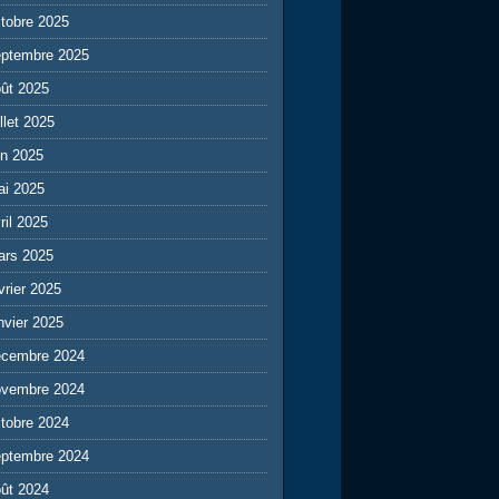
tobre 2025
eptembre 2025
ût 2025
illet 2025
in 2025
ai 2025
ril 2025
ars 2025
vrier 2025
nvier 2025
écembre 2024
ovembre 2024
tobre 2024
eptembre 2024
ût 2024