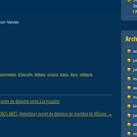
S
2e
l’
éon Vanier.
Arch
ao
ju
ju
utographe
,
d'hervilly
,
éditeur
,
ernest
,
lettre
,
livre
,
militaria
,
m
av
m
ette de diplome peint à la gouache
fé
ENOS AIRES (Argentine) projet de diplome de membre fin XIXème
→
ja
d
n