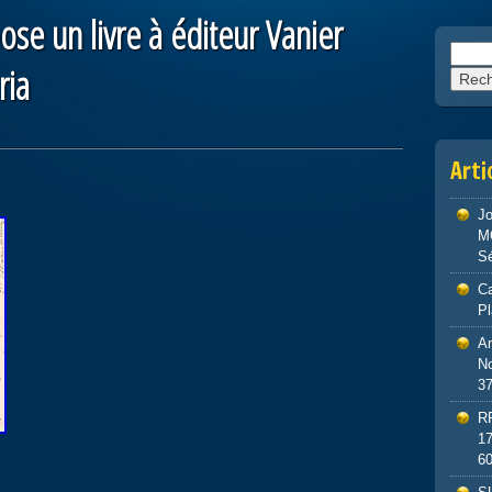
se un livre à éditeur Vanier
Reche
ria
Arti
J
M
S
Ca
P
An
No
3
R
1
6