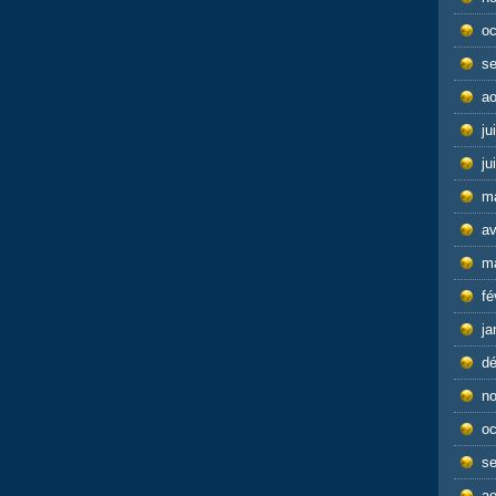
oc
s
ao
ju
ju
m
av
m
fé
ja
d
n
oc
s
ao