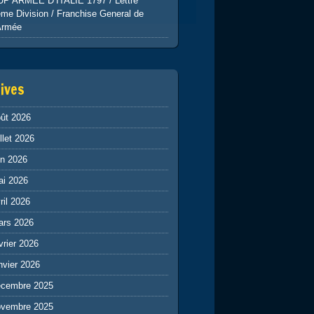
UP ARMEE D’ITALIE 1797 / Lettre
me Division / Franchise General de
Armée
ives
ût 2026
illet 2026
in 2026
ai 2026
ril 2026
ars 2026
vrier 2026
nvier 2026
écembre 2025
ovembre 2025