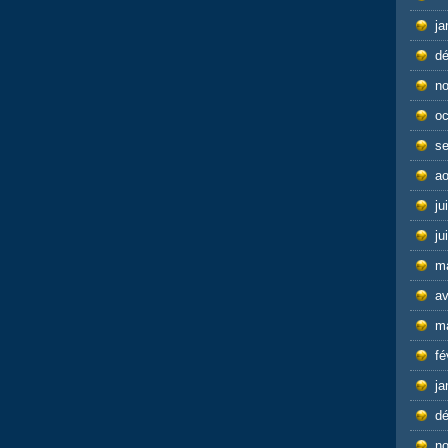
ja
d
n
oc
s
ao
ju
ju
m
av
m
fé
ja
d
n