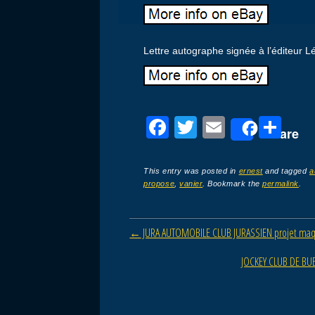
Lettre autographe signée à l’éditeur L
F
T
E
P
Share
a
wi
m
ar
c
tt
ail
ta
This entry was posted in
ernest
and tagged
a
propose
,
vanier
. Bookmark the
permalink
.
e
er
g
b
er
Post navigation
←
JURA AUTOMOBILE CLUB JURASSIEN projet maqu
o
o
JOCKEY CLUB DE BU
k