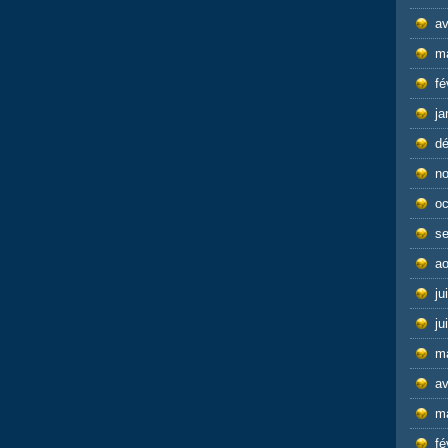
av
m
fé
ja
d
n
oc
s
ao
ju
ju
m
av
m
fé